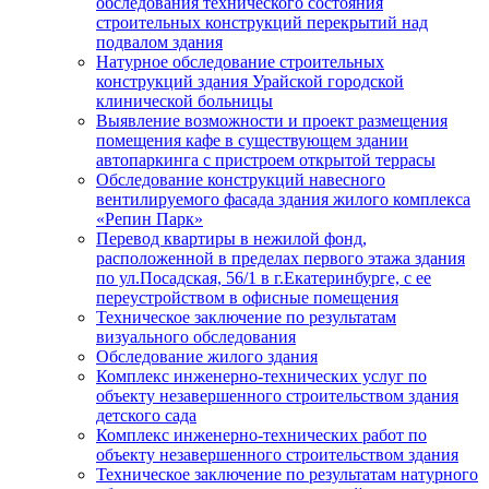
обследования технического состояния
строительных конструкций перекрытий над
подвалом здания
Натурное обследование строительных
конструкций здания Урайской городской
клинической больницы
Выявление возможности и проект размещения
помещения кафе в существующем здании
автопаркинга с пристроем открытой террасы
Обследование конструкций навесного
вентилируемого фасада здания жилого комплекса
«Репин Парк»
Перевод квартиры в нежилой фонд,
расположенной в пределах первого этажа здания
по ул.Посадская, 56/1 в г.Екатеринбурге, с ее
переустройством в офисные помещения
Техническое заключение по результатам
визуального обследования
Обследование жилого здания
Комплекс инженерно-технических услуг по
объекту незавершенного строительством здания
детского сада
Комплекс инженерно-технических работ по
объекту незавершенного строительством здания
Техническое заключение по результатам натурного