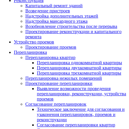
Реконструкция
Капитальный ремонт зданий
Возведение пристроев
Надстройка дополнительных этажей
Надстройка мансардного этажа
Возобновление строительства после перерыва
Проектирование реконструкции и капитального
ремонта
Устройство проемов
Проектирование проемов
Перепланировка
Перепланировка квартир
Перепланировка однокомнатной квартиры
Перепланировка двухкомнатной квартиры
Перепланировка трехкомнатной квартиры
Перепланировка нежилых помещений
Проектирование перепланировки
Выявление возможности проведения
перепланировки, реконструкции, устройства
проемов
Согласование перепланировок
Техническое заключение для согласования и
узаконения перепланировок, проемов и
реконструкции
Согласование перепланировки квартир