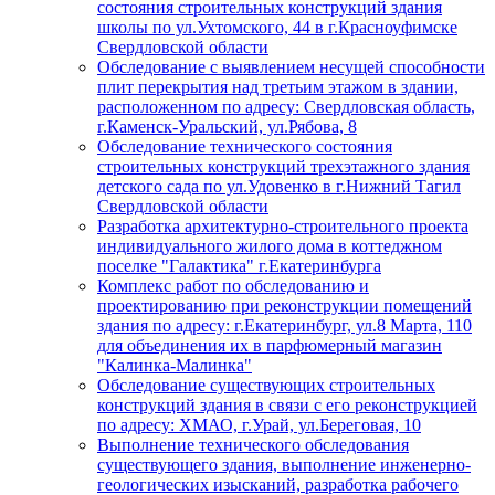
состояния строительных конструкций здания
школы по ул.Ухтомского, 44 в г.Красноуфимске
Свердловской области
Обследование с выявлением несущей способности
плит перекрытия над третьим этажом в здании,
расположенном по адресу: Свердловская область,
г.Каменск-Уральский, ул.Рябова, 8
Обследование технического состояния
строительных конструкций трехэтажного здания
детского сада по ул.Удовенко в г.Нижний Тагил
Свердловской области
Разработка архитектурно-строительного проекта
индивидуального жилого дома в коттеджном
поселке "Галактика" г.Екатеринбурга
Комплекс работ по обследованию и
проектированию при реконструкции помещений
здания по адресу: г.Екатеринбург, ул.8 Марта, 110
для объединения их в парфюмерный магазин
"Калинка-Малинка"
Обследование существующих строительных
конструкций здания в связи с его реконструкцией
по адресу: ХМАО, г.Урай, ул.Береговая, 10
Выполнение технического обследования
существующего здания, выполнение инженерно-
геологических изысканий, разработка рабочего