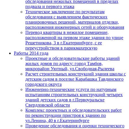
обследования нежилых помещений в пределах
подвала и первого этажа
Техническое заключение по результатам
обследования с выявлением фактических
планировочных решений, материалов отделки,
расположения инженерных сетей и оборудования
Перевод квартиры в нежилое помещение,
расположенной на первом этаже здания по улице
Решетникова, 3 в г.Екатеринбурге, с ее
переустройством в парикмахерскую
Работы 2014 года
Проектные и обследовательские работы зданий
жилых домов по адресу: город Тамбов,
микрорайон Уютный, ул.Свободная-Рылеева
Расчет строительных конструкций здания школы с
детским садом в поселке Карабашка Тавдинского
городского округа
Инженерно-технические услуги по натурным
испытаниям строительных конструкций четырех
зданий детских садов в г.Первоуральске
Свердловской области
Комплекс проектных и обследовательских работ
по реконструкции пристроя к зданию по
ул.Ленина, 40 в г.Екатеринбурге
Проведение обследования и оценки технического