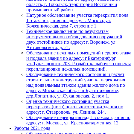
область, г. Тобольск, территория Восточный
промышленный район.
Натурное обследование участка перекрытия пола
1 этажа в здания по адресу: г. Москва, ул.
Кожевническая, дом 7, строение 1
Техническое заключение по результатам
инструментального обследования сооружений
двух отстойников по адресу: г. Воронеж, ул.
Антокольского, д. 21.
Обследование нежилых помещений первого этажа
и подвала здания по адресу: г.Екатеринбург,
ул.Луначарского, 203. Разработка рабочего проекта
перепланировки нежилых помещений.
Обследование технического состояния и расчет
строительных конструкций участка перекрытия
над подвальным этажом здания жилого дома по
адресу: Московская обл., с.п.Булатниковское,
дер.Лопатино, ул.Сухановская, 2, пом.1.
Оценка технического состояния участка
перекрытия (пола) цокольного этажа здания по
адресу: г. Ставрополь, ул. Ленина, 244.
Обследование перекрытия над 1 этажом здания по
адресу: г. Москва, ул. Красноказарменная, 12.
Работы 2021 года
Обследование технического состояния