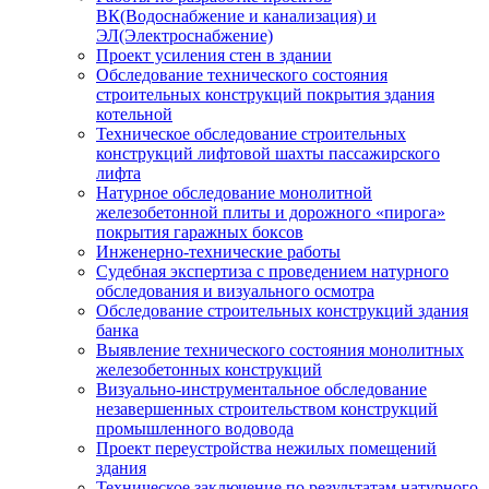
ВК(Водоснабжение и канализация) и
ЭЛ(Электроснабжение)
Проект усиления стен в здании
Обследование технического состояния
строительных конструкций покрытия здания
котельной
Техническое обследование строительных
конструкций лифтовой шахты пассажирского
лифта
Натурное обследование монолитной
железобетонной плиты и дорожного «пирога»
покрытия гаражных боксов
Инженерно-технические работы
Судебная экспертиза с проведением натурного
обследования и визуального осмотра
Обследование строительных конструкций здания
банка
Выявление технического состояния монолитных
железобетонных конструкций
Визуально-инструментальное обследование
незавершенных строительством конструкций
промышленного водовода
Проект переустройства нежилых помещений
здания
Техническое заключение по результатам натурного