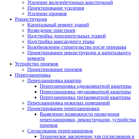
Усиление железобетонных конструкций
Проектирование усиления
Усиление проемов
Реконструкция
Капитальный ремонт зданий
Возведение пристроев
Надстройка дополнительных этажей
Надстройка мансардного этажа
Возобновление строительства после перерыва
Проектирование реконструкции и капитального
ремонта
Устройство проемов
Проектирование проемов
Перепланировка
Перепланировка квартир
Перепланировка однокомнатной квартиры
Перепланировка двухкомнатной квартиры
Перепланировка трехкомнатной квартиры
Перепланировка нежилых помещений
Проектирование перепланировки
Выявление возможности проведения
перепланировки, реконструкции, устройства
проемов
Согласование перепланировок
Техническое заключение для согласования и