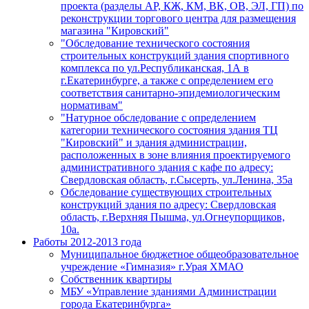
проекта (разделы АР, КЖ, КМ, ВК, ОВ, ЭЛ, ГП) по
реконструкции торгового центра для размещения
магазина "Кировский"
"Обследование технического состояния
строительных конструкций здания спортивного
комплекса по ул.Республиканская, 1А в
г.Екатеринбурге, а также с определением его
соответствия санитарно-эпидемиологическим
нормативам"
"Натурное обследование с определением
категории технического состояния здания ТЦ
"Кировский" и здания администрации,
расположенных в зоне влияния проектируемого
административного здания с кафе по адресу:
Свердловская область, г.Сысерть, ул.Ленина, 35а
Обследование существующих строительных
конструкций здания по адресу: Свердловская
область, г.Верхняя Пышма, ул.Огнеупорщиков,
10а.
Работы 2012-2013 года
Муниципальное бюджетное общеобразовательное
учреждение «Гимназия» г.Урая ХМАО
Собственник квартиры
МБУ «Управление зданиями Администрации
города Екатеринбурга»