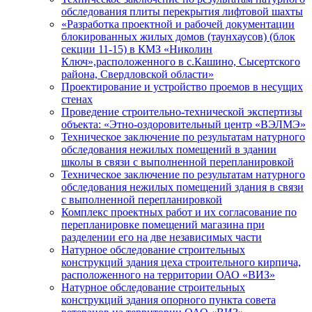
обследования плиты перекрытия лифтовой шахты
«Разработка проектной и рабочей документации
блокированных жилых домов (таунхаусов) (блок
секции 11-15) в КМЗ «Николин
Ключ»,расположенного в с.Кашино, Сысертского
района, Свердловской области»
Проектирование и устройство проемов в несущих
стенах
Проведение строительно-технической экспертизы
объекта: «Этно-оздоровительный центр «ВЭЛМЭ»
Техническое заключение по результатам натурного
обследования нежилых помещений в здании
школы в связи с выполненной перепланировкой
Техническое заключение по результатам натурного
обследования нежилых помещений здания в связи
с выполненной перепланировкой
Комплекс проектных работ и их согласование по
перепланировке помещений магазина при
разделении его на две независимых части
Натурное обследование строительных
конструкций здания цеха строительного кирпича,
расположенного на территории ОАО «ВИЗ»
Натурное обследование строительных
конструкций здания опорного пункта совета