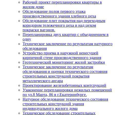
Рабочий проект перепланировки квартиры в
жилом доме
Обследование полов первого этажа
производственного здания хлебного цеха
Обследование плит покрытия над переходным
коридором тележечного цеха и над цехом
покраски вагонов.
Перепланировка двух квартир с объединением в
одну
Техническое заключение по результатам натурного
обследования
Устройство проема в наружной ненесущей
кирпичной стене производственного здания
Геотехнический мониторинг жилой застройки
Техническое заключение по результатам
обследования и оценки технического состояния
строительных конструкций покрытия
металлического ангара
Проектирование железобетонных контсрукций
Узаконение перепланировки нежилых помещений
по ул.8 Марта, 86 в г.Екатеринбурге.
Натурное обследование технического состояния
строительных конструкций здания
индивидуального жилого дома
Техническое обследование строительных