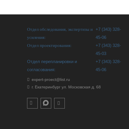
Отдел обследования, экспертизы и
+7 (343) 328-
усиления:
45-06
Отдел проектирования:
+7 (343) 328-
45-03
Отдел перепланировки и
+7 (343) 328-
согласования:
45-06
expert-proect@list.ru
г. Екатеринбург ул. Московская д. 68