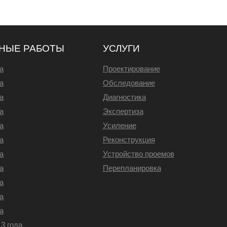
НЫЕ РАБОТЫ
УСЛУГИ
а
Проектирование
а
Обследование
а
Диагностика
а
Экспертиза
а
Усиление
а
Реконструкция
а
Устройство проемов
а
Перепланировка
а
а
а
3 года