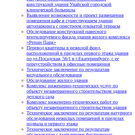
конструкций здания Урайской городской
клинической больницы
Выявление возможности и проект размещения
помещения кафе в существующем здании
автопаркинга с пристроем открытой террасы
Обследование конструкций навесного
вентилируемого фасада здания жилого комплекса
«Репин Парк»
Перевод квартиры в нежилой фонд,
расположенной в пределах первого этажа здания
по ул.Посадская, 56/1 в г.Екатеринбурге, с ее
переустройством в офисные помещения
Техническое заключение по результатам
визуального обследования
Обследование жилого здания
Комплекс инженерно-технических услуг по
объекту незавершенного строительством здания
детского сада
Комплекс инженерно-технических работ по
объекту незавершенного строительством здания
Техническое заключение по результатам натурного
обследования нежилых помещений в пределах
подвала и первого этажа
Техническое заключение по результатам
обследования с выявлением фактических