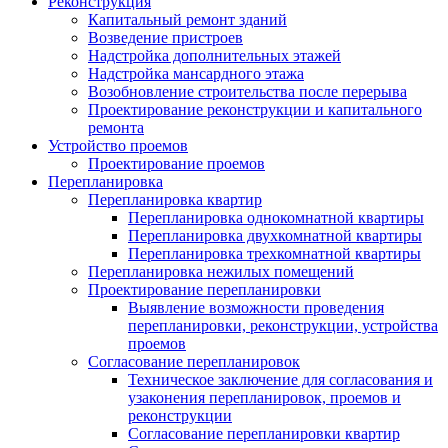
Реконструкция
Капитальный ремонт зданий
Возведение пристроев
Надстройка дополнительных этажей
Надстройка мансардного этажа
Возобновление строительства после перерыва
Проектирование реконструкции и капитального
ремонта
Устройство проемов
Проектирование проемов
Перепланировка
Перепланировка квартир
Перепланировка однокомнатной квартиры
Перепланировка двухкомнатной квартиры
Перепланировка трехкомнатной квартиры
Перепланировка нежилых помещений
Проектирование перепланировки
Выявление возможности проведения
перепланировки, реконструкции, устройства
проемов
Согласование перепланировок
Техническое заключение для согласования и
узаконения перепланировок, проемов и
реконструкции
Согласование перепланировки квартир