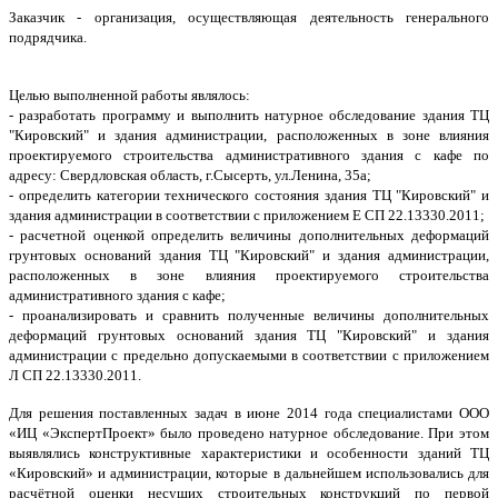
Заказчик - организация, осуществляющая деятельность генерального
подрядчика.
Целью выполненной работы являлось:
- разработать программу и выполнить натурное обследование здания ТЦ
"Кировский" и здания администрации, расположенных в зоне влияния
проектируемого строительства административного здания с кафе по
адресу: Свердловская область, г.Сысерть, ул.Ленина, 35а;
- определить категории технического состояния здания ТЦ "Кировский" и
здания администрации в соответствии с приложением Е СП 22.13330.2011;
- расчетной оценкой определить величины дополнительных деформаций
грунтовых оснований здания ТЦ "Кировский" и здания администрации,
расположенных в зоне влияния проектируемого строительства
административного здания с кафе;
- проанализировать и сравнить полученные величины дополнительных
деформаций грунтовых оснований здания ТЦ "Кировский" и здания
администрации с предельно допускаемыми в соответствии с приложением
Л СП 22.13330.2011.
Для решения поставленных задач в июне 2014 года специалистами ООО
«ИЦ «ЭкспертПроект» было проведено натурное обследование. При этом
выявлялись конструктивные характеристики и особенности зданий ТЦ
«Кировский» и администрации, которые в дальнейшем использовались для
расчётной оценки несущих строительных конструкций по первой