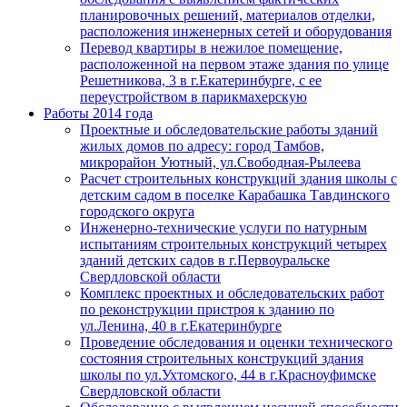
планировочных решений, материалов отделки,
расположения инженерных сетей и оборудования
Перевод квартиры в нежилое помещение,
расположенной на первом этаже здания по улице
Решетникова, 3 в г.Екатеринбурге, с ее
переустройством в парикмахерскую
Работы 2014 года
Проектные и обследовательские работы зданий
жилых домов по адресу: город Тамбов,
микрорайон Уютный, ул.Свободная-Рылеева
Расчет строительных конструкций здания школы с
детским садом в поселке Карабашка Тавдинского
городского округа
Инженерно-технические услуги по натурным
испытаниям строительных конструкций четырех
зданий детских садов в г.Первоуральске
Свердловской области
Комплекс проектных и обследовательских работ
по реконструкции пристроя к зданию по
ул.Ленина, 40 в г.Екатеринбурге
Проведение обследования и оценки технического
состояния строительных конструкций здания
школы по ул.Ухтомского, 44 в г.Красноуфимске
Свердловской области