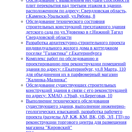
Обследование с выявлением несущей способности
плит перекрытия над третьим этажом в здании,
расположенном по адресу: Свердловская область,
г.Каменск-Уральский, ул.Рябова, 8
Обследование технического состояния
строительных конструкций трехэтажного здания
детского сада по ул.Удовенко в г.Нижний Тагил
Свердловской области
Разработка архитектурно-строительного проекта
индивидуального жилого дома в коттеджном
поселке "Галактика" г.Екатеринбурга
Комплекс работ по обследованию и
проектированию при реконструкции помещений
здания по адресу: г.Екатеринбург, ул.8 Марта, 110
для объединения их в парфюмерный магазин
"Калинка-Малинка"
Обследование существующих строительных
конструкций здания в связи с его реконструкцией
по адресу: ХМАО, г.Урай, ул.Береговая, 10
Выполнение технического обследования
существующего здания, выполнение инженерно-
геологических изысканий, разработка рабочего
проекта (разделы АР, КЖ, КМ, ВК, ОВ, ЭЛ, ГП) по
реконструкции торгового центра для размещения
магазина "Кировский"