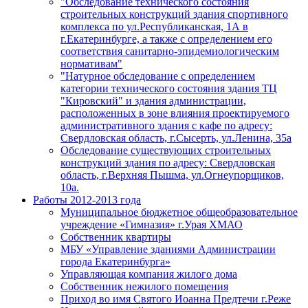
"Обследование технического состояния
строительных конструкций здания спортивного
комплекса по ул.Республиканская, 1А в
г.Екатеринбурге, а также с определением его
соответствия санитарно-эпидемиологическим
нормативам"
"Натурное обследование с определением
категории технического состояния здания ТЦ
"Кировский" и здания администрации,
расположенных в зоне влияния проектируемого
административного здания с кафе по адресу:
Свердловская область, г.Сысерть, ул.Ленина, 35а
Обследование существующих строительных
конструкций здания по адресу: Свердловская
область, г.Верхняя Пышма, ул.Огнеупорщиков,
10а.
Работы 2012-2013 года
Муниципальное бюджетное общеобразовательное
учреждение «Гимназия» г.Урая ХМАО
Собственник квартиры
МБУ «Управление зданиями Администрации
города Екатеринбурга»
Управляющая компания жилого дома
Собственник нежилого помещения
Приход во имя Святого Иоанна Предтечи г.Реже