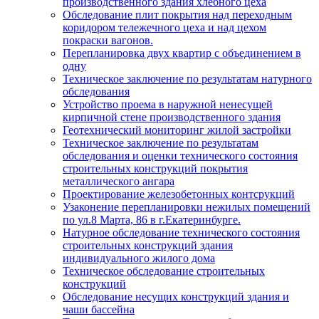
производственного здания хлебного цеха
Обследование плит покрытия над переходным
коридором тележечного цеха и над цехом
покраски вагонов.
Перепланировка двух квартир с объединением в
одну
Техническое заключение по результатам натурного
обследования
Устройство проема в наружной ненесущей
кирпичной стене производственного здания
Геотехнический мониторинг жилой застройки
Техническое заключение по результатам
обследования и оценки технического состояния
строительных конструкций покрытия
металлического ангара
Проектирование железобетонных контсрукций
Узаконение перепланировки нежилых помещений
по ул.8 Марта, 86 в г.Екатеринбурге.
Натурное обследование технического состояния
строительных конструкций здания
индивидуального жилого дома
Техническое обследование строительных
конструкций
Обследование несущих конструкций здания и
чаши бассейна