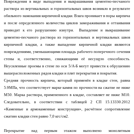
Повреждения в виде выпадения и выкрашивания цементно-песчаного
раствора из вертикальных и горизонтальных швов возникло в результате
обильного намокания кирпичной кладки. Влага проникает в поры кирпича
и после определенного количества циклов замораживания и оттаивания
приводит к его разрушению изнутри. Выпадение и выкрашивание
цементно-песчаного раствора из горизонтальных и вертикальных швов
кирпичной кладки, а также выпадение кирпичной кладки являются
повреждениями, уменьшающими площадь рабочего поперечного сечения
стены и, соответственно, снижающими её несущую способность.
Неусиленные проемы в стене по оси 5/А-Б могут привести к обрушению
вышерасположенных рядов кладки и плит перекрытия и покрытия.
Средняя прочность кирпича, который применён в кладке стен, равна
5.9МПа, что соответствует марке камня по прочности на сжатие не ниже
М50. Марка раствора, примененного в кладке, составляет не ниже М10.
Следовательно, в соответствии с таблицей 2 СП 15.13330.2012
«Каменные и армокаменные конструкции», расчётное сопротивление
сжатию кладки стен равно 7,0 кгс/см2.
Перекрытие над первым этажом выполнено монолитным