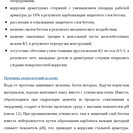
оборудования;
коррозия арматурных стержней с уменьшением площади рабочей
арматуры до 10% в результате карбонизации защитного слоя бетона;
расслоение и откалывание защитного слоя бетона;
наличие сколов бетона в результате механического воздействия;
наличие наклонных трещин в консольной части железобетонных
колонн К5, в результате перегрузки конструкций;
отсутствие обетонки узлов стыковки ярусов колонн К1 по оси А/1-5, в
результате чего закладные детали и арматурные стержни покрылись
следами поверхностной коррозии.
Причины повреждений колонн.
Вода от протечки замачивает колонны, бетон которых, будучи пористым
материалом, хорошо впитывает влагу вместе с углекислым газом. Известь,
образующаяся при гидратации цемента (в процессе схватывания и
твердения), создает в бетоне щелочную среду с высоким показателем pH
(около 12). При проникновении углекислого газа в защитный слой бетона
известь нейтрализуется путем образования карбоната кальция (который
снижает показатель pH), что приводит к коррозии стальной арматуры.