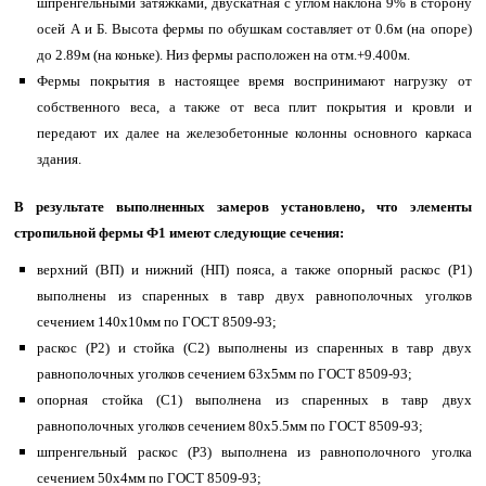
шпренгельными затяжками, двускатная с углом наклона 9% в сторону
осей А и Б. Высота фермы по обушкам составляет от 0.6м (на опоре)
до 2.89м (на коньке). Низ фермы расположен на отм.+9.400м.
Фермы покрытия в настоящее время воспринимают нагрузку от
собственного веса, а также от веса плит покрытия и кровли и
передают их далее на железобетонные колонны основного каркаса
здания.
В результате выполненных замеров установлено, что элементы
стропильной фермы Ф1 имеют следующие сечения:
верхний (ВП) и нижний (НП) пояса, а также опорный раскос (Р1)
выполнены из спаренных в тавр двух равнополочных уголков
сечением 140х10мм по ГОСТ 8509-93;
раскос (Р2) и стойка (С2) выполнены из спаренных в тавр двух
равнополочных уголков сечением 63х5мм по ГОСТ 8509-93;
опорная стойка (С1) выполнена из спаренных в тавр двух
равнополочных уголков сечением 80х5.5мм по ГОСТ 8509-93;
шпренгельный раскос (Р3) выполнена из равнополочного уголка
сечением 50х4мм по ГОСТ 8509-93;