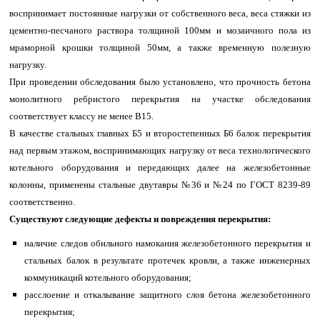
воспринимает постоянные нагрузки от собственного веса, веса стяжки из
цементно-песчаного раствора толщиной 100мм и мозаичного пола из
мраморной крошки толщиной 50мм, а также временную полезную
нагрузку.
При проведении обследования было установлено, что прочность бетона
монолитного ребристого перекрытия на участке обследования
соответствует классу не менее В15.
В качестве стальных главных Б5 и второстепенных Б6 балок перекрытия
над первым этажом, воспринимающих нагрузку от веса технологического
котельного оборудования и передающих далее на железобетонные
колонны, применены стальные двутавры №36 и №24 по ГОСТ 8239-89
соответственно.
Существуют следующие дефекты и повреждения перекрытия:
наличие следов обильного намокания железобетонного перекрытия и
стальных балок в результате протечек кровли, а также инженерных
коммуникаций котельного оборудования;
расслоение и откалывание защитного слоя бетона железобетонного
перекрытия;