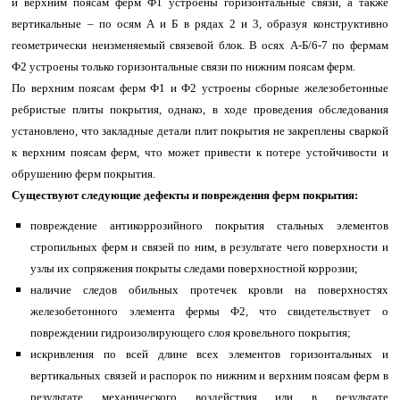
и верхним поясам ферм Ф1 устроены горизонтальные связи, а также
вертикальные – по осям А и Б в рядах 2 и 3, образуя конструктивно
геометрически неизменяемый связевой блок. В осях А-Б/6-7 по фермам
Ф2 устроены только горизонтальные связи по нижним поясам ферм.
По верхним поясам ферм Ф1 и Ф2 устроены сборные железобетонные
ребристые плиты покрытия, однако, в ходе проведения обследования
установлено, что закладные детали плит покрытия не закреплены сваркой
к верхним поясам ферм, что может привести к потере устойчивости и
обрушению ферм покрытия.
Существуют следующие дефекты и повреждения ферм покрытия:
повреждение антикоррозийного покрытия стальных элементов
стропильных ферм и связей по ним, в результате чего поверхности и
узлы их сопряжения покрыты следами поверхностной коррозии;
наличие следов обильных протечек кровли на поверхностях
железобетонного элемента фермы Ф2, что свидетельствует о
повреждении гидроизолирующего слоя кровельного покрытия;
искривления по всей длине всех элементов горизонтальных и
вертикальных связей и распорок по нижним и верхним поясам ферм в
результате механического воздействия или в результате