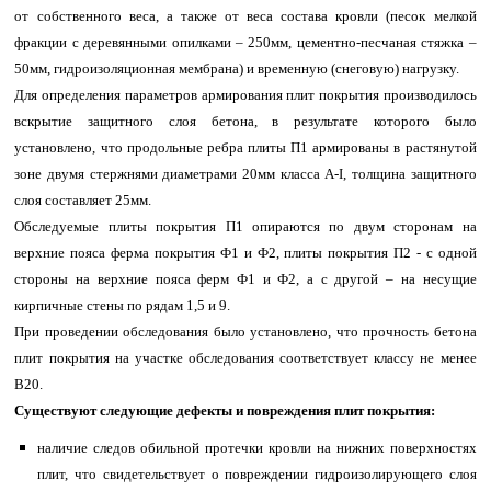
от собственного веса, а также от веса состава кровли (песок мелкой
фракции с деревянными опилками – 250мм, цементно-песчаная стяжка –
50мм, гидроизоляционная мембрана) и временную (снеговую) нагрузку.
Для определения параметров армирования плит покрытия производилось
вскрытие защитного слоя бетона, в результате которого было
установлено, что продольные ребра плиты П1 армированы в растянутой
зоне двумя стержнями диаметрами 20мм класса А-I, толщина защитного
слоя составляет 25мм.
Обследуемые плиты покрытия П1 опираются по двум сторонам на
верхние пояса ферма покрытия Ф1 и Ф2, плиты покрытия П2 - с одной
стороны на верхние пояса ферм Ф1 и Ф2, а с другой – на несущие
кирпичные стены по рядам 1,5 и 9.
При проведении обследования было установлено, что прочность бетона
плит покрытия на участке обследования соответствует классу не менее
В20.
Существуют следующие дефекты и повреждения плит покрытия:
наличие следов обильной протечки кровли на нижних поверхностях
плит, что свидетельствует о повреждении гидроизолирующего слоя