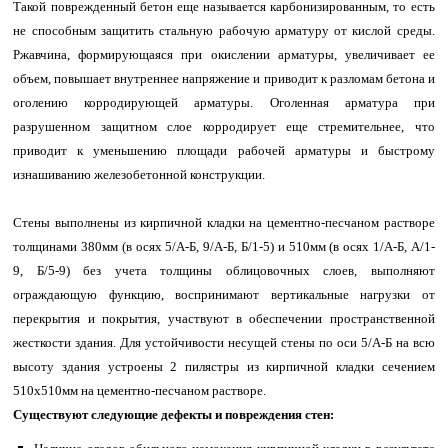
Такой поврежденный бетон еще называется карбонизированным, то есть
не способным защитить стальную рабочую арматуру от кислой среды.
Ржавчина, формирующаяся при окислении арматуры, увеличивает ее
объем, повышает внутреннее напряжение и приводит к разломам бетона и
оголению корродирующей арматуры. Оголенная арматура при
разрушенном защитном слое корродирует еще стремительнее, что
приводит к уменьшению площади рабочей арматуры и быстрому
изнашиванию железобетонной конструкции.
Стены выполнены из кирпичной кладки на цементно-песчаном растворе
толщинами 380мм (в осях 5/А-Б, 9/А-Б, Б/1-5) и 510мм (в осях 1/А-Б, А/1-
9, Б/5-9) без учета толщины облицовочных слоев, выполняют
ограждающую функцию, воспринимают вертикальные нагрузки от
перекрытия и покрытия, участвуют в обеспечении пространственной
жесткости здания. Для устойчивости несущей стены по оси 5/А-Б на всю
высоту здания устроены 2 пилястры из кирпичной кладки сечением
510х510мм на цементно-песчаном растворе.
Существуют следующие дефекты и повреждения стен: