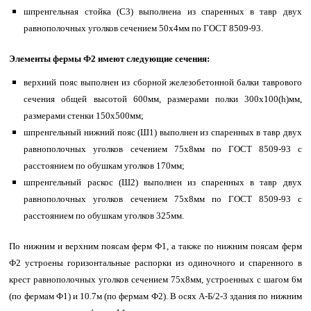
шпренгельная стойка (С3) выполнена из спаренных в тавр двух
равнополочных уголков сечением 50х4мм по ГОСТ 8509-93.
Элементы фермы Ф2 имеют следующие сечения:
верхний пояс выполнен из сборной железобетонной балки таврового
сечения общей высотой 600мм, размерами полки 300х100(h)мм,
размерами стенки 150х500мм;
шпренгельный нижний пояс (Ш1) выполнен из спаренных в тавр двух
равнополочных уголков сечением 75х8мм по ГОСТ 8509-93 с
расстоянием по обушкам уголков 170мм;
шпренгельный раскос (Ш2) выполнен из спаренных в тавр двух
равнополочных уголков сечением 75х8мм по ГОСТ 8509-93 с
расстоянием по обушкам уголков 325мм.
По нижним и верхним поясам ферм Ф1, а также по нижним поясам ферм
Ф2 устроены горизонтальные распорки из одиночного и спаренного в
крест равнополочных уголков сечением 75х8мм, устроенных с шагом 6м
(по фермам Ф1) и 10.7м (по фермам Ф2). В осях А-Б/2-3 здания по нижним