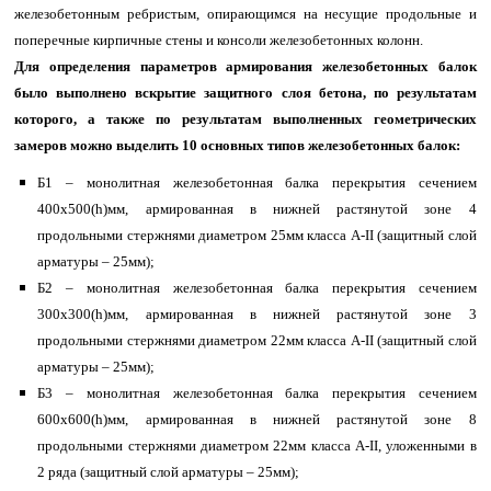
железобетонным ребристым, опирающимся на несущие продольные и
поперечные кирпичные стены и консоли железобетонных колонн.
Для определения параметров армирования железобетонных балок
было выполнено вскрытие защитного слоя бетона, по результатам
которого, а также по результатам выполненных геометрических
замеров можно выделить 10 основных типов железобетонных балок:
Б1 – монолитная железобетонная балка перекрытия сечением
400х500(h)мм, армированная в нижней растянутой зоне 4
продольными стержнями диаметром 25мм класса A-II (защитный слой
арматуры – 25мм);
Б2 – монолитная железобетонная балка перекрытия сечением
300х300(h)мм, армированная в нижней растянутой зоне 3
продольными стержнями диаметром 22мм класса A-II (защитный слой
арматуры – 25мм);
Б3 – монолитная железобетонная балка перекрытия сечением
600х600(h)мм, армированная в нижней растянутой зоне 8
продольными стержнями диаметром 22мм класса A-II, уложенными в
2 ряда (защитный слой арматуры – 25мм);