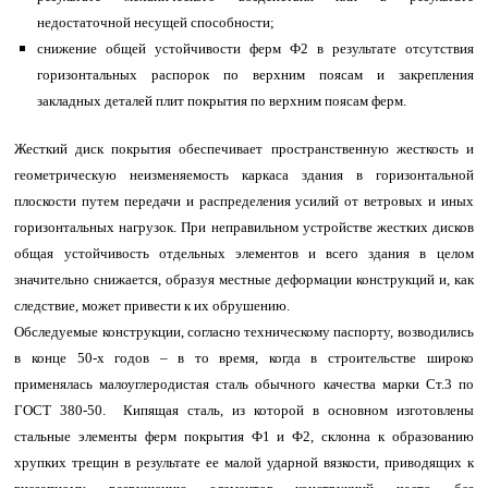
недостаточной несущей способности;
снижение общей устойчивости ферм Ф2 в результате отсутствия
горизонтальных распорок по верхним поясам и закрепления
закладных деталей плит покрытия по верхним поясам ферм.
Жесткий диск покрытия обеспечивает пространственную жесткость и
геометрическую неизменяемость каркаса здания в горизонтальной
плоскости путем передачи и распределения усилий от ветровых и иных
горизонтальных нагрузок. При неправильном устройстве жестких дисков
общая устойчивость отдельных элементов и всего здания в целом
значительно снижается, образуя местные деформации конструкций и, как
следствие, может привести к их обрушению.
Обследуемые конструкции, согласно техническому паспорту, возводились
в конце 50-х годов – в то время, когда в строительстве широко
применялась малоуглеродистая сталь обычного качества марки Ст.3 по
ГОСТ 380-50. Кипящая сталь, из которой в основном изготовлены
стальные элементы ферм покрытия Ф1 и Ф2, склонна к образованию
хрупких трещин в результате ее малой ударной вязкости, приводящих к