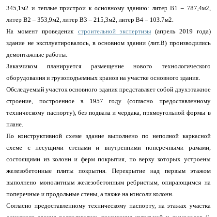
345,1м2 и теплые пристрои к основному зданию: литер В1 – 787,4м2,
литер В2 – 353,9м2, литер В3 – 215,3м2, литер В4 – 103.7м2.
На момент проведения
строительной экспертизы
(апрель 2019 года)
здание не эксплуатировалось, в основном здании (лит.В) производились
демонтажные работы.
Заказчиком планируется размещение нового технологического
оборудования и грузоподъемных кранов на участке основного здания.
Обследуемый участок основного здания представляет собой двухэтажное
строение, построенное в 1957 году (согласно предоставленному
техническому паспорту), без подвала и чердака, прямоугольной формы в
плане.
По конструктивной схеме здание выполнено по неполной каркасной
схеме с несущими стенами и внутренними поперечными рамами,
состоящими из колонн и ферм покрытия, по верху которых устроены
железобетонные плиты покрытия. Перекрытие над первым этажом
выполнено монолитным железобетонным ребристым, опирающимся на
поперечные и продольные стены, а также на консоли колонн.
Согласно предоставленному техническому паспорту, на этажах участка