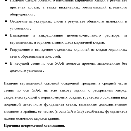
Наличие следов обильного намокания кирпичной кладки в результате
протечек кровли, а также инженерных коммуникаций котельного
оборудования ;
Отслоение штукатурных слоев в результате обильного намокания и
утяжеления ;
Выпадение и выкрашивание цементно-песчаного раствора из
вертикальных и горизонтальных швов кирпичной кладки.
Разрушение и выпадение отдельных кирпичей из кладки кирпичных
стен с образованием полостей;
В несущей стене по оси 5/А-Б имеются проемы, выполненные без
должного усиления ;
Наличие вертикальной сквозной осадочной трещины в средней части
стены по оси 5/А-Б на всю высоту здания с раскрытием кверху,
свидетельствующей о неравномерных осадках грунтового основания под
подошвой ленточного фундамента стены, вызванные дополнительным
влиянием в крайних ее частях (в осях 5/А и 5/Б) столбчатых фундаментов
колонн основного каркаса здания.
Причины повреждений стен здания.