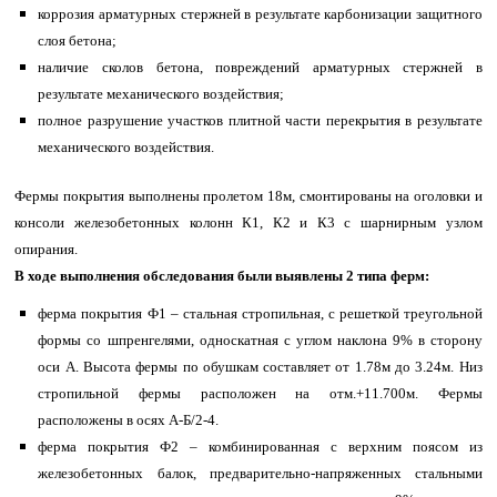
коррозия арматурных стержней в результате карбонизации защитного
слоя бетона;
наличие сколов бетона, повреждений арматурных стержней в
результате механического воздействия;
полное разрушение участков плитной части перекрытия в результате
механического воздействия.
Фермы покрытия выполнены пролетом 18м, смонтированы на оголовки и
консоли железобетонных колонн К1, К2 и К3 с шарнирным узлом
опирания.
В ходе выполнения обследования были выявлены 2 типа ферм:
ферма покрытия Ф1 – стальная стропильная, с решеткой треугольной
формы со шпренгелями, односкатная с углом наклона 9% в сторону
оси А. Высота фермы по обушкам составляет от 1.78м до 3.24м. Низ
стропильной фермы расположен на отм.+11.700м. Фермы
расположены в осях А-Б/2-4.
ферма покрытия Ф2 – комбинированная с верхним поясом из
железобетонных балок, предварительно-напряженных стальными