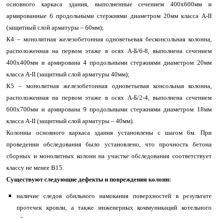
основного каркаса здания, выполненные сечением 400х600мм и
армированные 6 продольными стержнями диаметром 20мм класса A-II
(защитный слой арматуры – 60мм);
К4 – монолитная железобетонная одноветьевая бесконсольная колонна,
расположенная на первом этаже в осях А-Б/6-8, выполнена сечением
400х400мм и армирована 4 продольными стержнями диаметром 20мм
класса A-II (защитный слой арматуры 40мм);
К5 – монолитная железобетонная одноветьевая консольная колонна,
расположенная на первом этаже в осях А-Б/2-4, выполнена сечением
600х700мм и армирована 9 продольными стержнями диаметром 18мм
класса A-II (защитный слой арматуры – 40мм).
Колонны основного каркаса здания установлены с шагом 6м. При
проведении обследования было установлено, что прочность бетона
сборных и монолитных колонн на участке обследования соответствует
классу не менее В15.
Существуют следующие дефекты и повреждения колонн:
наличие следов обильного намокания поверхностей в результате
протечек кровли, а также инженерных коммуникаций котельного