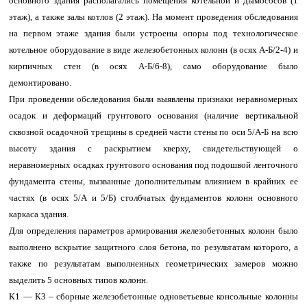
основного здания располагались помещения котельной и дымососов (1
этаж), а также залы котлов (2 этаж). На момент проведения обследования
на первом этаже здания были устроены опоры под технологическое
котельное оборудование в виде железобетонных колонн (в осях А-Б/2-4) и
кирпичных стен (в осях А-Б/6-8), само оборудование было
демонтировано.
При проведении обследования были выявлены признаки неравномерных
осадок и деформаций грунтового основания (наличие вертикальной
сквозной осадочной трещины в средней части стены по оси 5/А-Б на всю
высоту здания с раскрытием кверху, свидетельствующей о
неравномерных осадках грунтового основания под подошвой ленточного
фундамента стены, вызванные дополнительным влиянием в крайних ее
частях (в осях 5/А и 5/Б) столбчатых фундаментов колонн основного
каркаса здания.
Для определения параметров армирования железобетонных колонн было
выполнено вскрытие защитного слоя бетона, по результатам которого, а
также по результатам выполненных геометрических замеров можно
выделить 5 основных типов колонн.
К1 — К3 – сборные железобетонные одноветьевые консольные колонны