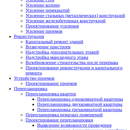
Усиление колонн
Усиление перекрытий
Усиление стальных (металлических) конструкций
Усиление железобетонных конструкций
Проектирование усиления
Усиление проемов
Реконструкция
Капитальный ремонт зданий
Возведение пристроев
Надстройка дополнительных этажей
Надстройка мансардного этажа
Возобновление строительства после перерыва
Проектирование реконструкции и капитального
ремонта
Устройство проемов
Проектирование проемов
Перепланировка
Перепланировка квартир
Перепланировка однокомнатной квартиры
Перепланировка двухкомнатной квартиры
Перепланировка трехкомнатной квартиры
Перепланировка нежилых помещений
Проектирование перепланировки
Выявление возможности проведения