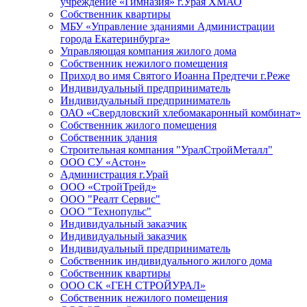
учреждение «Гимназия» г.Урая ХМАО
Собственник квартиры
МБУ «Управление зданиями Администрации
города Екатеринбурга»
Управляющая компания жилого дома
Собственник нежилого помещения
Приход во имя Святого Иоанна Предтечи г.Реже
Индивидуальный предприниматель
Индивидуальный предприниматель
ОАО «Свердловский хлебомакаронный комбинат»
Собственник жилого помещения
Собственник здания
Строительная компания "УралСтройМеталл"
ООО СУ «Астон»
Администрация г.Урай
ООО «СтройТрейд»
ООО "Реалт Сервис"
ООО "Технопульс"
Индивидуальный заказчик
Индивидуальный заказчик
Индивидуальный предприниматель
Собственник индивидуального жилого дома
Собственник квартиры
ООО СК «ГЕН СТРОЙУРАЛ»
Собственник нежилого помещения