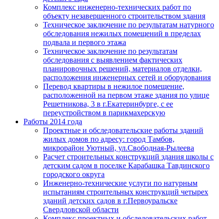
Комплекс инженерно-технических работ по
объекту незавершенного строительством здания
Техническое заключение по результатам натурного
обследования нежилых помещений в пределах
подвала и первого этажа
Техническое заключение по результатам
обследования с выявлением фактических
планировочных решений, материалов отделки,
расположения инженерных сетей и оборудования
Перевод квартиры в нежилое помещение,
расположенной на первом этаже здания по улице
Решетникова, 3 в г.Екатеринбурге, с ее
переустройством в парикмахерскую
Работы 2014 года
Проектные и обследовательские работы зданий
жилых домов по адресу: город Тамбов,
микрорайон Уютный, ул.Свободная-Рылеева
Расчет строительных конструкций здания школы с
детским садом в поселке Карабашка Тавдинского
городского округа
Инженерно-технические услуги по натурным
испытаниям строительных конструкций четырех
зданий детских садов в г.Первоуральске
Свердловской области
Комплекс проектных и обследовательских работ