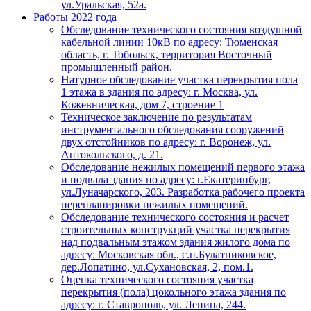
ул.Уральская, 52а.
Работы 2022 года
Обследование технического состояния воздушной
кабельной линии 10кВ по адресу: Тюменская
область, г. Тобольск, территория Восточный
промышленный район.
Натурное обследование участка перекрытия пола
1 этажа в здания по адресу: г. Москва, ул.
Кожевническая, дом 7, строение 1
Техническое заключение по результатам
инструментального обследования сооружений
двух отстойников по адресу: г. Воронеж, ул.
Антокольского, д. 21.
Обследование нежилых помещений первого этажа
и подвала здания по адресу: г.Екатеринбург,
ул.Луначарского, 203. Разработка рабочего проекта
перепланировки нежилых помещений.
Обследование технического состояния и расчет
строительных конструкций участка перекрытия
над подвальным этажом здания жилого дома по
адресу: Московская обл., с.п.Булатниковское,
дер.Лопатино, ул.Сухановская, 2, пом.1.
Оценка технического состояния участка
перекрытия (пола) цокольного этажа здания по
адресу: г. Ставрополь, ул. Ленина, 244.