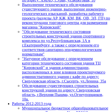
по адресу: ХМАО, г.Урай, ул.Береговая, 10
Выполнение технического обследования
существующего здания, выполнение инженерно-
геологических изысканий, разработка рабочего
проекта (разделы АР, КЖ, КМ, ВК, ОВ, ЭЛ, ГП) по
реконструкции торгового центра для размещения
магазина "Кировский"
"Обследование технического состояния
строительных конструкций здания спортивного
комплекса по ул.Республиканская, 1А в
г.Екатеринбурге, а также с определением его
соответствия санитарно-эпидемиологическим
нормативам"
"Натурное обследование с определением
категории технического состояния здания ТЦ
"Кировский" и здания администрации,
расположенных в зоне влияния проектируемого
административного здания с кафе по адресу:
Свердловская область, г.Сысерть, ул.Ленина, 35а
Обследование существующих строительных
конструкций здания по адресу: Свердловская
область, г.Верхняя Пышма, ул.Огнеупорщиков,
10а.
Работы 2012-2013 года
Муниципальное бюджетное общеобразовательное