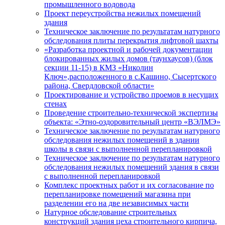
промышленного водовода
Проект переустройства нежилых помещений
здания
Техническое заключение по результатам натурного
обследования плиты перекрытия лифтовой шахты
«Разработка проектной и рабочей документации
блокированных жилых домов (таунхаусов) (блок
секции 11-15) в КМЗ «Николин
Ключ»,расположенного в с.Кашино, Сысертского
района, Свердловской области»
Проектирование и устройство проемов в несущих
стенах
Проведение строительно-технической экспертизы
объекта: «Этно-оздоровительный центр «ВЭЛМЭ»
Техническое заключение по результатам натурного
обследования нежилых помещений в здании
школы в связи с выполненной перепланировкой
Техническое заключение по результатам натурного
обследования нежилых помещений здания в связи
с выполненной перепланировкой
Комплекс проектных работ и их согласование по
перепланировке помещений магазина при
разделении его на две независимых части
Натурное обследование строительных
конструкций здания цеха строительного кирпича,