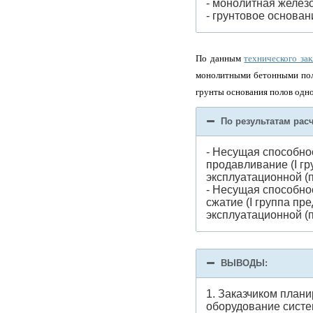
- монолитная желез
- грунтовое основан
По данным
технического за
монолитными бетонными пола
грунты основания полов одно
По результатам ра
- Несущая способнос
продавливание (I г
эксплуатационной (п
- Несущая способнос
сжатие (I группа пр
эксплуатационной (п
ВЫВОДЫ:
1. Заказчиком план
оборудование систе