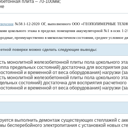
обетонная плита – 70-100мм;
ие
ключения
№58.1-12-2020 ОГ, выполненного ООО «ГЕОПОЛИМЕРНЫЕ ТЕХНОЛОГ
ми цокольного этажа в пределах помещения аккумуляторной №1 в осях 1-2/Г-
родные, преимущественно в мягкопластичном состоянии, среднее условное ди
счетной поверки можно сделать следующие выводы:
ть монолитной железобетонной плиты пола цокольного этажа
руппа предельных состояний) достаточна для восприятия ра
остоянной и временной от веса оборудования) нагрузки (за
ть монолитной железобетонной плиты пола цокольного этаж
едельных состояний) достаточна для восприятия расчетного
остоянной и временной от веса оборудования) нагрузки (за
ируется выполнить демонтаж существующих стеллажей с ак
мы бесперебойного электропитания с установкой новых сте