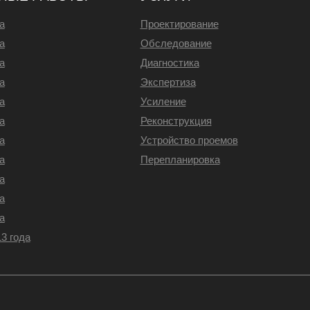
а
Проектирование
а
Обследование
а
Диагностика
а
Экспертиза
а
Усиление
а
Реконструкция
а
Устройство проемов
а
Перепланировка
а
а
а
3 года