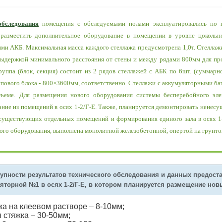
обследования
помещения с обследуемыми полами эксплуатировались по п
 разместить дополнительное оборудование в помещении в уровне цокольно
ми АКБ. Максимальная масса каждого стеллажа предусмотрена 1,0т. Стеллажи 
выдержкой минимального расстояния от стены и между рядами 800мм для п
руппа (блок, секция) состоит из 2 рядов стеллажей с АБК по 6шт. (суммарн
пового блока - 800×3600мм, соответственно. Стеллажи с аккумуляторными ба
ъеме. Для размещения нового оборудования системы бесперебойного эле
ие из помещений в осях 1-2/Г-Е. Также, планируется демонтировать ненесущ
я существующих отдельных помещений и формирования единого зала в осях 1-2
ого оборудования, выполнена монолитной железобетонной, опертой на грунто
упности результатов технического обследования и данных предост
торной №1 в осях 1-2/Г-Е, в котором планируется размещение новы
ка на клеевом растворе – 8-10мм;
 стяжка – 30-50мм;