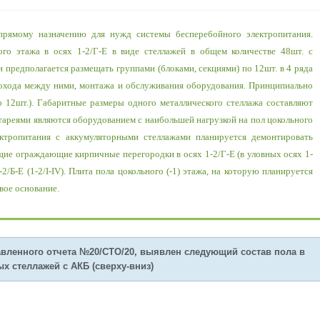
рямому назначению для нужд системы бесперебойного электропитания.
го этажа в осях 1-2/Г-Е в виде стеллажей в общем количестве 48шт. с
предполагается размещать группами (блоками, секциями) по 12шт. в 4 ряда
рохода между ними, монтажа и обслуживания оборудования. Принципиально
о 12шт.). Габаритные размеры одного металлического стеллажа составляют
тареями являются оборудованием с наибольшей нагрузкой на пол цокольного
ктропитания с аккумуляторными стеллажами планируется демонтировать
ие ограждающие кирпичные перегородки в осях 1-2/Г-Е (в уловных осях 1-
/Б-Е (1-2/I-IV). Плита пола цокольного (-1) этажа, на которую планируется
вое основание.
авленного отчета №20/СТО/20, выявлен следующий состав пола в
х стеллажей с АКБ (сверху-вниз)