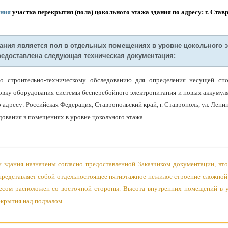
яния
участка перекрытия (пола) цокольного этажа здания по адресу: г. Ставр
ния является пол в отдельных помещениях в уровне цокольного эт
редоставлена следующая техническая документация:
 строительно-техническому обследованию для определения несущей спо
овку оборудования системы бесперебойного электропитания и новых аккумуля
 адресу: Российская Федерация, Ставропольский край, г. Ставрополь, ул. Ленин
дования в помещениях в уровне цокольного этажа.
 здания назначены согласно предоставленной Заказчиком документации, вт
 представляет собой отдельностоящее пятиэтажное нежилое строение сложной
есом расположен со восточной стороны. Высота внутренних помещений в ур
екрытия над подвалом.