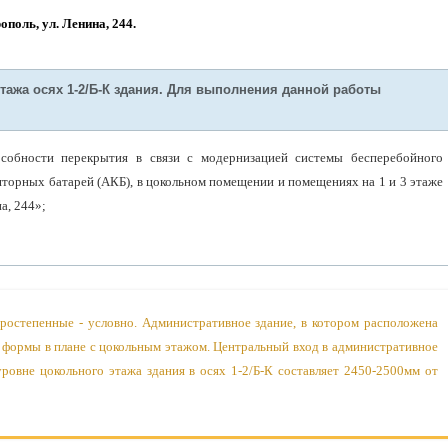
ополь, ул. Ленина, 244.
ажа осях 1-2/Б-К здания. Для выполнения данной работы
собности перекрытия в связи с модернизацией системы бесперебойного
торных батарей (АКБ), в цокольном помещении и помещениях на 1 и 3 этаже
а, 244»;
оростепенные - условно. Административное здание, в котором расположена
 формы в плане с цокольным этажом. Центральный вход в административное
овне цокольного этажа здания в осях 1-2/Б-К составляет 2450-2500мм от