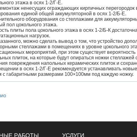
ьного этажа в осях 1-2/Г-Е.
демонтаж ненесущих ограждающих кирпичных перегородок в
ования единой общей аккумуляторной в осях 1-2/Б-Е.
лнительного оборудования со стеллажами для аккумулятор
й пол цокольного этажа.
сть плиты пола цокольного этажа в осях 1-2/Б-К достаточн
атационных нагрузок.
казанного, можно сделать вывод о том, что устройство до
торными стеллажами в помещениях в уровне цокольного этаж
ационных мероприятий, при этом существует вероятность 
ных плиток, на которые будут опираться ножки стеллажей 
ния повреждения напольных керамических плиток и сохране
ещении в осях 1-2/Г-Е рекомендуется устанавливать новы
 с габаритными размерами 100×100мм под каждую ножку.
лио
НЫЕ РАБОТЫ
УСЛУГИ