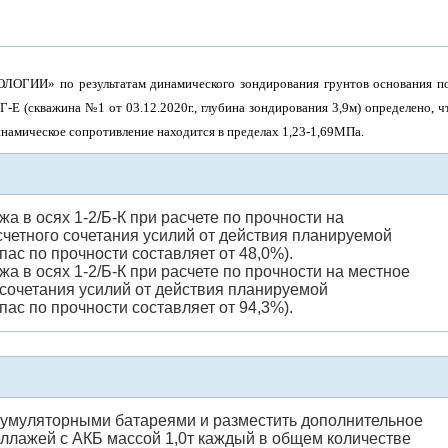
ИИ» по результатам динамического зондирования грунтов основания п
Е (скважина №1 от 03.12.2020г., глубина зондирования 3,9м) определено, ч
намическое сопротивление находится в пределах 1,23-1,69МПа.
 в осях 1-2/Б-К при расчете по прочности на
счетного сочетания усилий от действия планируемой
пас по прочности составляет от 48,0%).
а в осях 1-2/Б-К при расчете по прочности на местное
 сочетания усилий от действия планируемой
пас по прочности составляет от 94,3%).
кумуляторными батареями и разместить дополнительное
ллажей с АКБ массой 1,0т каждый в общем количестве