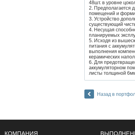
48шт. в уровне цокол
2. Предполагается 
помещений и формир
3. Устройство допо
существующий чисты
4. Несущая способно
планируемых эксплу
5. Исходя из вышес
питания с аккумуля
выполнения компенс
керамических наполь
6. Для предотвраще
аккумуляторном пом
листы толщиной 6мм
Назад в портфо
КОМПАНИЯ
ВЫПОЛНЕН