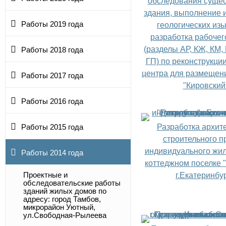
обследования суще
здания, выполнение 
Работы 2019 года
геологических изы
разработка рабочег
(разделы АР, КЖ, КМ, 
Работы 2018 года
ГП) по реконструкции
центра для размещен
Работы 2017 года
"Кировский
Работы 2016 года
Разработка архите
Работы 2015 года
строительного п
индивидуального жил
Работы 2014 года
коттеджном поселке "
Проектные и
г.Екатеринбу
обследовательские работы
зданий жилых домов по
адресу: город Тамбов,
микрорайон Уютный,
ул.Свободная-Рылеева