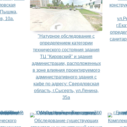
ловская
констру
я Пышма,
, 10а.
ул.Р
г.Ека
определ
"Натурное обследование с
санитар
определением категории
технического состояния здания
ТЦ "Кировский" и здания
администрации, расположенных
в зоне влияния проектируемого
административного здания с
кафе по адресу: Свердловская
область, г.Сысерть, ул.Ленина,
35а
ческого
Обследование существующих
Комплек