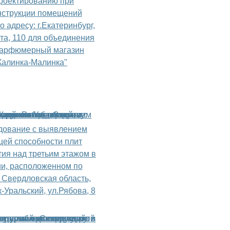
проектированию при
нструкции помещений
о адресу: г.Екатеринбург,
та, 110 для объединения
парфюмерный магазин
Калинка-Малинка"
дование с выявлением
щей способности плит
ия над третьим этажом в
ии, расположенном по
 Свердловская область,
к-Уральский, ул.Рябова, 8