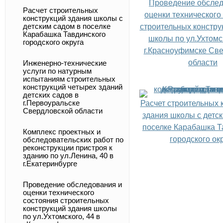
Проведение обслед
Расчет строительных
оценки технического
конструкций здания школы с
детским садом в поселке
строительных констру
Карабашка Тавдинского
школы по ул.Ухтомск
городского округа
г.Красноуфимске Св
области
Инженерно-технические
услуги по натурным
испытаниям строительных
конструкций четырех зданий
детских садов в
г.Первоуральске
Расчет строительных 
Свердловской области
здания школы с детс
поселке Карабашка Т
Комплекс проектных и
городского ок
обследовательских работ по
реконструкции пристроя к
зданию по ул.Ленина, 40 в
г.Екатеринбурге
Проведение обследования и
оценки технического
состояния строительных
конструкций здания школы
по ул.Ухтомского, 44 в