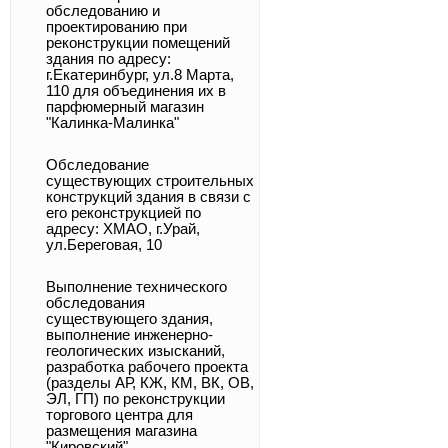
обследованию и
проектированию при
реконструкции помещений
здания по адресу:
г.Екатеринбург, ул.8 Марта,
110 для объединения их в
парфюмерный магазин
"Калинка-Малинка"
Обследование
существующих строительных
конструкций здания в связи с
его реконструкцией по
адресу: ХМАО, г.Урай,
ул.Береговая, 10
Выполнение технического
обследования
существующего здания,
выполнение инженерно-
геологических изысканий,
разработка рабочего проекта
(разделы АР, КЖ, КМ, ВК, ОВ,
ЭЛ, ГП) по реконструкции
торгового центра для
размещения магазина
"Кировский"