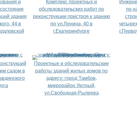
ования и
Комплекс проектных и
Инжене
 состояния
обследовательских работ по
по н
кций здания
реконструкции пристроя к зданию
стро
ого, 44 в
по ул.Ленина, 40 в
четырех
ердловской
г.Екатеринбурге
г.Перв
конструкций
Проектные и обследовательские
ким садом в
работы зданий жилых домов по
авдинского
адресу: город Тамбов,
руга
микрорайон Уютный,
ул.Свободная-Рылеева