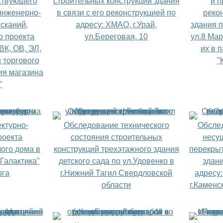
ствующего
строительных конструкций здания
и 
инженерно-
в связи с его реконструкцией по
реко
сканий,
адресу: ХМАО, г.Урай,
здания п
о проекта
ул.Береговая, 10
ул.8 Мар
ВК, ОВ, ЭЛ,
их в 
 торгового
"
ия магазина
"
ктурно-
Обследование технического
Обсле
роекта
состояния строительных
несу
ого дома в
конструкций трехэтажного здания
перекрыт
Галактика"
детского сада по ул.Удовенко в
здан
рга
г.Нижний Тагил Свердловской
адресу:
области
г.Каменс