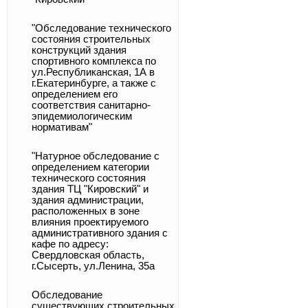
"Обследование технического
состояния строительных
конструкций здания
спортивного комплекса по
ул.Республиканская, 1А в
г.Екатеринбурге, а также с
определением его
соответствия санитарно-
эпидемиологическим
нормативам"
"Натурное обследование с
определением категории
технического состояния
здания ТЦ "Кировский" и
здания администрации,
расположенных в зоне
влияния проектируемого
административного здания с
кафе по адресу:
Свердловская область,
г.Сысерть, ул.Ленина, 35а
Обследование
существующих строительных