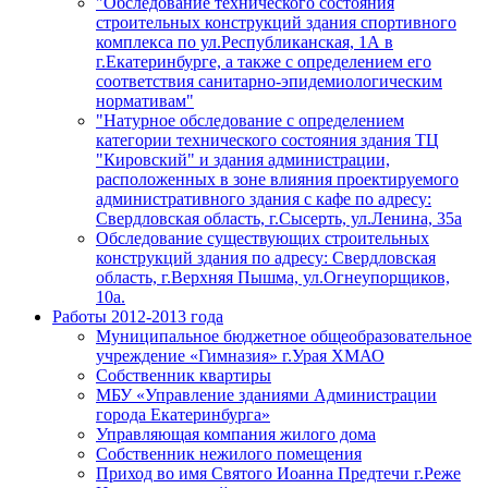
"Обследование технического состояния
строительных конструкций здания спортивного
комплекса по ул.Республиканская, 1А в
г.Екатеринбурге, а также с определением его
соответствия санитарно-эпидемиологическим
нормативам"
"Натурное обследование с определением
категории технического состояния здания ТЦ
"Кировский" и здания администрации,
расположенных в зоне влияния проектируемого
административного здания с кафе по адресу:
Свердловская область, г.Сысерть, ул.Ленина, 35а
Обследование существующих строительных
конструкций здания по адресу: Свердловская
область, г.Верхняя Пышма, ул.Огнеупорщиков,
10а.
Работы 2012-2013 года
Муниципальное бюджетное общеобразовательное
учреждение «Гимназия» г.Урая ХМАО
Собственник квартиры
МБУ «Управление зданиями Администрации
города Екатеринбурга»
Управляющая компания жилого дома
Собственник нежилого помещения
Приход во имя Святого Иоанна Предтечи г.Реже