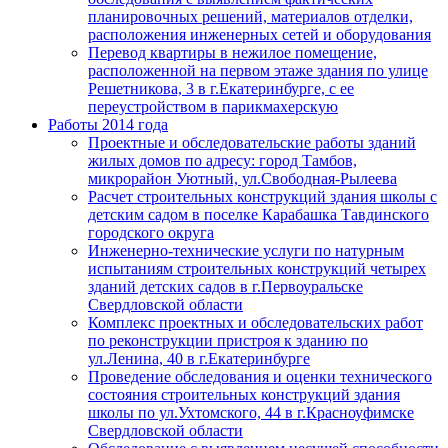
планировочных решений, материалов отделки,
расположения инженерных сетей и оборудования
Перевод квартиры в нежилое помещение,
расположенной на первом этаже здания по улице
Решетникова, 3 в г.Екатеринбурге, с ее
переустройством в парикмахерскую
Работы 2014 года
Проектные и обследовательские работы зданий
жилых домов по адресу: город Тамбов,
микрорайон Уютный, ул.Свободная-Рылеева
Расчет строительных конструкций здания школы с
детским садом в поселке Карабашка Тавдинского
городского округа
Инженерно-технические услуги по натурным
испытаниям строительных конструкций четырех
зданий детских садов в г.Первоуральске
Свердловской области
Комплекс проектных и обследовательских работ
по реконструкции пристроя к зданию по
ул.Ленина, 40 в г.Екатеринбурге
Проведение обследования и оценки технического
состояния строительных конструкций здания
школы по ул.Ухтомского, 44 в г.Красноуфимске
Свердловской области