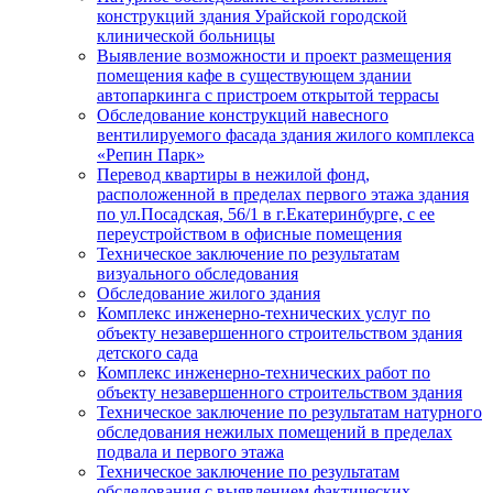
конструкций здания Урайской городской
клинической больницы
Выявление возможности и проект размещения
помещения кафе в существующем здании
автопаркинга с пристроем открытой террасы
Обследование конструкций навесного
вентилируемого фасада здания жилого комплекса
«Репин Парк»
Перевод квартиры в нежилой фонд,
расположенной в пределах первого этажа здания
по ул.Посадская, 56/1 в г.Екатеринбурге, с ее
переустройством в офисные помещения
Техническое заключение по результатам
визуального обследования
Обследование жилого здания
Комплекс инженерно-технических услуг по
объекту незавершенного строительством здания
детского сада
Комплекс инженерно-технических работ по
объекту незавершенного строительством здания
Техническое заключение по результатам натурного
обследования нежилых помещений в пределах
подвала и первого этажа
Техническое заключение по результатам
обследования с выявлением фактических