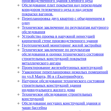
производственного здания хлебного цеха
Обследование плит покрытия над переходным
коридором тележечного цеха и над цехом
покраски вагонов.
Перепланировка двух квартир с объединением в
одну
Техническое заключение по результатам натурного
обследования
Устройство проема в наружной ненесущей
кирпичной стене производственного здания
Геотехнический мониторинг жилой застройки
Техническое заключение по результатам
обследования и оценки технического состояния
строительных конструкций покрытия
металлического ангара
Проектирование железобетонных контсрукций
Узаконение перепланировки нежилых помещений
по ул.8 Марта, 86 в г.Екатеринбурге.
Натурное обследование технического состояния
строительных конструкций здания
индивидуального жилого дома
Техническое обследование строительных
конструкций
Обследование несущих конструкций здания и
чаши бассейна