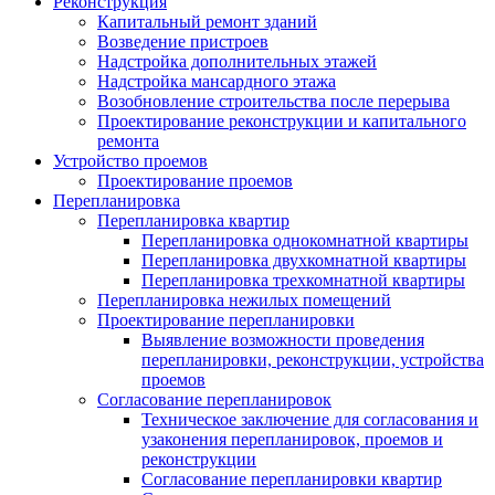
Реконструкция
Капитальный ремонт зданий
Возведение пристроев
Надстройка дополнительных этажей
Надстройка мансардного этажа
Возобновление строительства после перерыва
Проектирование реконструкции и капитального
ремонта
Устройство проемов
Проектирование проемов
Перепланировка
Перепланировка квартир
Перепланировка однокомнатной квартиры
Перепланировка двухкомнатной квартиры
Перепланировка трехкомнатной квартиры
Перепланировка нежилых помещений
Проектирование перепланировки
Выявление возможности проведения
перепланировки, реконструкции, устройства
проемов
Согласование перепланировок
Техническое заключение для согласования и
узаконения перепланировок, проемов и
реконструкции
Согласование перепланировки квартир