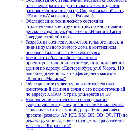
Обследование с выявлением несущей способности
плит перекрытия над третьим этажом в здании,
расположенном по адресу: Свердловская область,
г.Каменск-Уральский, ул.Рябова, 8
Обследование технического состояния
строительных конструкций трехэтажного здания
детского сада по ул.Удовенко в г.Нижний Тагил
Свердловской области
Разработка архитектурно-строительного проекта
индивидуального жилого дома в коттеджном
поселке "Галактика" г.Екатеринбурга
Комплекс работ по обследованию и
проектированию при реконструкции помещений
здания по адресу: г.Екатеринбург, ул.8 Марта, 110
для объединения их в парфюмерный магазин
"Калинка-Малинка"
Обследование существующих строительных
конструкций здания в связи с его реконструкцией
по адресу: ХМАО, г.Урай, ул.Береговая, 10
Выполнение технического обследования
существующего здания, выполнение инженерно-
геологических изысканий, разработка рабочего
проекта (разделы АР, КЖ, КМ, ВК, ОВ, ЭЛ, ГП) по
реконструкции торгового центра для размещения
магазина "Кировский"