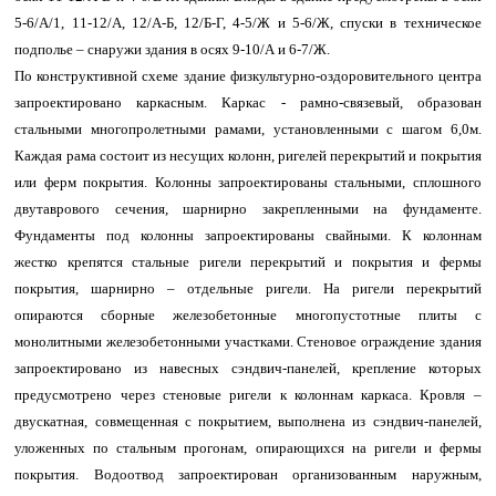
5-6/А/1, 11-12/А, 12/А-Б, 12/Б-Г, 4-5/Ж и 5-6/Ж, спуски в техническое
подполье – снаружи здания в осях 9-10/А и 6-7/Ж.
По конструктивной схеме здание физкультурно-оздоровительного центра
запроектировано каркасным. Каркас - рамно-связевый, образован
стальными многопролетными рамами, установленными с шагом 6,0м.
Каждая рама состоит из несущих колонн, ригелей перекрытий и покрытия
или ферм покрытия. Колонны запроектированы стальными, сплошного
двутаврового сечения, шарнирно закрепленными на фундаменте.
Фундаменты под колонны запроектированы свайными. К колоннам
жестко крепятся стальные ригели перекрытий и покрытия и фермы
покрытия, шарнирно – отдельные ригели. На ригели перекрытий
опираются сборные железобетонные многопустотные плиты с
монолитными железобетонными участками. Стеновое ограждение здания
запроектировано из навесных сэндвич-панелей, крепление которых
предусмотрено через стеновые ригели к колоннам каркаса. Кровля –
двускатная, совмещенная с покрытием, выполнена из сэндвич-панелей,
уложенных по стальным прогонам, опирающихся на ригели и фермы
покрытия. Водоотвод запроектирован организованным наружным,