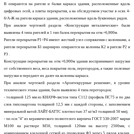
В опираются на ригели и балки каркаса здания, расположенные вдоль
цифровых осей, а плиты перекрытия, а на обследуемом участке в осях 4-
6/А-Ж на ригели каркаса здания, расположенные вдоль буквенных рядов.
При анализе чертежей раздела «Конструкции металлические» были
выявлены 4 типа ригелей и 1 тип балок перекрытия на отм.+6,900м.
Ригели перекрытия Р1÷Р4 имеют жесткий узел сопряжения с колоннами, а
ригели перекрытия Б1 шарнирно опираются на колонны К2 и ригели Р2 и
Р3 .
Конструкции перекрытия на отм.+6,900м здания воспринимают нагрузки
от собственного веса, веса покрытия пола, перегородок, а также полезные
нагрузки и передают их далее на колонны каркаса.
При анализе чертежей раздела «Архитекрурные решения», в уровне
технического этажа здания, было выявлено 4 типа перегородок:
- толщиной 125 мм из КНАУФ-листов типа С112 (профиль ПС75 и по два
слоя гипсокартона толщиной 12,5 мм с каждой стороны, с заполнением
минеральной ватой ЛАЙТ-БАТТС плотностью 37 кг/м3 толщиной 50 мм);
- по оси "4" из керамического полнотелого кирпича ГОСТ 530-2007 марки
М100 на растворе М50, толщиной 120мм на высоту 2500мм, с
армированием кладочной сеткой из проволоки Ф3 через 5 рядов кладки,