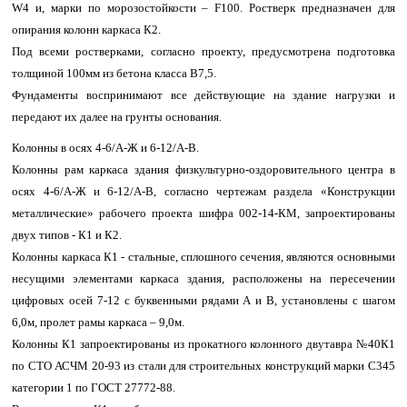
W4 и, марки по морозостойкости – F100. Ростверк предназначен для
опирания колонн каркаса К2.
Под всеми ростверками, согласно проекту, предусмотрена подготовка
толщиной 100мм из бетона класса В7,5.
Фундаменты воспринимают все действующие на здание нагрузки и
передают их далее на грунты основания.
Колонны в осях 4-6/А-Ж и 6-12/А-В.
Колонны рам каркаса здания физкультурно-оздоровительного центра в
осях 4-6/А-Ж и 6-12/А-В, согласно чертежам раздела «Конструкции
металлические» рабочего проекта шифра 002-14-КМ, запроектированы
двух типов - К1 и К2.
Колонны каркаса К1 - стальные, сплошного сечения, являются основными
несущими элементами каркаса здания, расположены на пересечении
цифровых осей 7-12 с буквенными рядами А и В, установлены с шагом
6,0м, пролет рамы каркаса – 9,0м.
Колонны К1 запроектированы из прокатного колонного двутавра №40К1
по СТО АСЧМ 20-93 из стали для строительных конструкций марки С345
категории 1 по ГОСТ 27772-88.