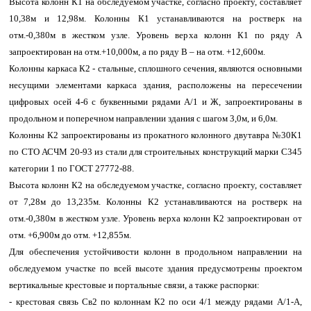
Высота колонн К1 на обследуемом участке, согласно проекту, составляет
10,38м и 12,98м. Колонны К1 устанавливаются на ростверк на
отм.-0,380м в жестком узле. Уровень верха колонн К1 по ряду А
запроектирован на отм.+10,000м, а по ряду В – на отм. +12,600м.
Колонны каркаса К2 - стальные, сплошного сечения, являются основными
несущими элементами каркаса здания, расположены на пересечении
цифровых осей 4-6 с буквенными рядами А/1 и Ж, запроектированы в
продольном и поперечном направлении здания с шагом 3,0м, и 6,0м.
Колонны К2 запроектированы из прокатного колонного двутавра №30К1
по СТО АСЧМ 20-93 из стали для строительных конструкций марки С345
категории 1 по ГОСТ 27772-88.
Высота колонн К2 на обследуемом участке, согласно проекту, составляет
от 7,28м до 13,235м. Колонны К2 устанавливаются на ростверк на
отм.-0,380м в жестком узле. Уровень верха колонн К2 запроектирован от
отм. +6,900м до отм. +12,855м.
Для обеспечения устойчивости колонн в продольном направлении на
обследуемом участке по всей высоте здания предусмотрены проектом
вертикальные крестовые и портальные связи, а также распорки:
- крестовая связь Св2 по колоннам К2 по оси 4/1 между рядами А/1-А,