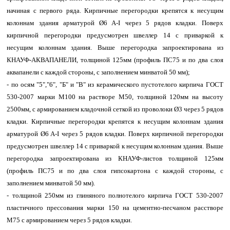
начиная с первого ряда. Кирпичные перегородки крепятся к несущим
колоннам здания арматурой Ø6 A-I через 5 рядов кладки. Поверх
кирпичной перегородки предусмотрен швеллер 14 с приваркой к
несущим колоннам здания. Выше перегородка запроектирована из
КНАУФ-АКВАПАНЕЛИ, толщиной 125мм (профиль ПС75 и по два слоя
аквапанели с каждой стороны, с заполнением минватой 50 мм);
- по осям "5","6", "Б" и "В" из керамического пустотелого кирпича ГОСТ
530-2007 марки М100 на растворе М50, толщиной 120мм на высоту
2500мм, с армированием кладочной сеткой из проволоки Ø3 через 5 рядов
кладки. Кирпичные перегородки крепятся к несущим колоннам здания
арматурой Ø6 A-I через 5 рядов кладки. Поверх кирпичной перегородки
предусмотрен швеллер 14 с приваркой к несущим колоннам здания. Выше
перегородка запроектирована из КНАУФ-листов толщиной 125мм
(профиль ПС75 и по два слоя гипсокартона с каждой стороны, с
заполнением минватой 50 мм).
- толщиной 250мм из глиняного полнотелого кирпича ГОСТ 530-2007
пластичного прессования марки 150 на цементно-песчаном расстворе
М75 с армированием через 5 рядов кладки.