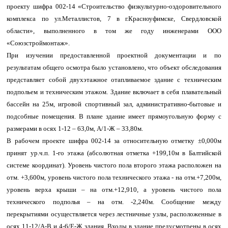
проекту шифра 002-14 «Строительство физкультурно-оздоровительного
комплекса по ул.Металлистов, 7 в г.Красноуфимске, Свердловской
области», выполненного в том же году инженерами ООО
«Союзстроймонтаж».
При изучении предоставленной проектной документации и по
результатам общего осмотра было установлено, что объект обследования
представляет собой двухэтажное отапливаемое здание с техническим
подпольем и техническим этажом. Здание включает в себя плавательный
бассейн на 25м, игровой спортивный зал, административно-бытовые и
подсобные помещения. В плане здание имеет прямоугольную форму с
размерами в осях 1-12 – 63,0м, А/1-Ж – 33,80м.
В рабочем проекте шифра 002-14 за относительную отметку ±0,000м
принят ур.ч.п. 1-го этажа (абсолютная отметка +199,10м в Балтийской
системе координат). Уровень чистого пола второго этажа расположен на
отм. +3,600м, уровень чистого пола технического этажа - на отм.+7,200м,
уровень верха крыши – на отм.+12,910, а уровень чистого пола
технического подполья – на отм. -2,240м. Сообщение между
перекрытиями осуществляется через лестничные узлы, расположенные в
осях 11-12/А-В и 4-6/Е-Ж здания. Входы в здание предусмотрены в осях