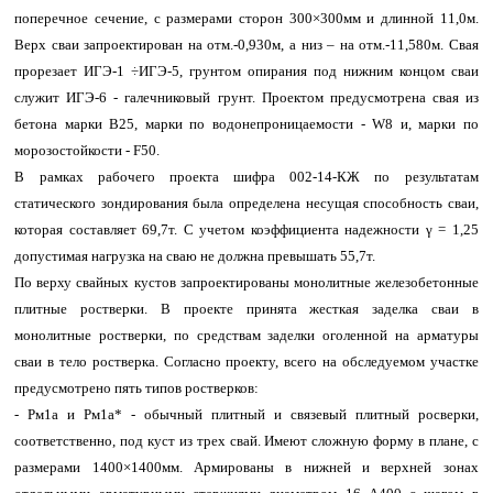
поперечное сечение, с размерами сторон 300×300мм и длинной 11,0м.
Верх сваи запроектирован на отм.-0,930м, а низ – на отм.-11,580м. Свая
прорезает ИГЭ-1 ÷ИГЭ-5, грунтом опирания под нижним концом сваи
служит ИГЭ-6 - галечниковый грунт. Проектом предусмотрена свая из
бетона марки B25, марки по водонепроницаемости - W8 и, марки по
морозостойкости - F50.
В рамках рабочего проекта шифра 002-14-КЖ по результатам
статического зондирования была определена несущая способность сваи,
которая составляет 69,7т. С учетом коэффициента надежности γ = 1,25
допустимая нагрузка на сваю не должна превышать 55,7т.
По верху свайных кустов запроектированы монолитные железобетонные
плитные ростверки. В проекте принята жесткая заделка сваи в
монолитные ростверки, по средствам заделки оголенной на арматуры
сваи в тело ростверка. Согласно проекту, всего на обследуемом участке
предусмотрено пять типов ростверков:
- Рм1а и Рм1а* - обычный плитный и связевый плитный росверки,
соответственно, под куст из трех свай. Имеют сложную форму в плане, с
размерами 1400×1400мм. Армированы в нижней и верхней зонах