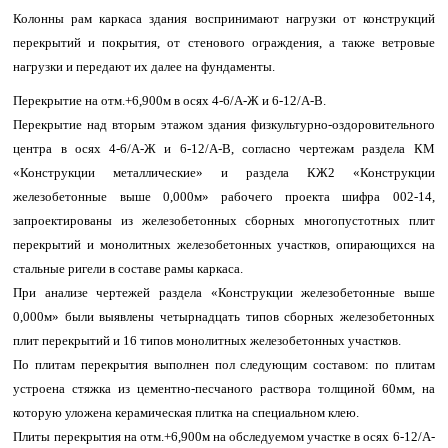
Колонны рам каркаса здания воспринимают нагрузки от конструкций
перекрытий и покрытия, от стенового ограждения, а также ветровые
нагрузки и передают их далее на фундаменты.
Перекрытие на отм.+6,900м в осях 4-6/А-Ж и 6-12/А-В.
Перекрытие над вторым этажом здания физкультурно-оздоровительного
центра в осях 4-6/А-Ж и 6-12/А-В, согласно чертежам раздела КМ
«Конструкции металлические» и раздела КЖ2 «Конструкции
железобетонные выше 0,000м» рабочего проекта шифра 002-14,
запроектированы из железобетонных сборных многопустотных плит
перекрытий и монолитных железобетонных участков, опирающихся на
стальные ригели в составе рамы каркаса.
При анализе чертежей раздела «Конструкции железобетонные выше
0,000м» были выявлены четырнадцать типов сборных железобетонных
плит перекрытий и 16 типов монолитных железобетонных участков.
По плитам перекрытия выполнен пол следующим составом: по плитам
устроена стяжка из цементно-песчаного раствора толщиной 60мм, на
которую уложена керамическая плитка на специальном клею.
Плиты перекрытия на отм.+6,900м на обследуемом участке в осях 6-12/А-