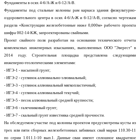
Фундаменты в осях 4-6/А-Ж и 6-12/А-В.
Фундаменты под стальные колонны рам каркаса здания физкультурно-
оздоровительного центра в осях 4-6/А-Ж и 6-12/А-В, согласно чертежам
раздела «Конструкции железобетонные ниже 0,000м» рабочего проекта
шифра 002-14-КЖ, запроектированы свайными.
Проект свайного поля разработан на основании технического отчета
комплексных инженерных изысканиях, выполненных ООО "Эверест" в
2014 году. Строительная площадка представлена следующими
инженерно-геологическими элементами:
- ИГЭ-1 - насыпной грунт;
- ИГЭ-2 - суглинок аллювиально-элювиальный;
- ИГЭ-3 - суглинок аллювиальный мягкопластичный;
- ИГЭ-4 - суглинок аллювиальный текучий;
- ИГЭ-5 - песок аллювиальный средней крупности;
- ИГЭ-6 - галечниковый грунт;
- ИГЭ-7 - скальный грунт известняка средней прочности.
На обследуемом участке под колонны проектом предусмотрены кусты из
трех или пяти сборных железобетонных забивных свай марки 110.30-11
по серии 1.011.1-10 вып.1. Данные сваи имеют сплошное квадратное