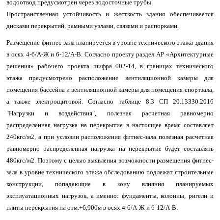
водоотвод предусмотрен через водосточные трубы.
Пространственная устойчивость и жесткость здания обеспечивается
дисками перекрытий, рамными узлами, связями и распорками.
Размещение фитнес-зала планируется в уровне технического этажа здания
в осях 4-6/А-Ж и 6-12/А-В. Согласно проекту раздел АР «Архитектурные
решения» рабочего проекта шифра 002-14, в границах технического
этажа предусмотрено расположение вентиляционной камеры для
помещения бассейна и вентиляционной камеры для помещения спортзала,
а также электрощитовой. Согласно таблице 8.3 СП 20.13330.2016
"Нагрузки и воздействия", полезная расчетная равномерно
распределенная нагрузка на перекрытие в настоящее время составляет
240кгс/м2, а при условии расположения фитнес-зала полезная расчетная
равномерно распределенная нагрузка на перекрытие будет составлять
480кгс/м2. Поэтому с целью выявления возможности размещения фитнес-
зала в уровне технического этажа обследованию подлежат строительные
конструкции, попадающие в зону влияния планируемых
эксплуатационных нагрузок, а именно: фундаменты, колонны, ригели и
плиты перекрытия на отм.+6,900м в осях 4-6/А-Ж и 6-12/А-В.