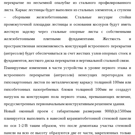
перекрытие по несъемной опалубке из стального профилированного
листа. Каркас лестницы будет выполнен из стальных элементов, а ступени
– сборными железобетонными. Стальные несущие стойки
промежуточной площадки лестницы и основания косоуров будут иметь
жесткую заделку через стальные опорные листы с собственными
железобетонными плитными фундаментами. Жесткость и
пространственная неизменяемость конструкций встроенного перекрытия
(антресоли) будет обеспечиваться за счет жестких узлов опорных стоек и
фундаментов, жесткого диска перекрытия и вертикальной стальной связи.
Планируемые изменения в части устройства в уровне первого этажа и
встроенного перекрытия (антресоли) ненесущих перегородок из
гипсокартонных листов по металлическому каркасу толщиной 100мм или
гипсобетонных пазогребневых блоков толщиной 100мм не создадут
нагрузок на конструкцию пола первого этажа, превышающих величин,
предусмотренных первоначальным конструктивным решением здания.
Новый оконный проем с габаритными размерами 900(h)х1500мм
планируется выполнить в навесной керамзитобетонной стеновой панели
по оси 1-2/В таким образом, что после демонтажа участка стеновой
панели на всю ее высоту образуются две ее части, закрепленных только