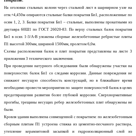
Покрытие.
На оголовки стальных колонн через стальной лист в шарнирном узле на
отм.+4,450м опираются стальные балки покрытия Бп1, расположенные по
осям 1, 2, 3. Балки покрытия Бп1 – стальные, выполнены прокатными из
двутавра 60Ш1 по ГОСТ 26020-83. По верху стальных балок покрытия
Бп1 в осях 1-3/А-В уложены сборные железобетонные ребристые плиты
П1 высотой 300мм, шириной 1500мм, пролетом 6,0м.
Схемы расположения балок и плит покрытия представлены на листе 3
приложения 3 технического заключения.
При проведении натурного обследования были обнаружены участки на
поверхностях балок Бп1 со следами коррозии. Данные повреждения не
снижают несущую способность конструкций, но в ближайшее время
необходимо провести мероприятия по защите поверхностей балок в целях
предотвращения развития более глубокой коррозии. Сверхнормативные
прогибы, трещины несущих ребер железобетонных плит обнаружены не
были.
Кровля здания выполнена совмещенной с покрытием: по железобетонным
сборным плитам П1 устроена стяжка из цементно-песчаного раствора,
утепление керамзитовой засыпкой и гидроизоляционный слой из