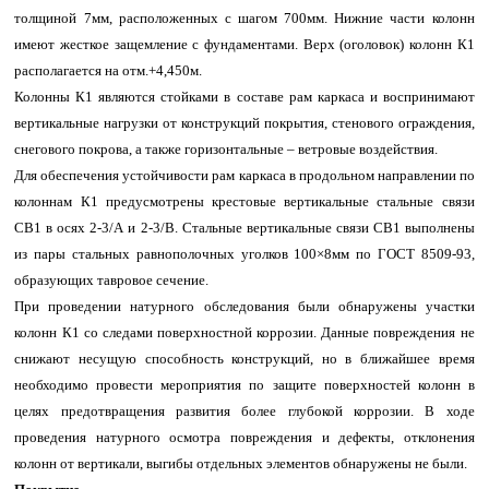
толщиной 7мм, расположенных с шагом 700мм. Нижние части колонн
имеют жесткое защемление с фундаментами. Верх (оголовок) колонн К1
располагается на отм.+4,450м.
Колонны К1 являются стойками в составе рам каркаса и воспринимают
вертикальные нагрузки от конструкций покрытия, стенового ограждения,
снегового покрова, а также горизонтальные – ветровые воздействия.
Для обеспечения устойчивости рам каркаса в продольном направлении по
колоннам К1 предусмотрены крестовые вертикальные стальные связи
СВ1 в осях 2-3/А и 2-3/В. Стальные вертикальные связи СВ1 выполнены
из пары стальных равнополочных уголков 100×8мм по ГОСТ 8509-93,
образующих тавровое сечение.
При проведении натурного обследования были обнаружены участки
колонн К1 со следами поверхностной коррозии. Данные повреждения не
снижают несущую способность конструкций, но в ближайшее время
необходимо провести мероприятия по защите поверхностей колонн в
целях предотвращения развития более глубокой коррозии. В ходе
проведения натурного осмотра повреждения и дефекты, отклонения
колонн от вертикали, выгибы отдельных элементов обнаружены не были.