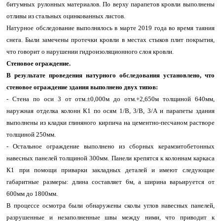
битумных рулонных материалов. По верху парапетов кровли выполнены
отливы из стальных оцинкованных листов.
Натурное обследование выполнялось в марте 2019 года во время таяния
снега. Были замечены протечки кровли в местах стыков плит покрытия,
что говорит о нарушении гидроизоляционного слоя кровли.
Стеновое ограждение.
В результате проведения натурного обследования установлено, что
стеновое ограждение здания выполнено двух типов:
- Стена по оси 3 от отм.±0,000м до отм.+2,650м толщиной 640мм,
наружная отделка колонн К1 по осям 1/В, 3/В, 3/А и парапеты здания
выполнены из кладки глиняного кирпича на цементно-песчаном растворе
толщиной 250мм.
- Остальное ограждение выполнено из сборных керамзитобетонных
навесных панелей толщиной 300мм. Панели крепятся к колоннам каркаса
К1 при помощи приварки закладных деталей и имеют следующие
габаритные размеры: длина составляет 6м, а ширина варьируется от
600мм до 1800мм.
В процессе осмотра были обнаружены сколы углов навесных панелей,
разрушенные и незаполненные швы между ними, что приводит к