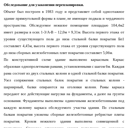
Обследование для узаконения перепланировки.
Объект был построен в 1983 году и представляет собой одноэтажное
здание прямоугольной формы в плане, не имеющее подвала и чердачного
пространства. Обследуемое нежилое помещение площадью 104,4м2
имеет размеры в осях 1-3/А-В – 12,0м × 9,31м. Высота первого этажа от
уровня существующего пола до низа стальной балки покрытия Бп1
составляет 4,45м, высота первого этажа от уровня существующего пола
до низа сборных железобетонных плит покрытия составляет 5,06м.
По конструктивной схеме здание выполнено каркасным. Каркас
образован однопролетными рамами, установленными с шагом 6м. Каждая
рама состоит из двух стальных колонн и одной стальной балки покрытия.
Узел сопряжения стальных балок покрытия и стальных колонн -
шарнирный, балки опираются на оголовки колонн. Рамы каркаса
передают все действующие нагрузки на фундаменты, а далее на грунты
основания. Фундаменты выполнены одиночными железобетонными под
каждую колонну каркаса обследуемого участка здания. По стальным
балкам покрытия уложены сборные железобетонные ребристые плиты
покрытия. Кровля нежилого здания выполнена совмещенной с