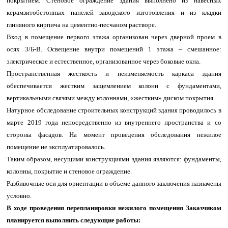
покрытием. Стеновое ограждение здания выполнено из навесных
керамзитобетонных панелей заводского изготовления и из кладки
глиняного кирпича на цементно-песчаном растворе.
Вход в помещение первого этажа организован через дверной проем в
осях 3/Б-В. Освещение внутри помещений 1 этажа – смешанное:
электрическое и естественное, организованное через боковые окна.
Пространственная жесткость и неизменяемость каркаса здания
обеспечивается жестким защемлением колонн с фундаментами,
вертикальными связями между колоннами, «жестким» диском покрытия.
Натурное обследование строительных конструкций здания проводилось в
марте 2019 года непосредственно из внутреннего пространства и со
стороны фасадов. На момент проведения обследования нежилое
помещение не эксплуатировалось.
Таким образом, несущими конструкциями здания являются: фундаменты,
колонны, покрытие и стеновое ограждение.
Разбивочные оси для ориентации в объеме данного заключения назначены
условно.
В ходе проведения перепланировки нежилого помещения Заказчиком
планируется выполнить следующие работы: