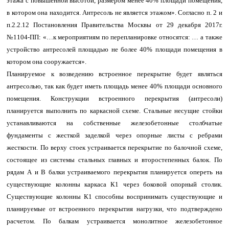
этажа с повышенной высотой, размером менее 40% площади помещения,
в котором она находится. Антресоль не является этажом». Согласно п. 2 и
п.2.2.12 Постановления Правительства Москвы от 29 декабря 2017г.
№1104-ПП: «…к мероприятиям по перепланировке относятся: … а также
устройство антресолей площадью не более 40% площади помещения в
котором она сооружается».
Планируемое к возведению встроенное перекрытие будет являться
антресолью, так как будет иметь площадь менее 40% площади основного
помещения. Конструкции встроенного перекрытия (антресоли)
планируется выполнить по каркасной схеме. Стальные несущие стойки
устанавливаются на собственные железобетонные столбчатые
фундаменты с жесткой заделкой через опорные листы с ребрами
жесткости. По верху стоек устраивается перекрытие по балочной схеме,
состоящее из системы стальных главных и второстепенных балок. По
рядам А и В балки устраиваемого перекрытия планируется опереть на
существующие колонны каркаса К1 через боковой опорный столик.
Существующие колонны К1 способны воспринимать существующие и
планируемые от встроенного перекрытия нагрузки, что подтверждено
расчетом. По балкам устраивается монолитное железобетонное