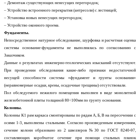
– Демонтаж существующих ненесущих перегородок;
– Устройство встроенного перекрытия (антресоли) с лестницей;
– Установка новых ненесущих перегородок;
– Устройство оконного проема.
Фундаменты.
Непосредственное натурное обследование, шурфовка и расчетная оценка
системы основание-фундаменты не выполнялась по согласованию с
Заказчиком.
Данные о результатах инженерно-геологических изысканий отсутствуют.
При проведении обследования какие-либо признаки недостаточной
несущей способности системы «фундамент и грунты основания»
(неравномерные осадки, крены, осадочные трещины) отсутствовали.
Пол обследуемого нежилого помещения выполнен в виде монолитной
железобетонной плиты толщиной 80÷100мм по грунту основания.
Колонны.
Колонны К1 рам каркаса смонтированы по рядам А, Б, В на пересечении с
осями 1-3, выполнены стальными. Согласно произведенным измерениям,
сечение колонн образовано из 2 швеллеров №30 по ГОСТ 8240-97,
составляющих коробчатое сечение при помощи стальных планок