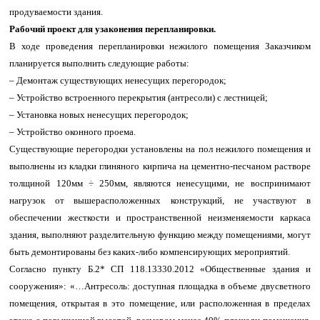
продуваемости здания.
Рабочий проект для узаконения перепланировки.
В ходе проведения перепланировки нежилого помещения Заказчиком
планируется выполнить следующие работы:
– Демонтаж существующих ненесущих перегородок;
– Устройство встроенного перекрытия (антресоли) с лестницей;
– Установка новых ненесущих перегородок;
– Устройство оконного проема.
Существующие перегородки установлены на пол нежилого помещения и
выполнены из кладки глиняного кирпича на цементно-песчаном растворе
толщиной 120мм ÷ 250мм, являются ненесущими, не воспринимают
нагрузок от вышерасположенных конструкций, не участвуют в
обеспечении жесткости и пространственной неизменяемости каркаса
здания, выполняют разделительную функцию между помещениями, могут
быть демонтированы без каких-либо компенсирующих мероприятий.
Согласно пункту Б.2* СП 118.13330.2012 «Общественные здания и
сооружения»: «…Антресоль: доступная площадка в объеме двусветного
помещения, открытая в это помещение, или расположенная в пределах