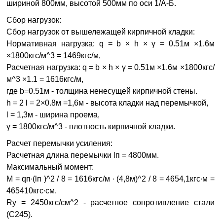
шириной 800мм, высотой 500мм по оси 1/А-Б.
Сбор нагрузок:
Сбор нагрузок от вышележащей кирпичной кладки:
Нормативная нагрузка: q = b × h × γ = 0.51м ×1.6м
×1800кгс/м^3 = 1469кгс/м,
Расчетная нагрузка: q = b × h × γ = 0.51м ×1.6м ×1800кгс/
м^3 ×1.1 = 1616кгс/м,
где b=0.51м - толщина ненесущей кирпичной стены.
h = 2 l = 2×0.8м =1,6м - высота кладки над перемычкой,
l = 1,3м - ширина проема,
γ = 1800кгс/м^3 - плотность кирпичной кладки.
Расчет перемычки усиления:
Расчетная длина перемычки lп = 4800мм.
Максимальный момент:
M = qп∙(lп )^2 / 8 = 1616кгс/м ∙ (4,8м)^2 / 8 = 4654,1кгс∙м =
465410кгс∙см.
Ry = 2450кгс/см^2 - расчетное сопротивление стали
(С245).