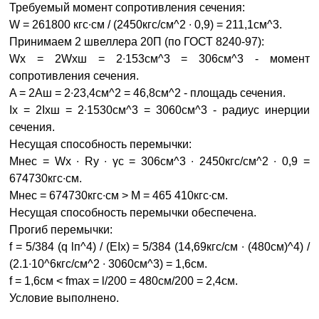
Требуемый момент сопротивления сечения:
W = 261800 кгс∙см / (2450кгс/см^2 ∙ 0,9) = 211,1см^3.
Принимаем 2 швеллера 20П (по ГОСТ 8240-97):
Wx = 2Wxш = 2∙153см^3 = 306см^3 - момент
сопротивления сечения.
A = 2Aш = 2∙23,4см^2 = 46,8см^2 - площадь сечения.
Ix = 2Ixш = 2∙1530см^3 = 3060см^3 - радиус инерции
сечения.
Несущая способность перемычки:
Mнес = Wx ∙ Ry ∙ γc = 306см^3 ∙ 2450кгс/см^2 ∙ 0,9 =
674730кгс∙см.
Mнес = 674730кгс∙см > M = 465 410кгс∙см.
Несущая способность перемычки обеспечена.
Прогиб перемычки:
f = 5/384 (q lп^4) / (EIx) = 5/384 (14,69кгс/см ∙ (480см)^4) /
(2.1∙10^6кгс/см^2 ∙ 3060см^3) = 1,6см.
f = 1,6см < fmax = l/200 = 480см/200 = 2,4см.
Условие выполнено.