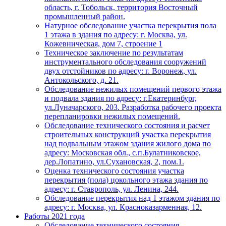
область, г. Тобольск, территория Восточный
промышленный район.
Натурное обследование участка перекрытия пола
1 этажа в здания по адресу: г. Москва, ул.
Кожевническая, дом 7, строение 1
Техническое заключение по результатам
инструментального обследования сооружений
двух отстойников по адресу: г. Воронеж, ул.
Антокольского, д. 21.
Обследование нежилых помещений первого этажа
и подвала здания по адресу: г.Екатеринбург,
ул.Луначарского, 203. Разработка рабочего проекта
перепланировки нежилых помещений.
Обследование технического состояния и расчет
строительных конструкций участка перекрытия
над подвальным этажом здания жилого дома по
адресу: Московская обл., с.п.Булатниковское,
дер.Лопатино, ул.Сухановская, 2, пом.1.
Оценка технического состояния участка
перекрытия (пола) цокольного этажа здания по
адресу: г. Ставрополь, ул. Ленина, 244.
Обследование перекрытия над 1 этажом здания по
адресу: г. Москва, ул. Красноказарменная, 12.
Работы 2021 года
Обследование технического состояния