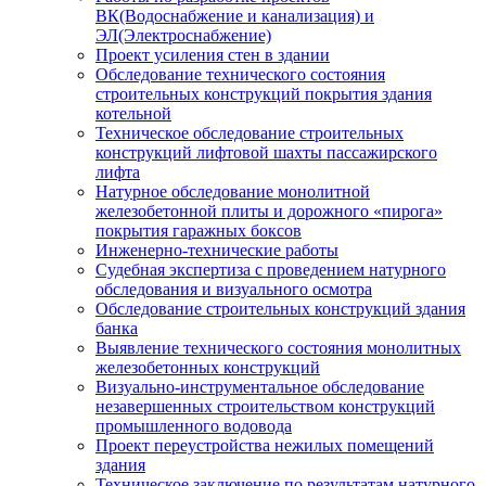
ВК(Водоснабжение и канализация) и
ЭЛ(Электроснабжение)
Проект усиления стен в здании
Обследование технического состояния
строительных конструкций покрытия здания
котельной
Техническое обследование строительных
конструкций лифтовой шахты пассажирского
лифта
Натурное обследование монолитной
железобетонной плиты и дорожного «пирога»
покрытия гаражных боксов
Инженерно-технические работы
Судебная экспертиза с проведением натурного
обследования и визуального осмотра
Обследование строительных конструкций здания
банка
Выявление технического состояния монолитных
железобетонных конструкций
Визуально-инструментальное обследование
незавершенных строительством конструкций
промышленного водовода
Проект переустройства нежилых помещений
здания
Техническое заключение по результатам натурного