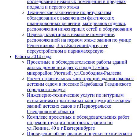
обследования нежилых помещений в пределах
подвала и первого этажа
Техническое заключение по результатам
обследования с выявлением фактических
планировочных решений, материалов отделки,
расположения инженерных сетей и оборудования
Перевод квартиры в нежилое помещение,
расположенной на первом этаже здания по улице
Решетникова, 3 в г.Екатеринбурге, с ее
переустройством в парикмахерскую
Работы 2014 года
Проектные и обследовательские работы зданий
жилых домов по адресу: город Тамбов,
микрорайон Уютный, ул.Свободная-Рылеева
Расчет строительных конструкций здания школы с
детским садом в поселке Карабашка Тавдинского
городского округа
Инженерно-технические услуги по натурным
испытаниям строительных конструкций четырех
зданий детских садов в г.Первоуральске
Свердловской области
Комплекс проектных и обследовательских работ
по реконструкции пристроя к зданию по
ул.Ленина, 40 в г.Екатеринбурге
Проведение обследования и оценки технического