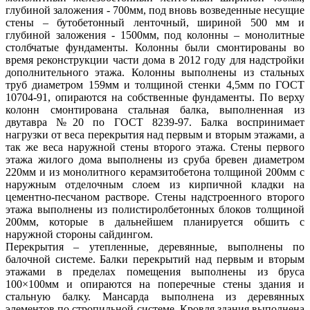
глубиной заложения - 700мм, под вновь возведенные несущие
стены – бутобетонный ленточный, шириной 500 мм и
глубиной заложения - 1500мм, под колонны – монолитные
столбчатые фундаменты. Колонны были смонтированы во
время реконструкции части дома в 2012 году для надстройки
дополнительного этажа. Колонны выполнены из стальных
труб диаметром 159мм и толщиной стенки 4,5мм по ГОСТ
10704-91, опираются на собственные фундаменты. По верху
колонн смонтирована стальная балка, выполненная из
двутавра №20 по ГОСТ 8239-97. Балка воспринимает
нагрузки от веса перекрытия над первым и вторым этажами, а
так же веса наружной стены второго этажа. Стены первого
этажа жилого дома выполнены из сруба бревен диаметром
220мм и из монолитного керамзитобетона толщиной 200мм с
наружным отделочным слоем из кирпичной кладки на
цементно-песчаном растворе. Стены надстроенного второго
этажа выполнены из полистиролбетонных блоков толщиной
200мм, которые в дальнейшем планируется обшить с
наружной стороны сайдингом.
Перекрытия – утепленные, деревянные, выполнены по
балочной системе. Балки перекрытий над первым и вторым
этажами в пределах помещения выполнены из бруса
100×100мм и опираются на поперечные стены здания и
стальную балку. Мансарда выполнена из деревянных
элементов по стропильной системе. Кровля здания выполнена