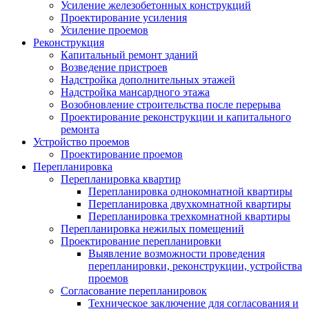
Усиление железобетонных конструкций
Проектирование усиления
Усиление проемов
Реконструкция
Капитальный ремонт зданий
Возведение пристроев
Надстройка дополнительных этажей
Надстройка мансардного этажа
Возобновление строительства после перерыва
Проектирование реконструкции и капитального
ремонта
Устройство проемов
Проектирование проемов
Перепланировка
Перепланировка квартир
Перепланировка однокомнатной квартиры
Перепланировка двухкомнатной квартиры
Перепланировка трехкомнатной квартиры
Перепланировка нежилых помещений
Проектирование перепланировки
Выявление возможности проведения
перепланировки, реконструкции, устройства
проемов
Согласование перепланировок
Техническое заключение для согласования и