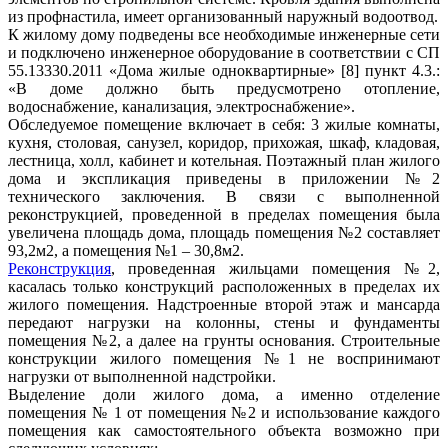
из профнастила, имеет организованный наружный водоотвод.
К жилому дому подведены все необходимые инженерные сети
и подключено инженерное оборудование в соответствии с СП
55.13330.2011 «Дома жилые одноквартирные» [8] пункт 4.3.:
«В доме должно быть предусмотрено отопление,
водоснабжение, канализация, электроснабжение».
Обследуемое помещение включает в себя: 3 жилые комнаты,
кухня, столовая, санузел, коридор, прихожая, шкаф, кладовая,
лестница, холл, кабинет и котельная. Поэтажный план жилого
дома и экспликация приведены в приложении №2
технического заключения. В связи с выполненной
реконструкцией, проведенной в пределах помещения была
увеличена площадь дома, площадь помещения №2 составляет
93,2м2, а помещения №1 – 30,8м2.
Реконструкция
, проведенная жильцами помещения №2,
касалась только конструкций расположенных в пределах их
жилого помещения. Надстроенные второй этаж и мансарда
передают нагрузки на колонны, стены и фундаменты
помещения №2, а далее на грунты основания. Строительные
конструкции жилого помещения №1 не воспринимают
нагрузки от выполненной надстройки.
Выделение доли жилого дома, а именно отделение
помещения № 1 от помещения №2 и использование каждого
помещения как самостоятельного объекта возможно при