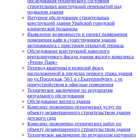
обследования технического состояния
строительных конструкций перекрытий над
подвалом здания
Натурное обследование строительных
конструкций здания Урайской городской
клинической больницы
Выявление возможности и проект размещения
помещения кафе в существующем здании
автопаркинга с пристроем открытой террасы
Обследование конструкций навесного
вентилируемого фасада здания жилого комплекса
«Репин Парк»
Перевод квартиры в нежилой фонд,
расположенной в пределах первого этажа здания
по ул.Посадская, 56/1 в г.Екатеринбурге, с ее
переустройством в офисные помещения
Техническое заключение по результатам
визуального обследования
Обследование жилого здания
Комплекс инженерно-технических услуг по
объекту незавершенного строительством здания
детского сада
Комплекс инженерно-технических работ по
объекту незавершенного строительством здания
Техническое заключение по результатам натурного