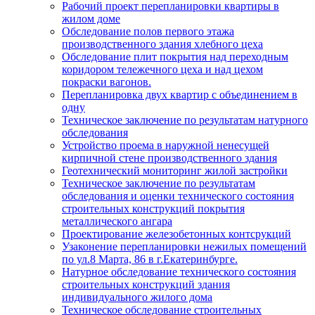
Рабочий проект перепланировки квартиры в
жилом доме
Обследование полов первого этажа
производственного здания хлебного цеха
Обследование плит покрытия над переходным
коридором тележечного цеха и над цехом
покраски вагонов.
Перепланировка двух квартир с объединением в
одну
Техническое заключение по результатам натурного
обследования
Устройство проема в наружной ненесущей
кирпичной стене производственного здания
Геотехнический мониторинг жилой застройки
Техническое заключение по результатам
обследования и оценки технического состояния
строительных конструкций покрытия
металлического ангара
Проектирование железобетонных контсрукций
Узаконение перепланировки нежилых помещений
по ул.8 Марта, 86 в г.Екатеринбурге.
Натурное обследование технического состояния
строительных конструкций здания
индивидуального жилого дома
Техническое обследование строительных