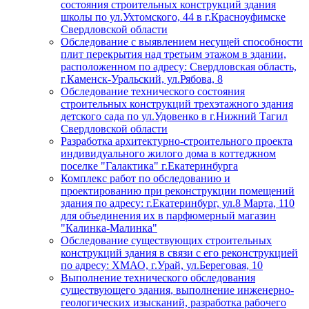
состояния строительных конструкций здания
школы по ул.Ухтомского, 44 в г.Красноуфимске
Свердловской области
Обследование с выявлением несущей способности
плит перекрытия над третьим этажом в здании,
расположенном по адресу: Свердловская область,
г.Каменск-Уральский, ул.Рябова, 8
Обследование технического состояния
строительных конструкций трехэтажного здания
детского сада по ул.Удовенко в г.Нижний Тагил
Свердловской области
Разработка архитектурно-строительного проекта
индивидуального жилого дома в коттеджном
поселке "Галактика" г.Екатеринбурга
Комплекс работ по обследованию и
проектированию при реконструкции помещений
здания по адресу: г.Екатеринбург, ул.8 Марта, 110
для объединения их в парфюмерный магазин
"Калинка-Малинка"
Обследование существующих строительных
конструкций здания в связи с его реконструкцией
по адресу: ХМАО, г.Урай, ул.Береговая, 10
Выполнение технического обследования
существующего здания, выполнение инженерно-
геологических изысканий, разработка рабочего