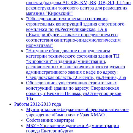
проекта (разделы АР, КЖ, КМ, ВК, ОВ, ЭЛ, ГП) по
реконструкции торгового центра для размещения
магазина "Кировский"
"Обследование технического состояния
строительных конструкций здания спортивного
комплекса по ул.Республиканская, 1А в
г.Екатеринбурге, а также с определением его
соответствия санитарно-эпидемиологическим
нормативам"
"Натурное обследование с определением
категории технического состояния здания ТЦ
"Кировский" и здания администрации,
расположенных в зоне влияния проектируемого
административного здания с кафе по адресу:
Свердловская область, г.Сысерть, ул.Ленина, 35а
Обследование существующих строительных
конструкций здания по адресу: Свердловская
область, г.Верхняя Пышма, ул.Огнеупорщиков,
10а.
Работы 2012-2013 года
Муниципальное бюджетное общеобразовательное
учреждение «Гимназия» г.Урая ХМАО
Собственник квартиры
МБУ «Управление зданиями Администрации
города Екатеринбурга»