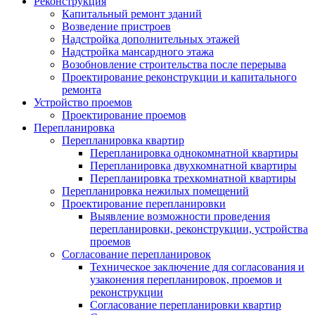
Реконструкция
Капитальный ремонт зданий
Возведение пристроев
Надстройка дополнительных этажей
Надстройка мансардного этажа
Возобновление строительства после перерыва
Проектирование реконструкции и капитального
ремонта
Устройство проемов
Проектирование проемов
Перепланировка
Перепланировка квартир
Перепланировка однокомнатной квартиры
Перепланировка двухкомнатной квартиры
Перепланировка трехкомнатной квартиры
Перепланировка нежилых помещений
Проектирование перепланировки
Выявление возможности проведения
перепланировки, реконструкции, устройства
проемов
Согласование перепланировок
Техническое заключение для согласования и
узаконения перепланировок, проемов и
реконструкции
Согласование перепланировки квартир