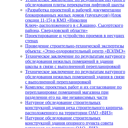
обследования плиты перекрытия лифтовой шахты
«Разработка проектной и рабочей документации
блокированных жилых домов (таунхаусов) (блок
секции 11-15) в КМЗ «Николин
Ключ»,расположенного в с.Кашино, Сысертского
района, Свердловской области»
Проектирование и устройство проемов в несущих
стенах
Проведение строительно-технической экспертизы
объекта: «Этно-оздоровительный центр «ВЭЛМЭ»
Техническое заключение по результатам натурного
обследования нежилых помещений в здании
школы в связи с выполненной перепланировкой
Техническое заключение по результатам натурного
обследования нежилых помещений здания в связи
с выполненной перепланировкой
Комплекс проектных работ и их согласование по
перепланировке помещений магазина при
разделении его на две независимых части
Натурное обследование строительных
конструкций здания цеха строительного кирпича,
расположенного на территории ОАО «ВИЗ»
Натурное обследование строительных
конструкций здания опорного пункта совета