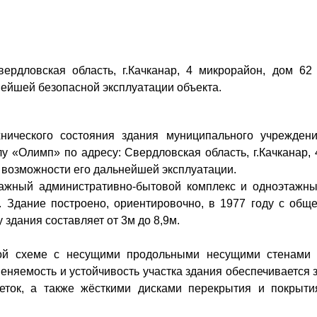
дловская область, г.Качканар, 4 микрорайон, дом 62
нейшей безопасной эксплуатации объекта.
нического состояния здания муниципального учрежден
 «Олимп» по адресу: Свердловская область, г.Качканар, 
е возможности его дальнейшей эксплуатации.
тажный административно-бытовой комплекс и одноэтажн
Здание построено, ориентировочно, в 1977 году с общ
здания составляет от 3м до 8,9м.
ной схеме с несущими продольными несущими стенами
няемость и устойчивость участка здания обеспечивается 
еток, а также жёсткими дисками перекрытия и покрыти