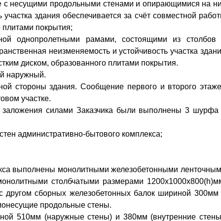
ме с несущими продольными стенами и опирающимися на н
 участка здания обеспечивается за счёт совместной рабо
о плитами покрытия;
ной однопролетными рамами, состоящими из столбов
ранственная неизменяемость и устойчивость участка здан
ёстким диском, образованного плитами покрытия.
ый наружный.
ной стороны здания. Сообщение первого и второго этаж
овом участке.
х заложения силами Заказчика были выполнены 3 шурфа
стен административно-бытового комплекса;
екса выполнены монолитными железобетонными ленточны
монолитными столбчатыми размерами 1200х1000х800(h)м
 с другом сборных железобетонных балок шириной 300мм
монесущие продольные стены.
ной 510мм (наружные стены) и 380мм (внутренние стены