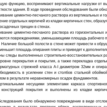
ую функцию, воспринимают вертикальные нагрузки от вы
ткости здания. В ходе проведения обследования были об
ивание цементно-песчаного раствора из вертикальных и го
ние отдельных кирпичей из кладки кирпичных стен, образуя
 осадочных трещин в стенах.
вание цементно-песчаного раствора из горизонтальных и
яются повреждениями, уменьшающими площадь рабочего по
 Наличие большой полости в стене может привести к обр
 уменьшит площадь опирания плиты и приведет к дополнител
ы следы выполненных строительно-восстановительных раб
уровне перекрытия и покрытия, а также перекладка отде
рматурных стрежней класса A-I диаметром 32мм и опираю
бходимость в усилении стен и столбов стальной обоймой
елом в результате неравномерных осадок фундаментов.
ртикальными несущими элементами каркаса спортивног
конструкций покрытия и выполнены из кладки кирпич
бследования было обнаружено повреждение в виде отслое
зникло в результате протечек вблизь расположенных с