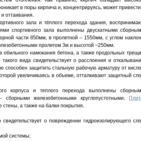
оникает в поры кирпича и, концентрируясь, может привести
 и оттаивания.
ртивного зала и тёплого перехода здания, воспринима
иями спортивного зала выполнены двускатными сборны
рной части 850мм, в пролетной – 1550мм, с углом накло
елезобетонными пролетом 3м и высотой ~250мм.
 обильного намокания бетона, а также продольных трещ
 такого вида свидетельствует о расслоения и откалыван
не способен защитить стальную рабочую арматуру от кисл
которой увеличиваясь в объеме, отталкивают защитный сл
ого корпуса и теплого перехода выполнены сборны
 – сборными железобетонными круглопустотными.
Пли
стены, а также на балки покрытия.
то свидетельствует о повреждении гидроизолирующего сл
мой системы;