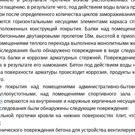
глащению, в результате чего, под действием воды влага пр
ри после определенного количества циклов замораживания
ются горизонтальными несущими элементами каркаса спо
сположенных конструкций покрытия. Балки над помещен
бетонными двутавровыми пролетом 18м, высотой в приопо
 помещениями теплого перехода выполнена монолитными ж
бследования было обнаружено повреждение в виде следов
ета балки и коррозии арматурных стержней. Повреждение
а в результате его намокания. Бетон под действием воды 
 на поверхности арматуры происходит коррозия, продукты 
о.
и покрытия над помещениями административно-бытов
углопустотными, над помещениями спортивного зала
ия
опираются на внутренние и наружные кирпичные несущие 
бследования были обнаружены следующие повреждения:
ильной протечки кровли на нижних поверхностях плит, ч
;
анического повреждения бетона для устройства вентилируе