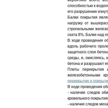
способностью к водопо
его разрушению изнут
Балки покрытия явля
нагрузку от вышера
стропильными железо
ската 8%. Балки над
В ходе проведения о
вдоль рабочего прол
защитного слоя бетон
среды, и, окисляясь,
бетона и разрушают ег
Плиты перекрытия 
железобетонными кр
перекрытия и покрыт
В ходе проведения о
- наличие следов об
кровельного покрытия
- наличие следов мех