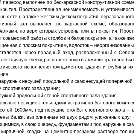
й переход выполнен по бескаркасной конструктивной схе
крытия. Пространственная неизменяемость и устойчивость
ных стен, а также жёстким диском покрытия, образованног
тивный зал выполнен по каркасной схеме, образован
алками, по верх которых устроены плиты покрытия. Прост
ет совместной работы столбов и балок покрытия, а также ж
ещенная с плоским покрытием, водосток – неорганизованн
ствляется через парадный вход, расположенный с Север
 лестничную клетку, расположенную в административно-быт
тического исполнения фундаментов здания и глубины и
ния:
 наружных несущей продольной и самонесущей поперечной 
 спортивного зала здания;
ружной продольной стеной спортивного зала здания.
ольные несущие стены административно-бытового компл
отой 1600мм, под несущие столбы спортивного зала – 
оены балки, выполненные из двух рядом уложенных друг
ющимися, в свою очередь, фундаментами под наружные са
кирпичной кладки на цементно-песчаном растворе толщи