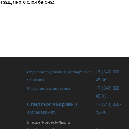
и защитного слоя бетона;
Отдел обследования, экспертизы и
+7 (343) 328-
усиления:
45-06
Отдел проектирования:
+7 (343) 328-
45-03
Отдел перепланировки и
+7 (343) 328-
согласования:
45-06
expert-proect@list.ru