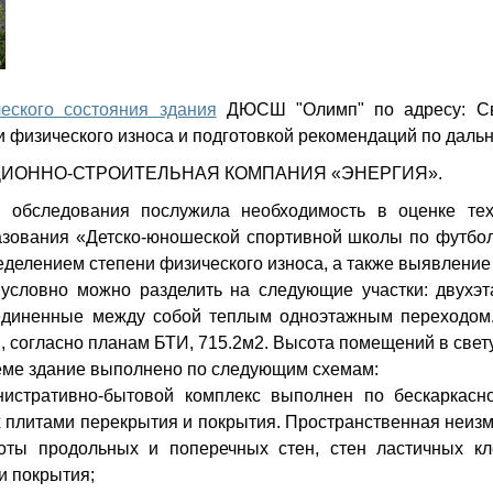
еского состояния здания
ДЮСШ "Олимп" по адресу: Свер
 физического износа и подготовкой рекомендаций по даль
ТИЦИОННО-СТРОИТЕЛЬНАЯ КОМПАНИЯ «ЭНЕРГИЯ».
 обследования послужила необходимость в оценке тех
зования «Детско-юношеской спортивной школы по футболу
ределением степени физического износа, а также выявлени
условно можно разделить на следующие участки: двухэ
единенные между собой теплым одноэтажным переходом. 
согласно планам БТИ, 715.2м2. Высота помещений в свету 
еме здание выполнено по следующим схемам:
нистративно-бытовой комплекс выполнен по бескаркас
плитами перекрытия и покрытия. Пространственная неизме
оты продольных и поперечных стен, стен ластичных кл
и покрытия;