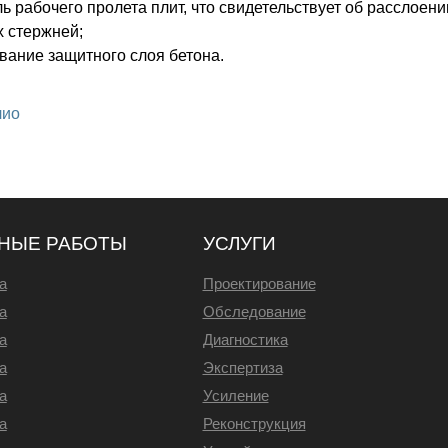
ь рабочего пролета плит, что свидетельствует об расслоени
х стержней;
вание защитного слоя бетона.
лио
НЫЕ РАБОТЫ
УСЛУГИ
а
Проектирование
а
Обследование
а
Диагностика
а
Экспертиза
а
Усиление
а
Реконструкция