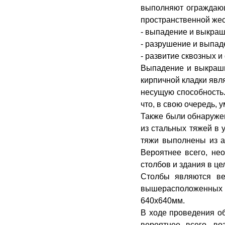
выполняют ограждающ
пространственной жес
- выпадение и выкраш
- разрушение и выпаде
- развитие сквозных и
Выпадение и выкраши
кирпичной кладки явл
несущую способность.
что, в свою очередь,
Также были обнаружен
из стальных тяжей в 
тяжи выполнены из а
Вероятнее всего, нео
столбов и здания в ц
Столбы являются ве
вышерасположенных 
640х640мм.
В ходе проведения о
вероятнее всего, во