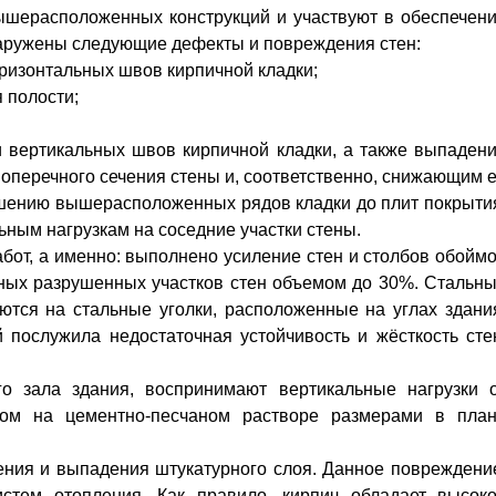
шерасположенных конструкций и участвуют в обеспечен
наружены следующие дефекты и повреждения стен:
ризонтальных швов кирпичной кладки;
 полости;
 вертикальных швов кирпичной кладки, а также выпаден
перечного сечения стены и, соответственно, снижающим 
ушению вышерасположенных рядов кладки до плит покрыти
ьным нагрузкам на соседние участки стены.
от, а именно: выполнено усиление стен и столбов обойм
льных разрушенных участков стен объемом до 30%. Стальн
тся на стальные уголки, расположенные на углах здани
 послужила недостаточная устойчивость и жёсткость сте
о зала здания, воспринимают вертикальные нагрузки 
ом на цементно-песчаном растворе размерами в пла
ния и выпадения штукатурного слоя. Данное повреждени
истем отопления. Как правило, кирпич обладает высок