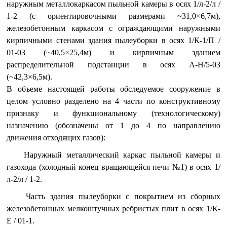
наружным металлокаркасом пыльной камеры в осях 1/л-2/л /
1-2 (с ориентировочными размерами ~31,0×6,7м),
железобетонным каркасом с ограждающими наружными
кирпичными стенами здания пылеуборки в осях 1/К-1/П /
01-03 (~40,5×25,4м) и кирпичным зданием
распределительной подстанции в осях А-Н/5-03
(~42,3×6,5м).
В объеме настоящей работы обследуемое сооружение в
целом условно разделено на 4 части по конструктивному
признаку и функциональному (технологическому)
назначению (обозначены от 1 до 4 по направлению
движения отходящих газов):
Наружный металлический каркас пыльной камеры и
газохода (холодный конец вращающейся печи №1) в осях 1/
л-2/л / 1-2.
Часть здания пылеуборки с покрытием из сборных
железобетонных мелкоштучных ребристых плит в осях 1/К-
Е / 01-1.