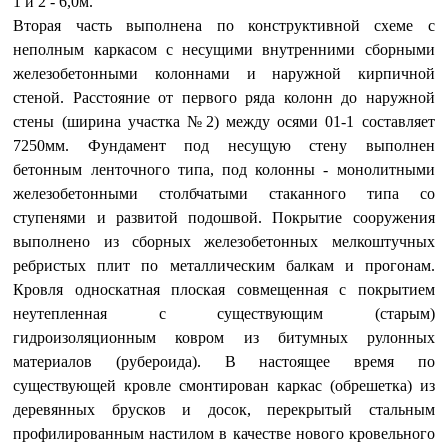
1 и 2 - 6,0м.
Вторая часть выполнена по конструктивной схеме с
неполным каркасом с несущими внутренними сборными
железобетонными колоннами и наружной кирпичной
стеной. Расстояние от первого ряда колонн до наружной
стены (ширина участка №2) между осями 01-1 составляет
7250мм. Фундамент под несущую стену выполнен
бетонным ленточного типа, под колонны - монолитными
железобетонными столбчатыми стаканного типа со
ступенями и развитой подошвой. Покрытие сооружения
выполнено из сборных железобетонных мелкоштучных
ребристых плит по металлическим балкам и прогонам.
Кровля односкатная плоская совмещенная с покрытием
неутепленная с существующим (старым)
гидроизоляционным ковром из битумных рулонных
материалов (рубероида). В настоящее время по
существующей кровле смонтирован каркас (обрешетка) из
деревянных брусков и досок, перекрытый стальным
профилированным настилом в качестве нового кровельного