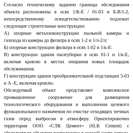
Согласно техническому заданию границы обследования
объекта расположены в осях 1/К-Е / 01-03 и Б-В/1-2,
непосредственному освидетельствованию подлежат
следующие строительные конструкции:
А) опорные металлоконструкции пыльной камеры и
газохода из камеры до фильтра в осях 1-2 и 1/л-2/л;
Б) опорные конструкции фильтра в осях 1-02 и 1/к-Е:
В) конструкции здания пылеуборки в осях 01-1 и 1/к-Е,
включая кровлю в местах опирания новых площадок
обслуживания;
Г) конструкции здания преобразовательной подстанции 5-03
и А -Е, включая кровлю.
Обследуемый объект представляет комплексное
промышленное сооружение для размещения
технологического оборудования и выполнения целевого
функционального назначения по очистке отходящих печных
газов перед выбросом в атмосферу. Ориентировочно
территория ООО «СЛК Цемент» (SLK Cement) с
обследуемым объектом расположена в южной части города.