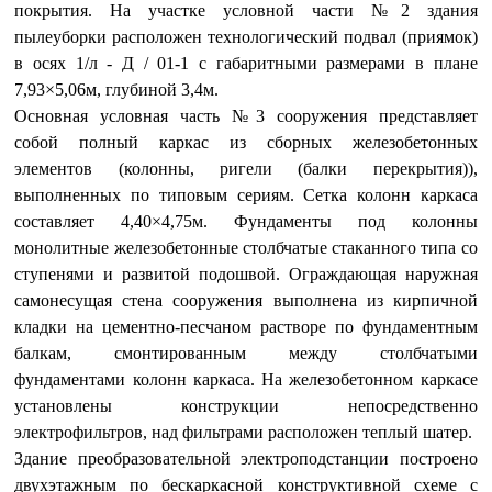
покрытия. На участке условной части №2 здания
пылеуборки расположен технологический подвал (приямок)
в осях 1/л - Д / 01-1 с габаритными размерами в плане
7,93×5,06м, глубиной 3,4м.
Основная условная часть №3 сооружения представляет
собой полный каркас из сборных железобетонных
элементов (колонны, ригели (балки перекрытия)),
выполненных по типовым сериям. Сетка колонн каркаса
составляет 4,40×4,75м. Фундаменты под колонны
монолитные железобетонные столбчатые стаканного типа со
ступенями и развитой подошвой. Ограждающая наружная
самонесущая стена сооружения выполнена из кирпичной
кладки на цементно-песчаном растворе по фундаментным
балкам, смонтированным между столбчатыми
фундаментами колонн каркаса. На железобетонном каркасе
установлены конструкции непосредственно
электрофильтров, над фильтрами расположен теплый шатер.
Здание преобразовательной электроподстанции построено
двухэтажным по бескаркасной конструктивной схеме с