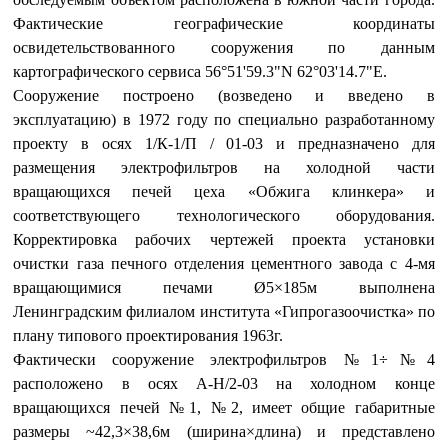
Фактические географические координаты
освидетельствованного сооружения по данным
картографического сервиса 56°51'59.3"N 62°03'14.7"E.
Сооружение построено (возведено и введено в
эксплуатацию) в 1972 году по специально разработанному
проекту в осях 1/К-1/П / 01-03 и предназначено для
размещения электрофильтров на холодной части
вращающихся печей цеха «Обжига клинкера» и
соответствующего технологического оборудования.
Корректировка рабочих чертежей проекта установки
очистки газа печного отделения цементного завода с 4-мя
вращающимися печами Ø5×185м выполнена
Ленинградским филиалом института «Гипрогазоочистка» по
плану типового проектирования 1963г.
Фактически сооружение электрофильтров №1÷№4
расположено в осях А-Н/2-03 на холодном конце
вращающихся печей №1, №2, имеет общие габаритные
размеры ~42,3×38,6м (ширина×длина) и представлено