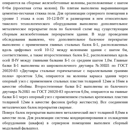
опираются на сборные железобетонные колонны, расположенные с шагом
6×6м (проектная сетка колонн). По плитам выполнена выравнивающая
цементно-песчаная стяжка пола. Для организации серверного помещения в
уровне 1 этажа в осях 10-12/II-IV и размещения в нем относительно
тяжелого технологического оборудования выполнено дополнительное
металлическое перекрытие пола по балочной схеме над существующим
сборным железобетонным перекрытием здания. В ходе проведения
обследования выявлено, что дополнительное балочное перекрытие
выполнено с применением главных стальных балок Б-1, расположенных
вдоль цифровых осей 10-12 между колоннами здания с шагом 6м,
соответственно, а также второстепенных балок Б-2, расположенных вдоль
осей II-IV между главными балками Б-1 со средним шагом 1,0м. Главные
балки Б-1 выполнены из широкополочного двутавра №30Ш1 по ГОСТ
26020-83 «Двутавры стальные горячекатаные с параллельными гранями
полок» пролетом 5,6м, опираются на колонны каркаса здания через
опорный узел с применением стальных пластин толщиной 12мм и 16мм в
качестве обоймы. Второстепенные балки Б-2 выполнены из балочного
двутавра №20Б1 по ГОСТ 26020-83 пролетом 6,0м, опираются на главные
балки Б-1 через опорный узел с применением стальных крепежных пластин
толщиной 12мм в качестве фасонок (ребер жесткости). Все соединения
металлических балок перекрытия сварные.
Поверх балок перекрытия выполнен металлический лист толщиной 8,0мм в
качестве пола. Для реализации системы кондиционирования и охлаждения
оборудования (шкафов) в серверном помещении выполнен сборный
модульный фальшпол.