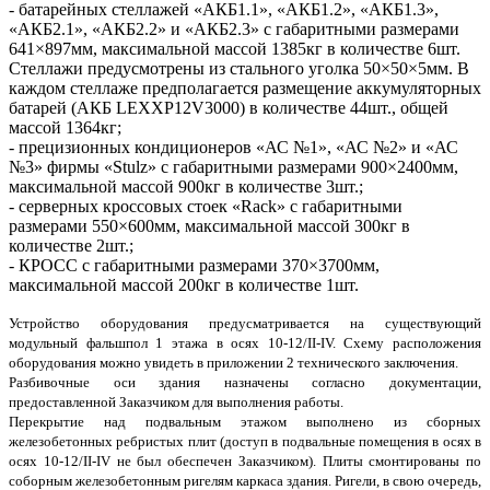
- батарейных стеллажей «АКБ1.1», «АКБ1.2», «АКБ1.3»,
«АКБ2.1», «АКБ2.2» и «АКБ2.3» с габаритными размерами
641×897мм, максимальной массой 1385кг в количестве 6шт.
Стеллажи предусмотрены из стального уголка 50×50×5мм. В
каждом стеллаже предполагается размещение аккумуляторных
батарей (АКБ LEXXP12V3000) в количестве 44шт., общей
массой 1364кг;
- прецизионных кондиционеров «АС №1», «АС №2» и «АС
№3» фирмы «Stulz» с габаритными размерами 900×2400мм,
максимальной массой 900кг в количестве 3шт.;
- серверных кроссовых стоек «Rack» с габаритными
размерами 550×600мм, максимальной массой 300кг в
количестве 2шт.;
- КРОСС с габаритными размерами 370×3700мм,
максимальной массой 200кг в количестве 1шт.
Устройство оборудования предусматривается на существующий
модульный фальшпол 1 этажа в осях 10-12/II-IV. Схему расположения
оборудования можно увидеть в приложении 2 технического заключения.
Разбивочные оси здания назначены согласно документации,
предоставленной Заказчиком для выполнения работы.
Перекрытие над подвальным этажом выполнено из сборных
железобетонных ребристых плит (доступ в подвальные помещения в осях в
осях 10-12/II-IV не был обеспечен Заказчиком). Плиты смонтированы по
соборным железобетонным ригелям каркаса здания. Ригели, в свою очередь,