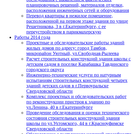
планировочных решений, материалов отделки,
расположения инженерных сетей и оборудования
Перевод квартиры в нежилое помещение,
расположенной на первом этаже здания по улице
Решетникова, 3 в г.Екатеринбурге, с ее
переустройством в парикмахерскую
Работы 2014 года
Проектные и обследовательские работы зданий
жилых домов по адресу: город Тамбов,
микрорайон Уютный, ул.Свободная-Рылеева
Расчет строительных конструкций здания школы с
детским садом в поселке Карабашка Тавдинского
городского округа
Инженерно-технические услуги по натурным
испытаниям строительных конструкций четырех
зданий детских садов в г.Первоуральске
Свердловской области
Комплекс проектных и обследовательских работ
по реконструкции пристроя к зданию по
ул.Ленина, 40 в г.Екатеринбурге
Проведение обследования и оценки технического
состояния строительных конструкций здания
школы по ул.Ухтомского, 44 в г.Красноуфимске
Свердловской области