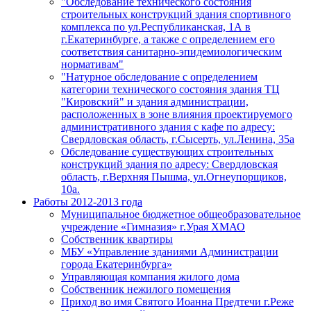
"Обследование технического состояния
строительных конструкций здания спортивного
комплекса по ул.Республиканская, 1А в
г.Екатеринбурге, а также с определением его
соответствия санитарно-эпидемиологическим
нормативам"
"Натурное обследование с определением
категории технического состояния здания ТЦ
"Кировский" и здания администрации,
расположенных в зоне влияния проектируемого
административного здания с кафе по адресу:
Свердловская область, г.Сысерть, ул.Ленина, 35а
Обследование существующих строительных
конструкций здания по адресу: Свердловская
область, г.Верхняя Пышма, ул.Огнеупорщиков,
10а.
Работы 2012-2013 года
Муниципальное бюджетное общеобразовательное
учреждение «Гимназия» г.Урая ХМАО
Собственник квартиры
МБУ «Управление зданиями Администрации
города Екатеринбурга»
Управляющая компания жилого дома
Собственник нежилого помещения
Приход во имя Святого Иоанна Предтечи г.Реже