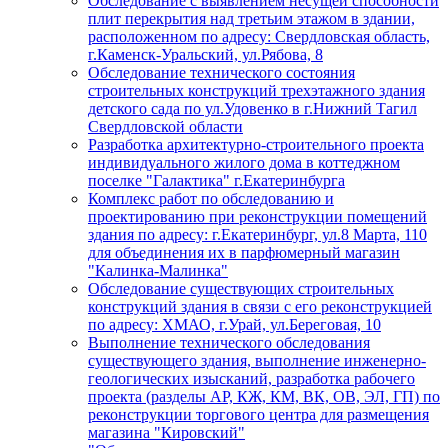
Обследование с выявлением несущей способности
плит перекрытия над третьим этажом в здании,
расположенном по адресу: Свердловская область,
г.Каменск-Уральский, ул.Рябова, 8
Обследование технического состояния
строительных конструкций трехэтажного здания
детского сада по ул.Удовенко в г.Нижний Тагил
Свердловской области
Разработка архитектурно-строительного проекта
индивидуального жилого дома в коттеджном
поселке "Галактика" г.Екатеринбурга
Комплекс работ по обследованию и
проектированию при реконструкции помещений
здания по адресу: г.Екатеринбург, ул.8 Марта, 110
для объединения их в парфюмерный магазин
"Калинка-Малинка"
Обследование существующих строительных
конструкций здания в связи с его реконструкцией
по адресу: ХМАО, г.Урай, ул.Береговая, 10
Выполнение технического обследования
существующего здания, выполнение инженерно-
геологических изысканий, разработка рабочего
проекта (разделы АР, КЖ, КМ, ВК, ОВ, ЭЛ, ГП) по
реконструкции торгового центра для размещения
магазина "Кировский"