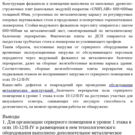
Конструкция фальшпола в помещении выполнена из напольных древесно-
стружечных плит (напольных модулей) покрытия «UNIFLAIR» 600×600мм
толщиной 40мм, устроенных по металлическому каркасу из регулируемых
опорных вертикальных стоек и продольных и поперечных горизонтальных
лонжеронов. Стойки модульного фальшпола через пяту опираются с шагом
600×600мм на металлический лист, смонтированный по металлическому
балочному перекрытию. Фактически плиты из ДСП опираются на
пьедесталы трубчатых стоек и лонжероны из усиливающего профиля.
Таким образом, постоянные нагрузки от серверного оборудования и
временные эксплуатационные нагрузки от обслуживающего персонала
передаются через модульный фальшпол на металлическое балочное
перекрытие, далее на сборные железобетонные колонны каркаса здания.
Соответственно, сборные железобетонные плиты перекрытия над
подвальным этажом не воспринимают нагрузки от серверного помещения в
осях 10-12/II-IV.
Каких-либо дефектов и повреждений при проведении
обследования
металлических конструкций
балочного перекрытия пола серверного
помещения в уровне 1 этажа в осях 10-12/II-IV на доступных участках для
визуального осмотра, снижающих его несущую способность и
долговечность, на момент проведения работы не обнаружено.
Выводы
1. Для организации серверного помещения в уровне 1 этажа в
осях 10-12/II-IV и размещения в нем технологического
оборудования выполнено дополнительное металлическое