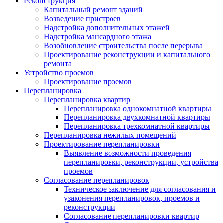
Реконструкция
Капитальный ремонт зданий
Возведение пристроев
Надстройка дополнительных этажей
Надстройка мансардного этажа
Возобновление строительства после перерыва
Проектирование реконструкции и капитального
ремонта
Устройство проемов
Проектирование проемов
Перепланировка
Перепланировка квартир
Перепланировка однокомнатной квартиры
Перепланировка двухкомнатной квартиры
Перепланировка трехкомнатной квартиры
Перепланировка нежилых помещений
Проектирование перепланировки
Выявление возможности проведения
перепланировки, реконструкции, устройства
проемов
Согласование перепланировок
Техническое заключение для согласования и
узаконения перепланировок, проемов и
реконструкции
Согласование перепланировки квартир