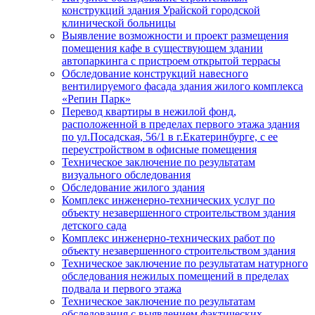
конструкций здания Урайской городской
клинической больницы
Выявление возможности и проект размещения
помещения кафе в существующем здании
автопаркинга с пристроем открытой террасы
Обследование конструкций навесного
вентилируемого фасада здания жилого комплекса
«Репин Парк»
Перевод квартиры в нежилой фонд,
расположенной в пределах первого этажа здания
по ул.Посадская, 56/1 в г.Екатеринбурге, с ее
переустройством в офисные помещения
Техническое заключение по результатам
визуального обследования
Обследование жилого здания
Комплекс инженерно-технических услуг по
объекту незавершенного строительством здания
детского сада
Комплекс инженерно-технических работ по
объекту незавершенного строительством здания
Техническое заключение по результатам натурного
обследования нежилых помещений в пределах
подвала и первого этажа
Техническое заключение по результатам
обследования с выявлением фактических