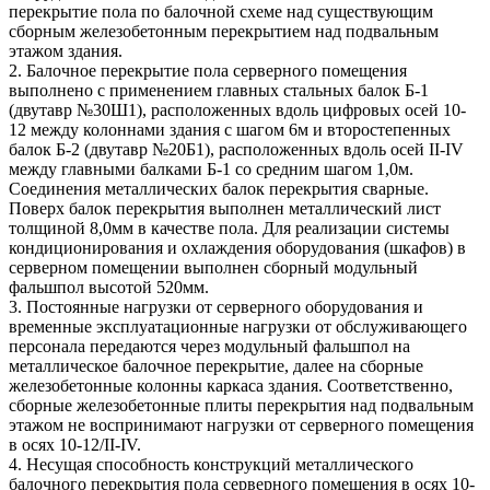
перекрытие пола по балочной схеме над существующим
сборным железобетонным перекрытием над подвальным
этажом здания.
2. Балочное перекрытие пола серверного помещения
выполнено с применением главных стальных балок Б-1
(двутавр №30Ш1), расположенных вдоль цифровых осей 10-
12 между колоннами здания с шагом 6м и второстепенных
балок Б-2 (двутавр №20Б1), расположенных вдоль осей II-IV
между главными балками Б-1 со средним шагом 1,0м.
Соединения металлических балок перекрытия сварные.
Поверх балок перекрытия выполнен металлический лист
толщиной 8,0мм в качестве пола. Для реализации системы
кондиционирования и охлаждения оборудования (шкафов) в
серверном помещении выполнен сборный модульный
фальшпол высотой 520мм.
3. Постоянные нагрузки от серверного оборудования и
временные эксплуатационные нагрузки от обслуживающего
персонала передаются через модульный фальшпол на
металлическое балочное перекрытие, далее на сборные
железобетонные колонны каркаса здания. Соответственно,
сборные железобетонные плиты перекрытия над подвальным
этажом не воспринимают нагрузки от серверного помещения
в осях 10-12/II-IV.
4. Несущая способность конструкций металлического
балочного перекрытия пола серверного помещения в осях 10-