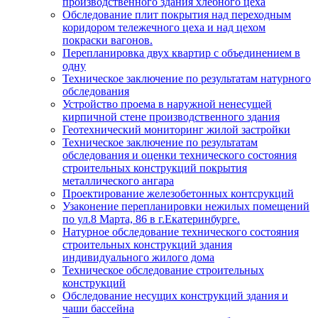
производственного здания хлебного цеха
Обследование плит покрытия над переходным
коридором тележечного цеха и над цехом
покраски вагонов.
Перепланировка двух квартир с объединением в
одну
Техническое заключение по результатам натурного
обследования
Устройство проема в наружной ненесущей
кирпичной стене производственного здания
Геотехнический мониторинг жилой застройки
Техническое заключение по результатам
обследования и оценки технического состояния
строительных конструкций покрытия
металлического ангара
Проектирование железобетонных контсрукций
Узаконение перепланировки нежилых помещений
по ул.8 Марта, 86 в г.Екатеринбурге.
Натурное обследование технического состояния
строительных конструкций здания
индивидуального жилого дома
Техническое обследование строительных
конструкций
Обследование несущих конструкций здания и
чаши бассейна