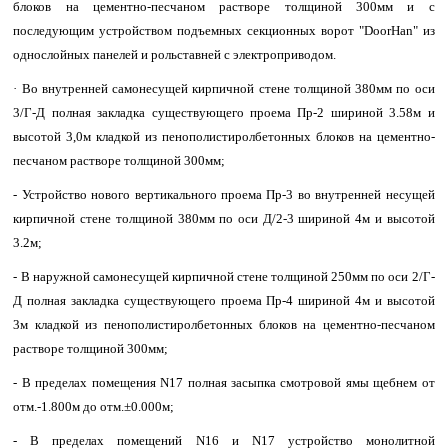
блоков на цементно-песчаном растворе толщиной 300мм и с
последующим устройством подъемных секционных ворот "DoorHan" из
однослойных панелей и рольставней с электроприводом.
· Во внутренней самонесущей кирпичной стене толщиной 380мм по оси
3/Г-Д полная закладка существующего проема Пр-2 шириной 3.58м и
высотой 3,0м кладкой из пенополистиролбетонных блоков на цементно-
песчаном растворе толщиной 300мм;
- Устройство нового вертикального проема Пр-3 во внутренней несущей
кирпичной стене толщиной 380мм по оси Д/2-3 шириной 4м и высотой
3.2м;
- В наружной самонесущей кирпичной стене толщиной 250мм по оси 2/Г-
Д полная закладка существующего проема Пр-4 шириной 4м и высотой
3м кладкой из пенополистиролбетонных блоков на цементно-песчаном
растворе толщиной 300мм;
- В пределах помещения N17 полная засыпка смотровой ямы щебнем от
отм.-1.800м до отм.±0.000м;
- В пределах помещений N16 и N17 устройство монолитной