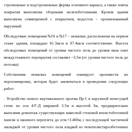
стропильные и подстропильные фермы основного каркаса, а также плиты
покрытия выполнены сборными железобетонными. Кровля здания
выполнена совмещенной с покрытием, водосток – организованный
наружный.
Обследуемые помещения №16 и №17 – нежилые, расположены на первом
этаже здания, площадью 61.3кв.м и 67.4кв.м соответственно. Высота
обследуемых помещений от уровня чистого пола до уровня низа плит
междуэтажного перекрытия составляет ~3,5м (от уровня чистого пола до
потолка).
Собственник нежилых помещений планирует произвести их
перепланировку, которая будет заключаться в проведении следующих
работ:
· Устройство нового вертикального проема Пр-1 в наружной ненесущей
стене по оси 4/Г-Д шириной 3.5м и высотой 3м, предварительно
выполнив демонтаж существующих навесной стеновой ячеистобетонной
панели и оконного переплета до отм.+3.460м, с последующей частичной
закладкой от уровня чистого пола кладкой из пенополистиролбетонных