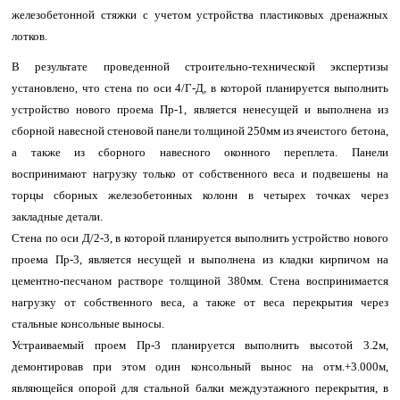
железобетонной стяжки с учетом устройства пластиковых дренажных
лотков.
В результате проведенной строительно-технической экспертизы
установлено, что стена по оси 4/Г-Д, в которой планируется выполнить
устройство нового проема Пр-1, является ненесущей и выполнена из
сборной навесной стеновой панели толщиной 250мм из ячеистого бетона,
а также из сборного навесного оконного переплета. Панели
воспринимают нагрузку только от собственного веса и подвешены на
торцы сборных железобетонных колонн в четырех точках через
закладные детали.
Стена по оси Д/2-3, в которой планируется выполнить устройство нового
проема Пр-3, является несущей и выполнена из кладки кирпичом на
цементно-песчаном растворе толщиной 380мм. Стена воспринимается
нагрузку от собственного веса, а также от веса перекрытия через
стальные консольные выносы.
Устраиваемый проем Пр-3 планируется выполнить высотой 3.2м,
демонтировав при этом один консольный вынос на отм.+3.000м,
являющейся опорой для стальной балки междуэтажного перекрытия, в