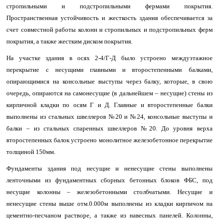
стропильными и подстропильными фермами покрытия.
Пространственная устойчивость и жесткость здания обеспечивается за
счет совместной работы колонн и стропильных и подстропильных ферм
покрытия, а также жестким диском покрытия.
На участке здания в осях 2-4/Г-Д было устроено междуэтажное
перекрытие с несущими главными и второстепенными балками,
опирающимися на консольные выступы через балку, которые, в свою
очередь, опираются на самонесущие (в дальнейшем – несущие) стены из
кирпичной кладки по осям Г и Д. Главные и второстепенные балки
выполнены из стальных швеллеров №20 и №24, консольные выступы и
балки – из стальных спаренных швеллеров №20. До уровня верха
второстепенных балок устроено монолитное железобетонное перекрытие
толщиной 150мм.
Фундаменты здания под несущие и ненесущие стены выполнены
ленточными из фундаментных сборных бетонных блоков ФБС, под
несущие колонны – железобетонными столбчатыми. Несущие и
ненесущие стены выше отм.0.000м выполнены из кладки кирпичом на
цементно-песчаном растворе, а также из навесных панелей. Колонны,