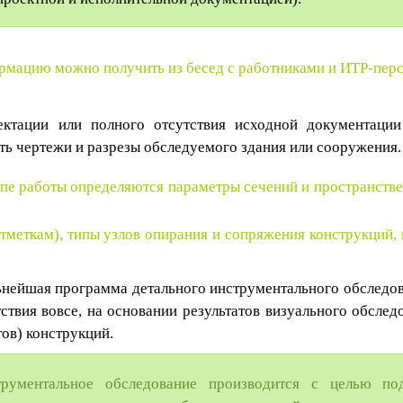
мацию можно получить из бесед с работниками и ИТР-перс
ктации или полного отсутствия исходной документаци
ть чертежи и разрезы обследуемого здания или сооружения.
пе работы определяются параметры сечений и пространстве
тметкам), типы узлов опирания и сопряжения конструкций, 
ьнейшая программа детального инструментального обследов
тствия вовсе, на основании результатов визуального обсле
ов) конструкций.
струментальное обследование производится с целью
по