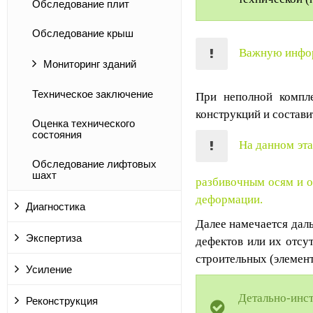
Обследование плит
Обследование крыш
Важную инфор
Мониторинг зданий
Техническое заключение
При неполной компле
конструкций и состави
Оценка технического
состояния
На данном эта
Обследование лифтовых
шахт
разбивочным осям и о
деформации.
Диагностика
Далее намечается дал
Экспертиза
дефектов или их отсу
строительных (элемент
Усиление
Детально-ин
Реконструкция