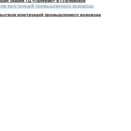
ций здания ТЦ «Палермо» в г.Полевской
льством конструкций промышленного водовода