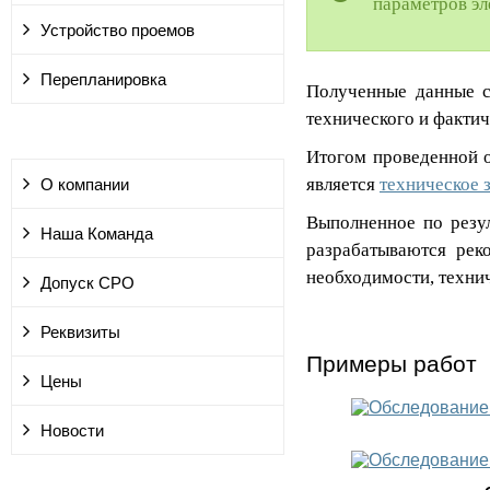
параметров эл
Устройство проемов
Перепланировка
Полученные данные сл
технического и фактич
Итогом проведенной о
является
техническое 
О компании
Выполненное по резул
Наша Команда
разрабатываются рек
необходимости, техни
Допуск СРО
Реквизиты
Примеры работ
Цены
Новости