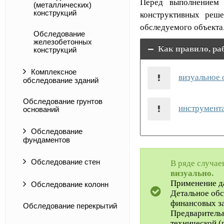
Перед выполнением
(металлических)
конструкций
конструктивных реш
обследуемого объекта
Обследование
железобетонных
Как правило, ра
конструкций
Комплексное
визуальное 
обследование зданий
Обследование грунтов
инструмента
оснований
Обследование
фундаментов
Обследование стен
В ряде случае
визуально.
Применение да
Обследование колонн
Детальное обс
финансовых за
Обследование перекрытий
Предварительн
технической (