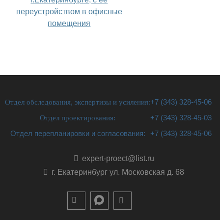
переустройством в офисные
помещения
Отдел обследования, экспертизы и усиления:
+7 (343) 328-45-06
Отдел проектирования:
+7 (343) 328-45-03
Отдел перепланировки и согласования:
+7 (343) 328-45-06
expert-proect@list.ru
г. Екатеринбург ул. Московская д. 68