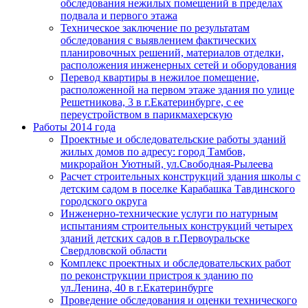
обследования нежилых помещений в пределах
подвала и первого этажа
Техническое заключение по результатам
обследования с выявлением фактических
планировочных решений, материалов отделки,
расположения инженерных сетей и оборудования
Перевод квартиры в нежилое помещение,
расположенной на первом этаже здания по улице
Решетникова, 3 в г.Екатеринбурге, с ее
переустройством в парикмахерскую
Работы 2014 года
Проектные и обследовательские работы зданий
жилых домов по адресу: город Тамбов,
микрорайон Уютный, ул.Свободная-Рылеева
Расчет строительных конструкций здания школы с
детским садом в поселке Карабашка Тавдинского
городского округа
Инженерно-технические услуги по натурным
испытаниям строительных конструкций четырех
зданий детских садов в г.Первоуральске
Свердловской области
Комплекс проектных и обследовательских работ
по реконструкции пристроя к зданию по
ул.Ленина, 40 в г.Екатеринбурге
Проведение обследования и оценки технического