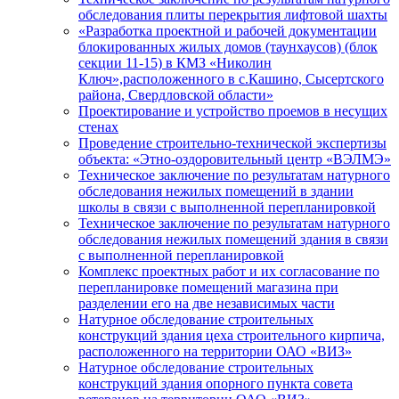
обследования плиты перекрытия лифтовой шахты
«Разработка проектной и рабочей документации
блокированных жилых домов (таунхаусов) (блок
секции 11-15) в КМЗ «Николин
Ключ»,расположенного в с.Кашино, Сысертского
района, Свердловской области»
Проектирование и устройство проемов в несущих
стенах
Проведение строительно-технической экспертизы
объекта: «Этно-оздоровительный центр «ВЭЛМЭ»
Техническое заключение по результатам натурного
обследования нежилых помещений в здании
школы в связи с выполненной перепланировкой
Техническое заключение по результатам натурного
обследования нежилых помещений здания в связи
с выполненной перепланировкой
Комплекс проектных работ и их согласование по
перепланировке помещений магазина при
разделении его на две независимых части
Натурное обследование строительных
конструкций здания цеха строительного кирпича,
расположенного на территории ОАО «ВИЗ»
Натурное обследование строительных
конструкций здания опорного пункта совета