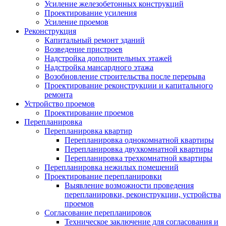
Усиление железобетонных конструкций
Проектирование усиления
Усиление проемов
Реконструкция
Капитальный ремонт зданий
Возведение пристроев
Надстройка дополнительных этажей
Надстройка мансардного этажа
Возобновление строительства после перерыва
Проектирование реконструкции и капитального
ремонта
Устройство проемов
Проектирование проемов
Перепланировка
Перепланировка квартир
Перепланировка однокомнатной квартиры
Перепланировка двухкомнатной квартиры
Перепланировка трехкомнатной квартиры
Перепланировка нежилых помещений
Проектирование перепланировки
Выявление возможности проведения
перепланировки, реконструкции, устройства
проемов
Согласование перепланировок
Техническое заключение для согласования и