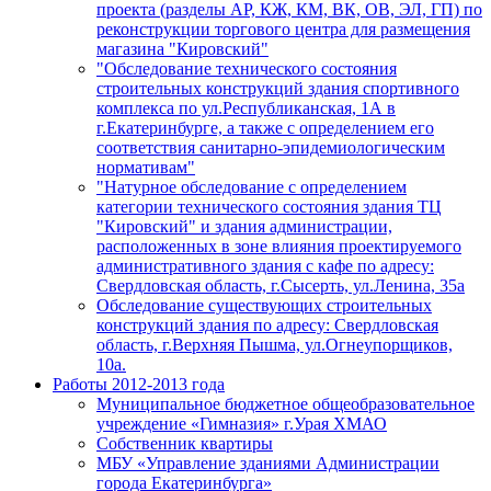
проекта (разделы АР, КЖ, КМ, ВК, ОВ, ЭЛ, ГП) по
реконструкции торгового центра для размещения
магазина "Кировский"
"Обследование технического состояния
строительных конструкций здания спортивного
комплекса по ул.Республиканская, 1А в
г.Екатеринбурге, а также с определением его
соответствия санитарно-эпидемиологическим
нормативам"
"Натурное обследование с определением
категории технического состояния здания ТЦ
"Кировский" и здания администрации,
расположенных в зоне влияния проектируемого
административного здания с кафе по адресу:
Свердловская область, г.Сысерть, ул.Ленина, 35а
Обследование существующих строительных
конструкций здания по адресу: Свердловская
область, г.Верхняя Пышма, ул.Огнеупорщиков,
10а.
Работы 2012-2013 года
Муниципальное бюджетное общеобразовательное
учреждение «Гимназия» г.Урая ХМАО
Собственник квартиры
МБУ «Управление зданиями Администрации
города Екатеринбурга»