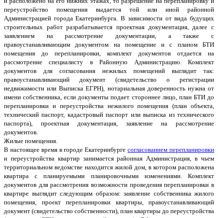
и расположено на его нижних этажах, то разрешение на перепланировку и
переустройство помещения выдается той или иной районной
Администрацией города Екатеринбурга. В зависимости от вида будущих
строительных работ разрабатывается проектная документация, далее с
заявлением на рассмотрение документации, а также с
правоустанавливающим документом на помещение и с планом БТИ
помещения до перепланировки, комплект документов отдается на
рассмотрение специалисту в Районную Администрацию. Комплект
документов для согласования нежилых помещений выглядит так:
правоустанавливающий документ (свидетельство о регистрации
недвижимости или Выписка ЕГРН), нотариальная доверенность нужна от
имени собственника, если документы подает стороннее лицо, план БТИ до
перепланировки и переустройства нежилого помещения (план объекта,
технический паспорт, кадастровый паспорт или выписка из технического
паспорта), проектная документация, заявление на рассмотрение
документов.
Жилые помещения.
В настоящее время в городе Екатеринбурге
согласованием перепланировки
и переустройства квартир занимается районная Администрация, в чьем
территориальном ведомстве находится жилой дом, в котором расположена
квартира с планируемыми планировочными изменениями. Комплект
документов для рассмотрения возможности проведения перепланировки в
квартире выглядит следующим образом: заявление собственника жилого
помещения, проект перепланировки квартиры, правоустанавливающий
документ (свидетельство собственности), план квартиры до переустройства