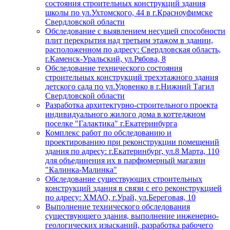
состояния строительных конструкций здания
школы по ул.Ухтомского, 44 в г.Красноуфимске
Свердловской области
Обследование с выявлением несущей способности
плит перекрытия над третьим этажом в здании,
расположенном по адресу: Свердловская область,
г.Каменск-Уральский, ул.Рябова, 8
Обследование технического состояния
строительных конструкций трехэтажного здания
детского сада по ул.Удовенко в г.Нижний Тагил
Свердловской области
Разработка архитектурно-строительного проекта
индивидуального жилого дома в коттеджном
поселке "Галактика" г.Екатеринбурга
Комплекс работ по обследованию и
проектированию при реконструкции помещений
здания по адресу: г.Екатеринбург, ул.8 Марта, 110
для объединения их в парфюмерный магазин
"Калинка-Малинка"
Обследование существующих строительных
конструкций здания в связи с его реконструкцией
по адресу: ХМАО, г.Урай, ул.Береговая, 10
Выполнение технического обследования
существующего здания, выполнение инженерно-
геологических изысканий, разработка рабочего