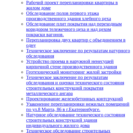
Рабочий проект перепланировки квартиры в
жилом доме
Обследование полов первого этажа
производственного здания хлебного цеха
Обследование плит покрытия над переходным
коридором тележечного цеха и над цехом
покраски вагонов.
Перепланировка двух квартир с объединением в
одну
Техническое заключение по результатам натурного
обследования
Устройство проема в наружной ненесущей
кирпичной стене производственного здания
Геотехнический мониторинг жилой застройки
Техническое заключение по результатам
обследования и оценки технического состояния
строительных конструкций покрытия
металлического ангара
Проектирование железобетонных контсрукций
Узаконение перепланировки нежилых помещений
по ул.8 Марта, 86 в г.Екатеринбурге.
Натурное обследование технического состояния
строительных конструкций здания
индивидуального жилого дома
Техническое обследование строительных