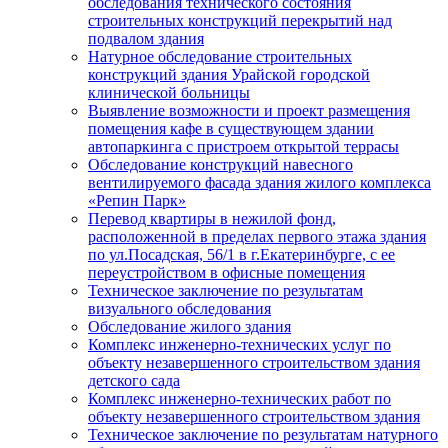
обследования технического состояния
строительных конструкций перекрытий над
подвалом здания
Натурное обследование строительных
конструкций здания Урайской городской
клинической больницы
Выявление возможности и проект размещения
помещения кафе в существующем здании
автопаркинга с пристроем открытой террасы
Обследование конструкций навесного
вентилируемого фасада здания жилого комплекса
«Репин Парк»
Перевод квартиры в нежилой фонд,
расположенной в пределах первого этажа здания
по ул.Посадская, 56/1 в г.Екатеринбурге, с ее
переустройством в офисные помещения
Техническое заключение по результатам
визуального обследования
Обследование жилого здания
Комплекс инженерно-технических услуг по
объекту незавершенного строительством здания
детского сада
Комплекс инженерно-технических работ по
объекту незавершенного строительством здания
Техническое заключение по результатам натурного