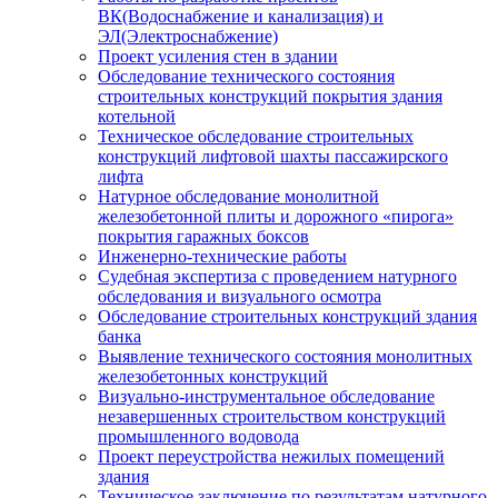
ВК(Водоснабжение и канализация) и
ЭЛ(Электроснабжение)
Проект усиления стен в здании
Обследование технического состояния
строительных конструкций покрытия здания
котельной
Техническое обследование строительных
конструкций лифтовой шахты пассажирского
лифта
Натурное обследование монолитной
железобетонной плиты и дорожного «пирога»
покрытия гаражных боксов
Инженерно-технические работы
Судебная экспертиза с проведением натурного
обследования и визуального осмотра
Обследование строительных конструкций здания
банка
Выявление технического состояния монолитных
железобетонных конструкций
Визуально-инструментальное обследование
незавершенных строительством конструкций
промышленного водовода
Проект переустройства нежилых помещений
здания
Техническое заключение по результатам натурного