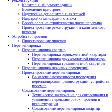
Реконструкция
Капитальный ремонт зданий
Возведение пристроев
Надстройка дополнительных этажей
Надстройка мансардного этажа
Возобновление строительства после перерыва
Проектирование реконструкции и капитального
ремонта
Устройство проемов
Проектирование проемов
Перепланировка
Перепланировка квартир
Перепланировка однокомнатной квартиры
Перепланировка двухкомнатной квартиры
Перепланировка трехкомнатной квартиры
Перепланировка нежилых помещений
Проектирование перепланировки
Выявление возможности проведения
перепланировки, реконструкции, устройства
проемов
Согласование перепланировок
Техническое заключение для согласования и
узаконения перепланировок, проемов и
реконструкции
Согласование перепланировки квартир