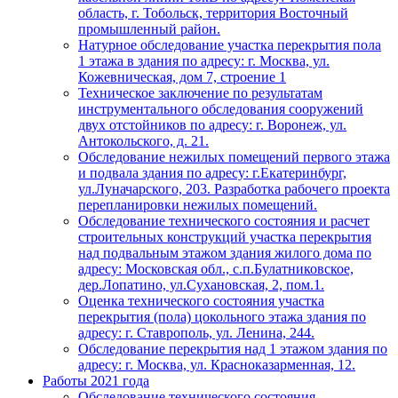
область, г. Тобольск, территория Восточный
промышленный район.
Натурное обследование участка перекрытия пола
1 этажа в здания по адресу: г. Москва, ул.
Кожевническая, дом 7, строение 1
Техническое заключение по результатам
инструментального обследования сооружений
двух отстойников по адресу: г. Воронеж, ул.
Антокольского, д. 21.
Обследование нежилых помещений первого этажа
и подвала здания по адресу: г.Екатеринбург,
ул.Луначарского, 203. Разработка рабочего проекта
перепланировки нежилых помещений.
Обследование технического состояния и расчет
строительных конструкций участка перекрытия
над подвальным этажом здания жилого дома по
адресу: Московская обл., с.п.Булатниковское,
дер.Лопатино, ул.Сухановская, 2, пом.1.
Оценка технического состояния участка
перекрытия (пола) цокольного этажа здания по
адресу: г. Ставрополь, ул. Ленина, 244.
Обследование перекрытия над 1 этажом здания по
адресу: г. Москва, ул. Красноказарменная, 12.
Работы 2021 года
Обследование технического состояния