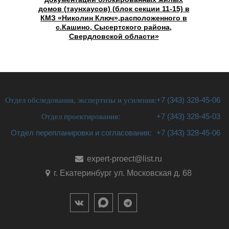
домов (таунхаусов) (блок секции 11-15) в
КМЗ «Николин Ключ»,расположенного в
с.Кашино, Сысертского района,
Свердловской области»
Отдел обследования, экспертизы и усиления:
+7 (343) 328-45-06
Отдел проектирования:
+7 (343) 328-45-03
Отдел перепланировки и согласования:
+7 (343) 328-45-06
expert-proect@list.ru
г. Екатеринбург ул. Московская д. 68