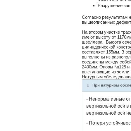
Разрушение защи
Согласно результатам 
вышеописанных дефекто
На втором участке тра
имеют высоту от 1170мм
швеллера. Высота сечен
цилиндрической констр
составляет 155мм. В в
выполнены из равнопол
соединены между собой 
2400мм. Опоры №125 и 
выступающие из земли 
Натурным обследование
При натурном обсл
- Ненормативные откл
вертикальной оси в 
вертикальной оси н
- Потеря устойчивос