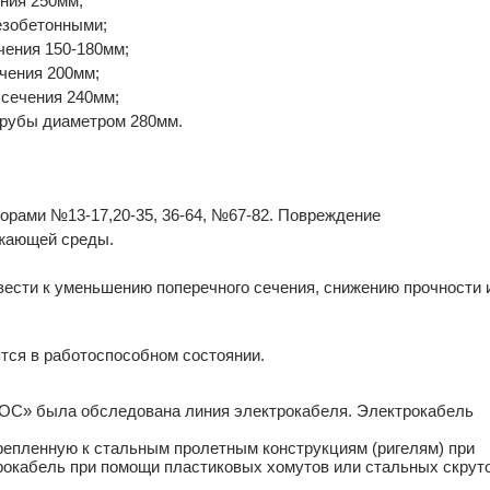
ния 250мм,
езобетонными;
ения 150-180мм;
чения 200мм;
сечения 240мм;
трубы диаметром 280мм.
орами №13-17,20-35, 36-64, №67-82. Повреждение
ужающей среды.
вести к уменьшению поперечного сечения, снижению прочности 
ятся в работоспособном состоянии.
«КОС» была обследована линия электрокабеля. Электрокабель
репленную к стальным пролетным конструкциям (ригелям) при
трокабель при помощи пластиковых хомутов или стальных скрут