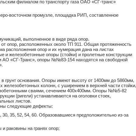
льским филиалом по транспорту газа ОАО «СГ-транс»
веро-восточном промузле, площадка РИП, составленное
уникаций, выполненное в виде ряда опор.
 от опор, расположенных около ТП 911. Общая протяженность
ма расположения опор и их нумерация дана на листах
ые и железобетонные опоры (стойки) и пролетные конструкции
рии АО «СГ-Транс», опоры №№83-154 находятся на свободной
».
в грунт основания. Опоры имеют высоту от 1400мм до 5860мм,
 железобетонных колонн, с уширением в верхней части стойки
езобетонными сваями, сечением 400х400мм. Опоры №№5-82
кции (ригели) устанавливаются на оголовки стоек,
альных листов.
лены следующие дефекты:
5, 30, 35, 52, 54, 60. Образовавшиеся предположительно из-за
 и раковины на гранях опор;