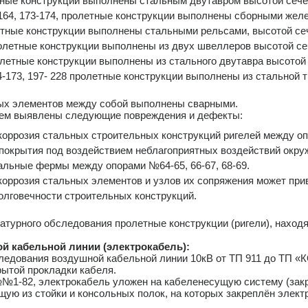
ые конструкции выполнены стальным двутавром высотой сече
164, 173-174, пролетные конструкции выполнены сборными жел
ные конструкции выполнены стальными рельсами, высотой сеч
летные конструкции выполнены из двух швеллеров высотой се
етные конструкции выполнены из стального двутавра высотой 
-173, 197- 228 пролетные конструкции выполнены из стальной 
ых элементов между собой выполнены сварными.
ем выявлены следующие повреждения и дефекты:
коррозия стальных строительных конструкций ригелей между оп
 покрытия под воздействием неблагоприятных воздействий окр
альные фермы между опорами №64-65, 66-67, 68-69.
коррозия стальных элементов и узлов их сопряжения может при
олговечности строительных конструкций.
атурного обследования пролетные конструкции (ригели), наход
й кабельной линии (электрокабель):
следования воздушной кабельной линии 10кВ от ТП 911 до ТП 
рытой прокладки кабеля.
№№1-82, электрокабель уложен на кабеленесущую систему (зак
щую из стойки и консольных полок, на которых закреплён элек