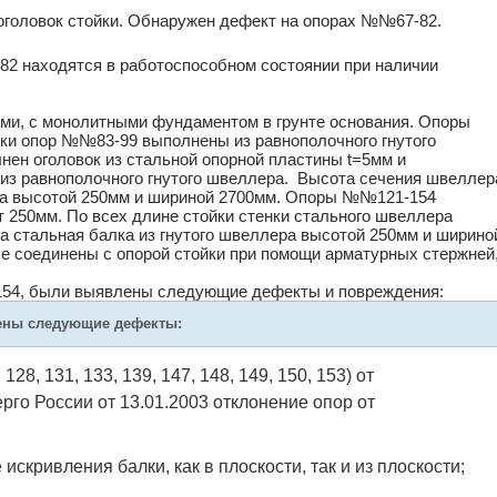
 оголовок стойки. Обнаружен дефект на опорах №№67-82.
2 находятся в работоспособном состоянии при наличии
и, с монолитными фундаментом в грунте основания. Опоры
йки опор №№83-99 выполнены из равнополочного гнутого
нен оголовок из стальной опорной пластины t=5мм и
из равнополочного гнутого швеллера. Высота сечения швеллер
лера высотой 250мм и шириной 2700мм. Опоры №№121-154
 250мм. По всех длине стойки стенки стального швеллера
а стальная балка из гнутого швеллера высотой 250мм и ширино
 соединены с опорой стойки при помощи арматурных стержней
154, были выявлены следующие дефекты и повреждения:
ены следующие дефекты:
8, 131, 133, 139, 147, 148, 149, 150, 153) от
рго России от 13.01.2003 отклонение опор от
кривления балки, как в плоскости, так и из плоскости;