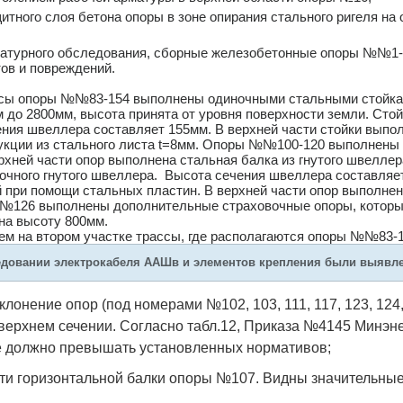
тного слоя бетона опоры в зоне опирания стального ригеля на
натурного обследования, сборные железобетонные опоры №№1-8
в и повреждений.
ссы опоры №№83-154 выполнены одиночными стальными стойкам
 до 2800мм, высота принята от уровня поверхности земли. Сто
ия швеллера составляет 155мм. В верхней части стойки выпол
укции из стального листа t=8мм. Опоры №№100-120 выполнены 
ерхней части опор выполнена стальная балка из гнутого швел
очного гнутого швеллера. Высота сечения швеллера составляет
при помощи стальных пластин. В верхней части опор выполнен
№126 выполнены дополнительные страховочные опоры, которые
на высоту 800мм.
м на втором участке трассы, где располагаются опоры №№83-
едовании электрокабеля ААШв и элементов крепления были выявл
онение опор (под номерами №102, 103, 111, 117, 123, 124, 12
верхнем сечении. Согласно табл.12, Приказа №4145 Минэне
е должно превышать установленных нормативов;
ти горизонтальной балки опоры №107. Видны значительные ис