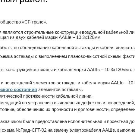
 общество «СГ-транс».
 являются строительные конструкции воздушной кабельной лин
ящая из двух кабелей марки ААШв – 10 3х120мм.
аботы по обследованию кабельной эстакады и кабеля являютс
съемка эстакады с выполнением планово-высотной схемы фактич
ы конструкций эстакады и кабеля марки ААШв – 10 3х120мм с 
 и повреждений элементов эстакады и кабеля марки ААШв – 10 
еского состояния
элементов эстакады.
ктической протяженности кабельной линии.
омендаций по устранению выявленных дефектов и повреждений,
тояние, обеспечению их прочности и долговечности, определен
Заказчиком была предоставлена исполнительная и проектная до
 схема №Град-СГТ-02 на замену электрокабеля ААШв, выполн