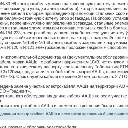
№83-99 электрокабель уложен на консольную систему элементо
 опорами для укладки электрокабеля), которые закреплены по
ление кабеля к опорам произведено при помощи стальных скоб 
на балочно-стоечную систему опор эстакады. На опорах устано
лены, перпендикулярно направлению эстакады, стальные элемен
ен к стальным элементам при помощи стальных скоб на болтах.
№№154-228, электрокабель уложен на кабеленесущую систему (
щую из стойки и консольных полок, на которых закреплён элект
ду опорами №158 и №159 электрокабель закреплен к наружным 
ми №120 и №121 электрокабель проложен закрытым способом в 
 и исполнительной документации (документальном обследовани
абель марки ААШв, с рабочим напряжением 10кВ, источником п
огласно техническому паспорту, составленному Тобольским БТИ о
 3х120мм, представляет собой кабель марки ААШв, с алюминие
410-73). Срок службы кабеля не менее 30 лет согласно п. 2.7 
зведена замена участка электрокабеля ААШв на территории АО 
ОО «Градиент».
ментального обследования длина кабеля ААШв на всем участке
.
ании электрокабеля ААШв и элементов крепления были выявл
едовании электрокабеля ААШв и элементов крепления были выявл
чки, разрывы оболочки электрокабеля;