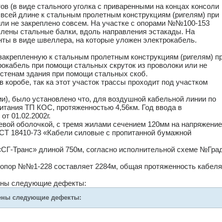
в (в виде стального уголка с приваренными на концах консоли
 всей длине к стальным пролетным конструкциям (ригелям) при
или не закреплено совсем. На участке с опорами №№100-153
влены стальные балки, вдоль направления эстакады. На
ты в виде швеллера, на которые уложен электрокабель.
закрепленную к стальным пролетным конструкциям (ригелям) п
рокабель при помощи стальных скруток из проволоки или не
стенам здания при помощи стальных скоб.
коробе, так ка этот участок трассы проходит под участком
и), было установлено что, для воздушной кабельной линии по
итания ТП КОС, протяженностью 4,56км. Год ввода в
т 01.02.2002г.
вой оболочкой, с тремя жилами сечением 120мм на напряжение
ГОСТ 18410-73 «Кабели силовые с пропитанной бумажной
«СГ-Транс» длиной 750м, согласно исполнительной схеме №Гра
 опор №№1-228 составляет 2284м, общая протяженность кабеля
ены следующие дефекты:
ены следующие дефекты: