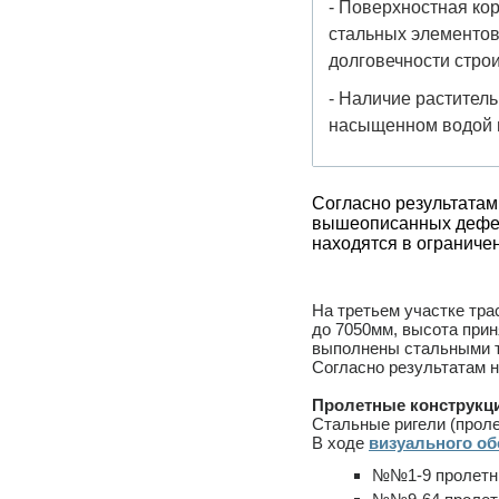
- Поверхностная ко
стальных элементов
долговечности стро
- Наличие раститель
насыщенном водой г
Согласно результатам
вышеописанных дефекто
находятся в ограниче
На третьем участке тра
до 7050мм, высота при
выполнены стальными т
Согласно результатам 
Пролетные конструкци
Стальные ригели (проле
В ходе
визуального о
№№1-9 пролетны