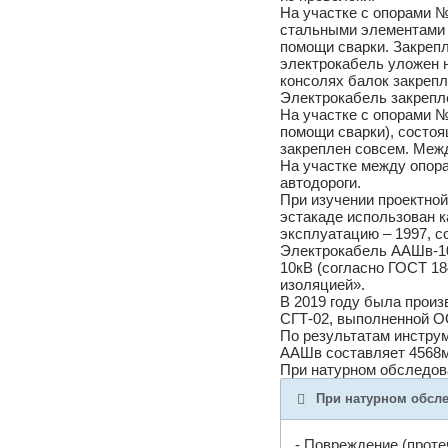
На участке с опорами №
стальными элементами –
помощи сварки. Закреп
электрокабель уложен 
консолях балок закреп
Электрокабель закрепл
На участке с опорами 
помощи сварки), состоя
закреплен совсем. Меж
На участке между опора
автодороги.
При изучении проектной
эстакаде использован к
эксплуатацию – 1997, с
Электрокабель ААШв-10
10кВ (согласно ГОСТ 18
изоляцией».
В 2019 году была прои
СГТ-02, выполненной О
По результатам инстру
ААШв составляет 4568м
При натурном обследов
При натурном обсл
- Повреждение (проте