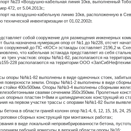
спорт №23 «Воздушно-кабельная линия 10кв, выполненный Тобо
р 472, от 5.04.2013г.;
спорт на воздушно-кабельную линию 10кв, расположенную в Се
 технической инвентаризации от 01.02.2002г.
едставляет собой сооружение для размещения инженерных комм
т была назначена нумерация опор от №1 до №228, отсчет начат
х сооружений до ПС «КОС» эстакады составляет 2196,2 м. Схе
ановлено, что кабельная эстакада представляет из себя стальн
ит из трех участков: опоры №№1-82, располагаются на террито
№155-228 располагаются на территории ООО «ЗапСибНефтехим
ссы опоры №№1-82 выполнены в виде одиночных стоек, забитых 
вня поверхности земли. Опоры №№1-2 выполнены в виде сборных
сти стойки 400х500мм. Опоры №№3-4 выполнены сборными жел
лезобетонными сваями сечением 350х350мм. Пролетные констру
ых опорных пластин t=8мм и цилиндрических конструкций из ст
ания на первом участке трассы с опорами №№1-82 были выяв
бетона в области граней колонн опор №1-4, 6, 12, 15, 16, 24, 2
троповки сборных конструкций при монтажных работах;
вания в виде локальной непровибрированности бетона, пустоты
оголением рабочей арматуры в верхней области опоры №16;