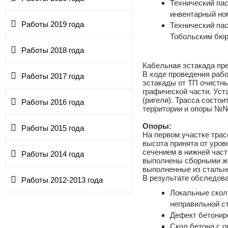
Технический па
инвентарный номе
Работы 2019 года
Технический па
Тобольским бюро
Работы 2018 года
Кабельная эстакада пр
В ходе проведения рабо
Работы 2017 года
эстакады от ТП очистны
графической части. Уст
(ригели). Трасса состо
Работы 2016 года
территории и опоры №
Опоры:
Работы 2015 года
На первом участке тра
высота принята от уро
сечением в нижней ча
Работы 2014 года
выполнены сборными же
выполненные из стальн
В результате обследов
Работы 2012-2013 года
Локальные сколы 
неправильной с
Дефект бетониро
Скол бетона с 