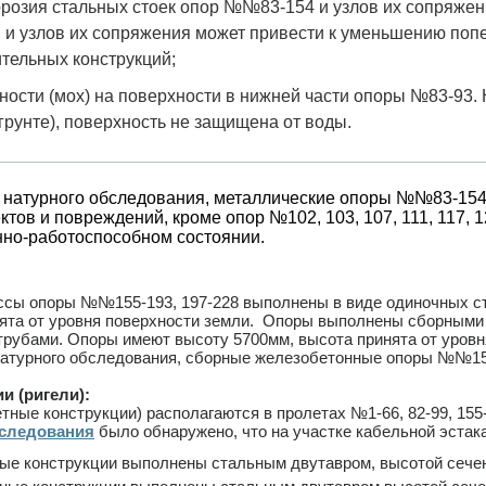
ррозия стальных стоек опор №№83-154 и узлов их сопряжен
 и узлов их сопряжения может привести к уменьшению попе
ительных конструкций;
ности (мох) на поверхности в нижней части опоры №83-93. 
рунте), поверхность не защищена от воды.
 натурного обследования, металлические опоры №№83-154
в и повреждений, кроме опор №102, 103, 107, 111, 117, 123, 
нно-работоспособном состоянии.
ссы опоры №№155-193, 197-228 выполнены в виде одиночных ст
нята от уровня поверхности земли. Опоры выполнены сборным
рубами. Опоры имеют высоту 5700мм, высота принята от уровн
натурного обследования, сборные железобетонные опоры №№155
и (ригели):
тные конструкции) располагаются в пролетах №1-66, 82-99, 155-
бследования
было обнаружено, что на участке кабельной эстак
е конструкции выполнены стальным двутавром, высотой сечен