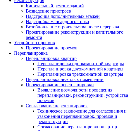
Реконструкция
Капитальный ремонт зданий
Возведение пристроев
Надстройка дополнительных этажей
Надстройка мансардного этажа
Возобновление строительства после перерыва
Проектирование реконструкции и капитального
ремонта
Устройство проемов
Проектирование проемов
Перепланировка
Перепланировка квартир
Перепланировка однокомнатной квартиры
Перепланировка двухкомнатной квартиры
Перепланировка трехкомнатной квартиры
Перепланировка нежилых помещений
Проектирование перепланировки
Выявление возможности проведения
перепланировки, реконструкции, устройства
проемов
Согласование перепланировок
Техническое заключение для согласования и
узаконения перепланировок, проемов и
реконструкции
Согласование перепланировки квартир