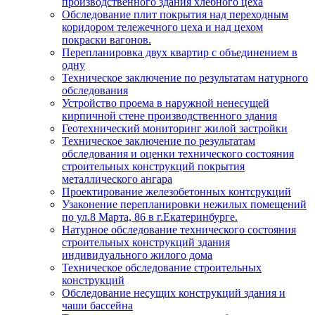
производственного здания хлебного цеха
Обследование плит покрытия над переходным
коридором тележечного цеха и над цехом
покраски вагонов.
Перепланировка двух квартир с объединением в
одну
Техническое заключение по результатам натурного
обследования
Устройство проема в наружной ненесущей
кирпичной стене производственного здания
Геотехнический мониторинг жилой застройки
Техническое заключение по результатам
обследования и оценки технического состояния
строительных конструкций покрытия
металлического ангара
Проектирование железобетонных контсрукций
Узаконение перепланировки нежилых помещений
по ул.8 Марта, 86 в г.Екатеринбурге.
Натурное обследование технического состояния
строительных конструкций здания
индивидуального жилого дома
Техническое обследование строительных
конструкций
Обследование несущих конструкций здания и
чаши бассейна