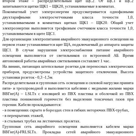
втором этаже – распределительный щит ЩС2. От ЩС1 и ЩС2
запитываются щитки ЩК1 – ЩК20, устанавливаемые в комнатах.
Покомнатный учет электроэнергии предусматривается однофазными
двухтарифными электросчетчиками класса точности 1,0,
устанавливаемыми в комнатных щитках ЩК1 – ЩК20. Общий учет
электроэнергии выполняется трехфазным счетчиком класса точности 1,0,
устанавливаемым в щите ЩС1.
Для организации электропитания аварийного эвакуационного освещения на
первом этаже устанавливается щит ЩА, подключаемый до аппарата защиты
ЩС1. В случае нарушения электроснабжения питание аварийного
освещения выполняется от светильников со встроенной АБ. Время
автономной работы аварийных светильников составляет 1 час.
На линиях, питающих штепсельные розетки для переносных электрических
приборов, предусмотрены устройства защитного отключения. Высота
установки розеток - 0,3 -1,5м.
Распределительная и групповая сеть освещения и силовой нагрузки принята
пяти- и трехпроводной и выполняется кабелями с медными жилами марки
ВВГнг(А) – LSLTx с изоляцией из ПВХ пластика и оболочкой из ПВХ
пластика пониженной горючести без выделении токсичных газов при
горении. Кабели прокладываются:
- в помещениях скрыто в бороздах стен в гибких негорючих ПВХ-трубах,
- в перекрытиях этажей,
- в стальных трубах на лестничных пролетах.
Групповая сеть аварийного освещения выполняется кабелем марки
ВВГнг(А)-FRLSLTx. Прокладка сетей аварийного эвакуационного