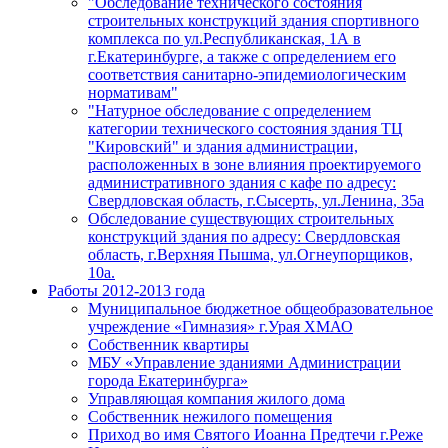
"Обследование технического состояния
строительных конструкций здания спортивного
комплекса по ул.Республиканская, 1А в
г.Екатеринбурге, а также с определением его
соответствия санитарно-эпидемиологическим
нормативам"
"Натурное обследование с определением
категории технического состояния здания ТЦ
"Кировский" и здания администрации,
расположенных в зоне влияния проектируемого
административного здания с кафе по адресу:
Свердловская область, г.Сысерть, ул.Ленина, 35а
Обследование существующих строительных
конструкций здания по адресу: Свердловская
область, г.Верхняя Пышма, ул.Огнеупорщиков,
10а.
Работы 2012-2013 года
Муниципальное бюджетное общеобразовательное
учреждение «Гимназия» г.Урая ХМАО
Собственник квартиры
МБУ «Управление зданиями Администрации
города Екатеринбурга»
Управляющая компания жилого дома
Собственник нежилого помещения
Приход во имя Святого Иоанна Предтечи г.Реже