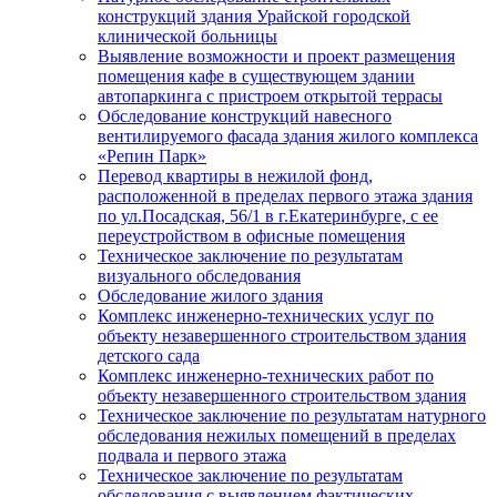
конструкций здания Урайской городской
клинической больницы
Выявление возможности и проект размещения
помещения кафе в существующем здании
автопаркинга с пристроем открытой террасы
Обследование конструкций навесного
вентилируемого фасада здания жилого комплекса
«Репин Парк»
Перевод квартиры в нежилой фонд,
расположенной в пределах первого этажа здания
по ул.Посадская, 56/1 в г.Екатеринбурге, с ее
переустройством в офисные помещения
Техническое заключение по результатам
визуального обследования
Обследование жилого здания
Комплекс инженерно-технических услуг по
объекту незавершенного строительством здания
детского сада
Комплекс инженерно-технических работ по
объекту незавершенного строительством здания
Техническое заключение по результатам натурного
обследования нежилых помещений в пределах
подвала и первого этажа
Техническое заключение по результатам
обследования с выявлением фактических