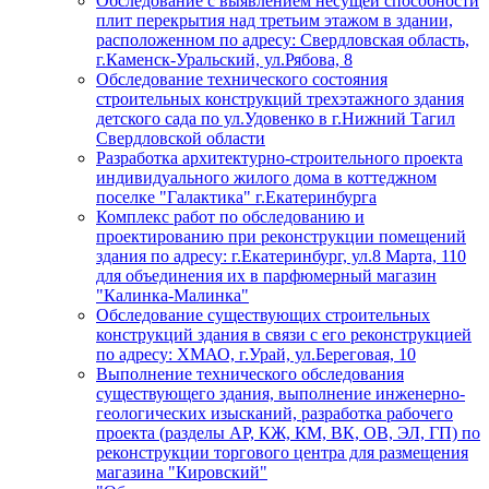
Обследование с выявлением несущей способности
плит перекрытия над третьим этажом в здании,
расположенном по адресу: Свердловская область,
г.Каменск-Уральский, ул.Рябова, 8
Обследование технического состояния
строительных конструкций трехэтажного здания
детского сада по ул.Удовенко в г.Нижний Тагил
Свердловской области
Разработка архитектурно-строительного проекта
индивидуального жилого дома в коттеджном
поселке "Галактика" г.Екатеринбурга
Комплекс работ по обследованию и
проектированию при реконструкции помещений
здания по адресу: г.Екатеринбург, ул.8 Марта, 110
для объединения их в парфюмерный магазин
"Калинка-Малинка"
Обследование существующих строительных
конструкций здания в связи с его реконструкцией
по адресу: ХМАО, г.Урай, ул.Береговая, 10
Выполнение технического обследования
существующего здания, выполнение инженерно-
геологических изысканий, разработка рабочего
проекта (разделы АР, КЖ, КМ, ВК, ОВ, ЭЛ, ГП) по
реконструкции торгового центра для размещения
магазина "Кировский"