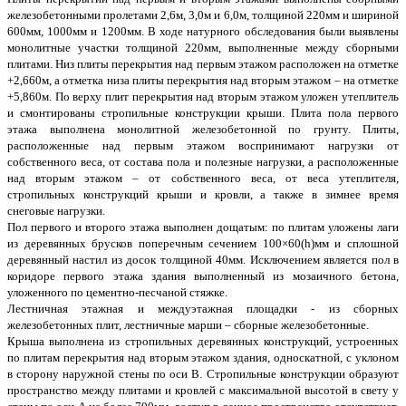
железобетонными пролетами 2,6м, 3,0м и 6,0м, толщиной 220мм и шириной
600мм, 1000мм и 1200мм. В ходе натурного обследования были выявлены
монолитные участки толщиной 220мм, выполненные между сборными
плитами. Низ плиты перекрытия над первым этажом расположен на отметке
+2,660м, а отметка низа плиты перекрытия над вторым этажом – на отметке
+5,860м. По верху плит перекрытия над вторым этажом уложен утеплитель
и смонтированы стропильные конструкции крыши. Плита пола первого
этажа выполнена монолитной железобетонной по грунту. Плиты,
расположенные над первым этажом воспринимают нагрузки от
собственного веса, от состава пола и полезные нагрузки, а расположенные
над вторым этажом – от собственного веса, от веса утеплителя,
стропильных конструкций крыши и кровли, а также в зимнее время
снеговые нагрузки.
Пол первого и второго этажа выполнен дощатым: по плитам уложены лаги
из деревянных брусков поперечным сечением 100×60(h)мм и сплошной
деревянный настил из досок толщиной 40мм. Исключением является пол в
коридоре первого этажа здания выполненный из мозаичного бетона,
уложенного по цементно-песчаной стяжке.
Лестничная этажная и междуэтажная площадки - из сборных
железобетонных плит, лестничные марши – сборные железобетонные.
Крыша выполнена из стропильных деревянных конструкций, устроенных
по плитам перекрытия над вторым этажом здания, односкатной, с уклоном
в сторону наружной стены по оси В. Стропильные конструкции образуют
пространство между плитами и кровлей с максимальной высотой в свету у