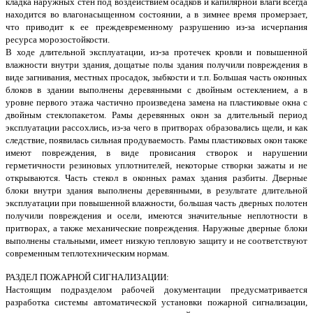
кладка наружных стен под воздействием осадков и капилярной влаги всегда
находится во влагонасыщенном состоянии, а в зимнее время промерзает,
что приводит к ее преждевременному разрушению из-за исчерпания
ресурса морозостойкости.
В ходе длительной эксплуатации, из-за протечек кровли и повышенной
влажности внутри здания, дощатые полы здания получили повреждения в
виде загнивания, местных просадок, зыбкости и т.п. Большая часть оконных
блоков в здании выполнены деревянными с двойным остеклением, а в
уровне первого этажа частично произведена замена на пластиковые окна с
двойным стеклопакетом. Рамы деревянных окон за длительный период
эксплуатации рассохлись, из-за чего в притворах образовались щели, и как
следствие, появилась сильная продуваемость. Рамы пластиковых окон также
имеют повреждения, в виде провисания створок и нарушении
герметичности резиновых уплотнителей, некоторые створки зажаты и не
открываются. Часть стекол в оконных рамах здания разбиты. Дверные
блоки внутри здания выполнены деревянными, в результате длительной
эксплуатации при повышенной влажности, большая часть дверных полотен
получили повреждения и осели, имеются значительные неплотности в
притворах, а также механические повреждения. Наружные дверные блоки
выполнены стальными, имеет низкую тепловую защиту и не соответствуют
современным теплотехническим нормам.
РАЗДЕЛ ПОЖАРНОЙ СИГНАЛИЗАЦИИ:
Настоящим подразделом рабочей документации предусматривается
разработка системы автоматической установки пожарной сигнализации,