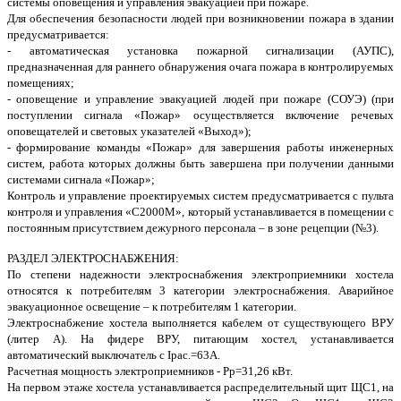
системы оповещения и управления эвакуацией при пожаре.
Для обеспечения безопасности людей при возникновении пожара в здании
предусматривается:
- автоматическая установка пожарной сигнализации (АУПС),
предназначенная для раннего обнаружения очага пожара в контролируемых
помещениях;
- оповещение и управление эвакуацией людей при пожаре (СОУЭ) (при
поступлении сигнала «Пожар» осуществляется включение речевых
оповещателей и световых указателей «Выход»);
- формирование команды «Пожар» для завершения работы инженерных
систем, работа которых должны быть завершена при получении данными
системами сигнала «Пожар»;
Контроль и управление проектируемых систем предусматривается с пульта
контроля и управления «С2000М», который устанавливается в помещении с
постоянным присутствием дежурного персонала – в зоне рецепции (№3).
РАЗДЕЛ ЭЛЕКТРОСНАБЖЕНИЯ:
По степени надежности электроснабжения электроприемники хостела
относятся к потребителям 3 категории электроснабжения. Аварийное
эвакуационное освещение – к потребителям 1 категории.
Электроснабжение хостела выполняется кабелем от существующего ВРУ
(литер А). На фидере ВРУ, питающим хостел, устанавливается
автоматический выключатель с Iрас.=63А.
Расчетная мощность электроприемников - Рр=31,26 кВт.
На первом этаже хостела устанавливается распределительный щит ЩС1, на