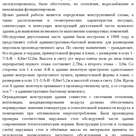
эксплуатировалось, было обесточено, но отопление, водоснабжение и
канализация функционировали.
Целью данной работы является определение конструктивной схемы, а
также расположения и геометрических характеристик несущих,
самонесущих и ненесущих конструкций двухэтажной части нежилого
здания для выявления возможности выполнения планируемых изменений.
Обследуемая двухэтажная часть здания была построена в 1968 году и
представляет собой административно-бытовой комплекс для размещения
персонала производственного цеха. По своему назначению – гражданское,
без подвала и чердака, прямоугольной формы в плане, с размерами в осях 1-
7/А-В – 8,8м×32,6м. Высота в свету (от верха плиты пола до низа плиты
перекрытия) первого этажа составляет 2,78м, а второго этажа – 3,0м. Со
стороны оси 1 в осях А-В к зданию вплотную пристроено одноэтажное
здание контрольно пропускного пункта, прямоугольной формы в плане, с
размерами в осях 1/1-1/А-В - 8,8м×5,2м и высотой этажа в свету 3,0м. Вдоль
оси А здание вплотную примыкает к производственному цеху, а со стороны
оси 7 – к административно бытовому комплексу.
Ограждающие конструкции здания совместно с системами отопления,
вентиляции, кондиционирования воздуха должны обеспечивать
нормируемые значения температуры и относительной влажности воздуха в
помещениях при оптимальном энергопотреблении. Была произведена
проверка соответствия наружных стен обследуемой части здания
современным теплотехническим нормам. Конструкция (состав и толщины
слоёв) наружных стен и объёмные массы их материалов приняты по
результатам проведенного натурного обследования и по данным