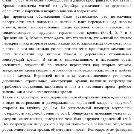
стены по оси А не более 700мм, доступ в данное пространство отсутствует.
Кровля выполнена мягкой из руберойда, уложенного по деревянной
обрешетке, с наружным неорганизованным водостоком.
При проведении обследования было установлено, что потолочные
поверхности плит покрытия и частично плит перекрытия над первым
этажом, имеют многочисленные следы протечек кровли и высолы, что
свидетельствует о нарушении герметичности кровли (Рис.4, 5, 7 и 8
Приложение 3). Можно утверждать, что утеплитель, уложенный по плитам
перекрытия над вторым этажом, находится во влагонасыщенном состоянии,
в связи, с чем значительно увеличился его вес и происходит замачивание
плит перекрытия над вторым этажом и деревянных стропильных
конструкций крыши. В связи с вышесказанным, в настоящее время
утеплитель, уложенный по плитам перекрытия над вторым этажом,
заведомо не удовлетворяет требованиям теплотехнических норм и требует
полной замены. Вероятней всего из-за влагонасыщенного утеплителя
деревянные стропильные конструкции крыши получили повреждения
(грибковые поражения, загнивания и т.п.) и в настоящее время требуют
замены, как и сама негерметичная кровля.
Также в ходе натурного обследования были обнаружены повреждения стен
в виде выветривания и размораживания кирпичной кладки с наружной
стороны на глубину до 2см. На значительной площади внутренней
поверхности наружной стены по оси В обнаружены намокшие участки со
следами заплесневения, вследствие чего был разрушен отделочный слой.
Все повреждения несущих стен здания появились в результате отсутствия
достаточного свеса кровли, её негерметичности. Благодаря этим факторам