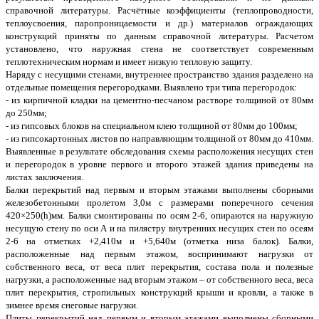
справочной литературы. Расчётные коэффициенты (теплопроводности,
теплоусвоения, паропроницаемости и др.) материалов ограждающих
конструкций приняты по данным справочной литературы. Расчетом
установлено, что наружная стена не соответствует современным
теплотехническим нормам и имеет низкую тепловую защиту.
Наряду с несущими стенами, внутреннее пространство здания разделено на
отдельные помещения перегородками. Выявлено три типа перегородок:
- из кирпичной кладки на цементно-песчаном растворе толщиной от 80мм
до 250мм;
- из гипсовых блоков на специальном клею толщиной от 80мм до 100мм;
- из гипсокартонных листов по направляющим толщиной от 80мм до 410мм.
Выявленные в результате обследования схемы расположения несущих стен
и перегородок в уровне первого и второго этажей здания приведены на
листах заключения.
Балки перекрытий над первым и вторым этажами выполнены сборными
железобетонными пролетом 3,0м с размерами поперечного сечения
420×250(h)мм. Балки смонтированы по осям 2-6, опираются на наружную
несущую стену по оси А и на пилястру внутренних несущих стен по осеям
2-6 на отметках +2,410м и +5,640м (отметка низа балок). Балки,
расположенные над первым этажом, воспринимают нагрузки от
собственного веса, от веса плит перекрытия, состава пола и полезные
нагрузки, а расположенные над вторым этажом – от собственного веса, веса
плит перекрытия, стропильных конструкций крыши и кровли, а также в
зимнее время снеговые нагрузки.
Плиты перекрытий над первым и вторым этажами выполнены сборными