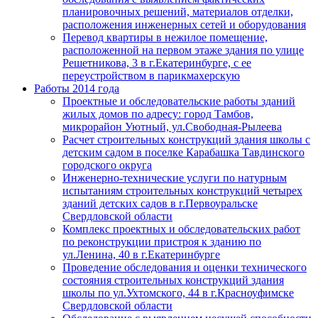
планировочных решений, материалов отделки,
расположения инженерных сетей и оборудования
Перевод квартиры в нежилое помещение,
расположенной на первом этаже здания по улице
Решетникова, 3 в г.Екатеринбурге, с ее
переустройством в парикмахерскую
Работы 2014 года
Проектные и обследовательские работы зданий
жилых домов по адресу: город Тамбов,
микрорайон Уютный, ул.Свободная-Рылеева
Расчет строительных конструкций здания школы с
детским садом в поселке Карабашка Тавдинского
городского округа
Инженерно-технические услуги по натурным
испытаниям строительных конструкций четырех
зданий детских садов в г.Первоуральске
Свердловской области
Комплекс проектных и обследовательских работ
по реконструкции пристроя к зданию по
ул.Ленина, 40 в г.Екатеринбурге
Проведение обследования и оценки технического
состояния строительных конструкций здания
школы по ул.Ухтомского, 44 в г.Красноуфимске
Свердловской области