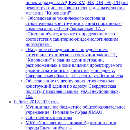
проекта (разделы АР, КЖ, КМ, ВК, ОВ, ЭЛ, ГП) по
реконструкции торгового центра для размещения
магазина "Кировский"
"Обследование технического состояния
строительных конструкций здания спортивного
комплекса по ул.Республиканская, 1А в
г.Екатеринбурге, а также с определением его
соответствия санитарно-эпидемиологическим
нормативам"
"Натурное обследование с определением
категории технического состояния здания ТЦ
"Кировский" и здания администрации,
расположенных в зоне влияния проектируемого
административного здания с кафе по адресу:
Свердловская область, г.Сысерть, ул.Ленина, 35а
Обследование существующих строительных
конструкций здания по адресу: Свердловская
область, г.Верхняя Пышма, ул.Огнеупорщиков,
10а.
Работы 2012-2013 года
Муниципальное бюджетное общеобразовательное
учреждение «Гимназия» г.Урая ХМАО
Собственник квартиры
МБУ «Управление зданиями Администрации
города Екатеринбурга»