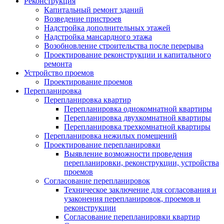
Реконструкция
Капитальный ремонт зданий
Возведение пристроев
Надстройка дополнительных этажей
Надстройка мансардного этажа
Возобновление строительства после перерыва
Проектирование реконструкции и капитального
ремонта
Устройство проемов
Проектирование проемов
Перепланировка
Перепланировка квартир
Перепланировка однокомнатной квартиры
Перепланировка двухкомнатной квартиры
Перепланировка трехкомнатной квартиры
Перепланировка нежилых помещений
Проектирование перепланировки
Выявление возможности проведения
перепланировки, реконструкции, устройства
проемов
Согласование перепланировок
Техническое заключение для согласования и
узаконения перепланировок, проемов и
реконструкции
Согласование перепланировки квартир