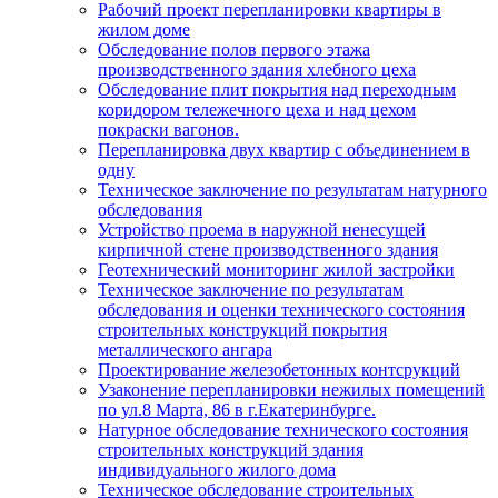
Рабочий проект перепланировки квартиры в
жилом доме
Обследование полов первого этажа
производственного здания хлебного цеха
Обследование плит покрытия над переходным
коридором тележечного цеха и над цехом
покраски вагонов.
Перепланировка двух квартир с объединением в
одну
Техническое заключение по результатам натурного
обследования
Устройство проема в наружной ненесущей
кирпичной стене производственного здания
Геотехнический мониторинг жилой застройки
Техническое заключение по результатам
обследования и оценки технического состояния
строительных конструкций покрытия
металлического ангара
Проектирование железобетонных контсрукций
Узаконение перепланировки нежилых помещений
по ул.8 Марта, 86 в г.Екатеринбурге.
Натурное обследование технического состояния
строительных конструкций здания
индивидуального жилого дома
Техническое обследование строительных