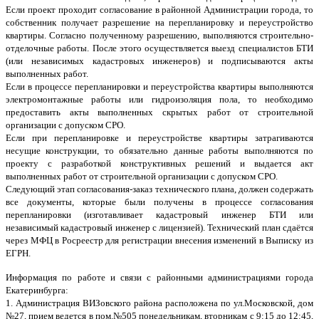
Если проект проходит согласование в районной Администрации города, то
собственник получает разрешение на перепланировку и переустройство
квартиры. Согласно полученному разрешению, выполняются строительно-
отделочные работы. После этого осуществляется выезд специалистов БТИ
(или независимых кадастровых инженеров) и подписываются акты
выполненных работ.
Если в процессе перепланировки и переустройства квартиры выполняются
электромонтажные работы или гидроизоляция пола, то необходимо
предоставить акты выполненных скрытых работ от строительной
организации с допуском СРО.
Если при перепланировке и переустройстве квартиры затрагиваются
несущие конструкции, то обязательно данные работы выполняются по
проекту с разработкой конструктивных решений и выдается акт
выполненных работ от строительной организации с допуском СРО.
Следующий этап согласования-заказ технического плана, должен содержать
все документы, которые были получены в процессе согласования
перепланировки (изготавливает кадастровый инженер БТИ или
независимый кадастровый инженер с лицензией). Технический план сдаётся
через МФЦ в Росреестр для регистрации внесения изменений в Выписку из
ЕГРН.
Информация по работе и связи с районными администрациями города
Екатеринбурга:
1. Администрация ВИЗовского района расположена по ул.Московской, дом
№27, прием ведется в пом.№505 понедельникам, вторникам с 9:15 до 12:45,