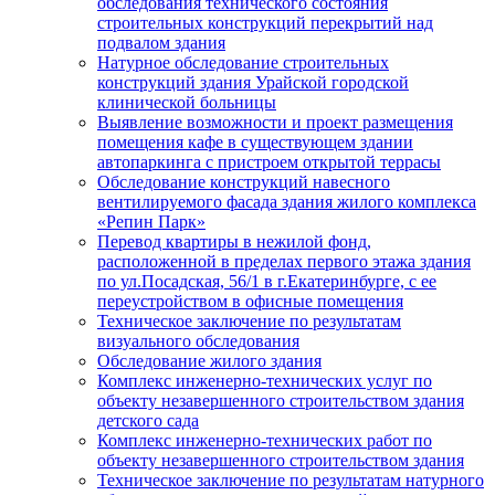
обследования технического состояния
строительных конструкций перекрытий над
подвалом здания
Натурное обследование строительных
конструкций здания Урайской городской
клинической больницы
Выявление возможности и проект размещения
помещения кафе в существующем здании
автопаркинга с пристроем открытой террасы
Обследование конструкций навесного
вентилируемого фасада здания жилого комплекса
«Репин Парк»
Перевод квартиры в нежилой фонд,
расположенной в пределах первого этажа здания
по ул.Посадская, 56/1 в г.Екатеринбурге, с ее
переустройством в офисные помещения
Техническое заключение по результатам
визуального обследования
Обследование жилого здания
Комплекс инженерно-технических услуг по
объекту незавершенного строительством здания
детского сада
Комплекс инженерно-технических работ по
объекту незавершенного строительством здания
Техническое заключение по результатам натурного