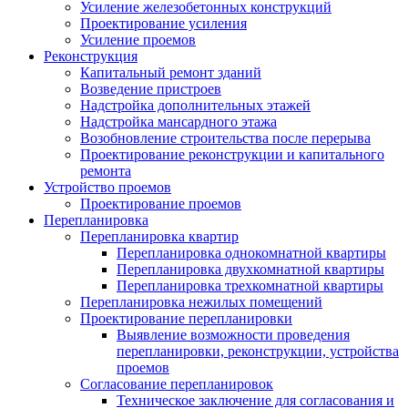
Усиление железобетонных конструкций
Проектирование усиления
Усиление проемов
Реконструкция
Капитальный ремонт зданий
Возведение пристроев
Надстройка дополнительных этажей
Надстройка мансардного этажа
Возобновление строительства после перерыва
Проектирование реконструкции и капитального
ремонта
Устройство проемов
Проектирование проемов
Перепланировка
Перепланировка квартир
Перепланировка однокомнатной квартиры
Перепланировка двухкомнатной квартиры
Перепланировка трехкомнатной квартиры
Перепланировка нежилых помещений
Проектирование перепланировки
Выявление возможности проведения
перепланировки, реконструкции, устройства
проемов
Согласование перепланировок
Техническое заключение для согласования и