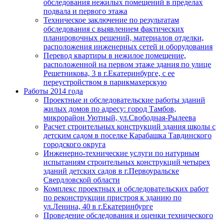
обследования нежилых помещений в пределах
подвала и первого этажа
Техническое заключение по результатам
обследования с выявлением фактических
планировочных решений, материалов отделки,
расположения инженерных сетей и оборудования
Перевод квартиры в нежилое помещение,
расположенной на первом этаже здания по улице
Решетникова, 3 в г.Екатеринбурге, с ее
переустройством в парикмахерскую
Работы 2014 года
Проектные и обследовательские работы зданий
жилых домов по адресу: город Тамбов,
микрорайон Уютный, ул.Свободная-Рылеева
Расчет строительных конструкций здания школы с
детским садом в поселке Карабашка Тавдинского
городского округа
Инженерно-технические услуги по натурным
испытаниям строительных конструкций четырех
зданий детских садов в г.Первоуральске
Свердловской области
Комплекс проектных и обследовательских работ
по реконструкции пристроя к зданию по
ул.Ленина, 40 в г.Екатеринбурге
Проведение обследования и оценки технического