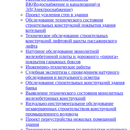
ВК(Водоснабжение и канализация) и
ЭЛ(Электроснабжение)
Проект усиления стен в здании
Обследование технического состояния
строительных конструкций покрытия здания
котельной
Техническое обследование строительных
конструкций лифтовой шахты пассажирского
лифта
Натурное обследование монолитной
железобетонной плиты и дорожного «пирога»
покрытия гаражных боксов
Инженерно-технические работы
Судебная экспертиза с проведением натурного
обследования и визуального осмотра
Обследование строительных конструкций здания
банка
Выявление технического состояния монолитных
железобетонных конструкций
Визуально-инструментальное обследование
незавершенных строительством конструкций
промышленного водовода
Проект переустройства нежилых помещений
здания
Техническое заключение по результатам натурного