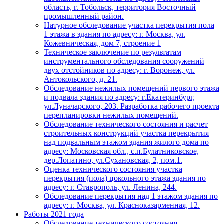
область, г. Тобольск, территория Восточный
промышленный район.
Натурное обследование участка перекрытия пола
1 этажа в здания по адресу: г. Москва, ул.
Кожевническая, дом 7, строение 1
Техническое заключение по результатам
инструментального обследования сооружений
двух отстойников по адресу: г. Воронеж, ул.
Антокольского, д. 21.
Обследование нежилых помещений первого этажа
и подвала здания по адресу: г.Екатеринбург,
ул.Луначарского, 203. Разработка рабочего проекта
перепланировки нежилых помещений.
Обследование технического состояния и расчет
строительных конструкций участка перекрытия
над подвальным этажом здания жилого дома по
адресу: Московская обл., с.п.Булатниковское,
дер.Лопатино, ул.Сухановская, 2, пом.1.
Оценка технического состояния участка
перекрытия (пола) цокольного этажа здания по
адресу: г. Ставрополь, ул. Ленина, 244.
Обследование перекрытия над 1 этажом здания по
адресу: г. Москва, ул. Красноказарменная, 12.
Работы 2021 года
Обследование технического состояния