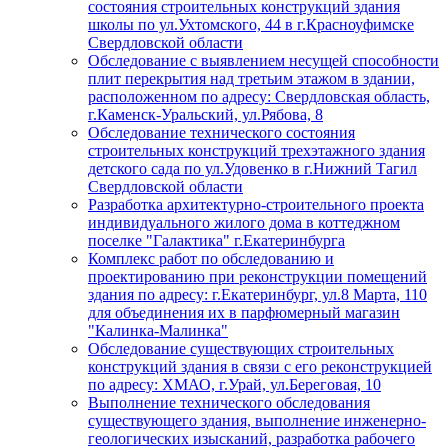
состояния строительных конструкций здания
школы по ул.Ухтомского, 44 в г.Красноуфимске
Свердловской области
Обследование с выявлением несущей способности
плит перекрытия над третьим этажом в здании,
расположенном по адресу: Свердловская область,
г.Каменск-Уральский, ул.Рябова, 8
Обследование технического состояния
строительных конструкций трехэтажного здания
детского сада по ул.Удовенко в г.Нижний Тагил
Свердловской области
Разработка архитектурно-строительного проекта
индивидуального жилого дома в коттеджном
поселке "Галактика" г.Екатеринбурга
Комплекс работ по обследованию и
проектированию при реконструкции помещений
здания по адресу: г.Екатеринбург, ул.8 Марта, 110
для объединения их в парфюмерный магазин
"Калинка-Малинка"
Обследование существующих строительных
конструкций здания в связи с его реконструкцией
по адресу: ХМАО, г.Урай, ул.Береговая, 10
Выполнение технического обследования
существующего здания, выполнение инженерно-
геологических изысканий, разработка рабочего