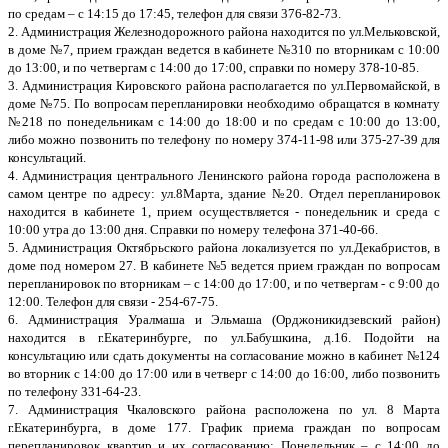
по средам – с 14:15 до 17:45, телефон для связи 376-82-73.
2. Администрация Железнодорожного района находится по ул.Мельковской,
в доме №7, прием граждан ведется в кабинете №310 по вторникам с 10:00
до 13:00, и по четвергам с 14:00 до 17:00, справки по номеру 378-10-85.
3. Администрация Кировского района располагается по ул.Первомайской, в
доме №75. По вопросам перепланировки необходимо обращатся в комнату
№218 по понедельникам с 14:00 до 18:00 и по средам с 10:00 до 13:00,
либо можно позвонить по телефону по номеру 374-11-98 или 375-27-39 для
консультаций.
4. Администрация центрального Ленинского района города расположена в
самом центре по адресу: ул.8Марта, здание №20. Отдел перепланировок
находится в кабинете 1, прием осуществляется - понедельник и среда с
10:00 утра до 13:00 дня. Справки по номеру телефона 371-40-66.
5. Администрация Октябрьского района локализуется по ул.Декабристов, в
доме под номером 27. В кабинете №5 ведется прием граждан по вопросам
перепланировок по вторникам – с 14:00 до 17:00, и по четвергам - с 9:00 до
12:00. Телефон для связи - 254-67-75.
6. Администрация Уралмаша и Эльмаша (Орджоникидзевский район)
находится в г.Екатеринбурге, по ул.Бабушкина, д.16. Подойти на
консультацию или сдать документы на согласование можно в кабинет №124
во вторник с 14:00 до 17:00 или в четверг с 14:00 до 16:00, либо позвонить
по телефону 331-64-23.
7. Администрация Чкаловского района расположена по ул. 8 Марта
г.Екатеринбурга, в доме 177. График приема граждан по вопросам
перепланировок квартир и их согласованию: Понедельник – с 14:00 до