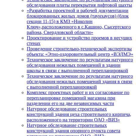
обследования плиты перекрытия лифтовой шахты
«Разработка проектной и рабочей документации
блокированных жилых домов (таунхаусов) (блок
секции 11-15) в КМЗ «Николин
Ключ»,расположенного в с.Кашино, Сысертского
района, Свердловской области»
Проектирование и устройство проемов в несущих
стенах
Проведение строительно-технической экспертизы
объекта: «Этно-оздоровительный центр «ВЭЛМЭ»
Техническое заключение по результатам натурного
обследования нежилых помещений в здании
школы в связи с выполненной перепланировкой
Техническое заключение по результатам натурного
обследования нежилых помещений здания в связи
с выполненной перепланировкой
Комплекс проектных работ и их согласование по
перепланировке помещений магазина при
разделении его на две независимых части
Натурное обследование строительных
конструкций здания цеха строительного кирпича,
расположенного на территории ОАО «ВИЗ»
Натурное обследование строительных
конструкций здания опорного пункта совета