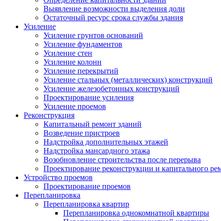
Выявление возможности выделения доли
Остаточный ресурс срока службы здания
Усиление
Усиление грунтов оснований
Усиление фундаментов
Усиление стен
Усиление колонн
Усиление перекрытий
Усиление стальных (металлических) конструкций
Усиление железобетонных конструкций
Проектирование усиления
Усиление проемов
Реконструкция
Капитальный ремонт зданий
Возведение пристроев
Надстройка дополнительных этажей
Надстройка мансардного этажа
Возобновление строительства после перерыва
Проектирование реконструкции и капитального ре
Устройство проемов
Проектирование проемов
Перепланировка
Перепланировка квартир
Перепланировка однокомнатной квартиры