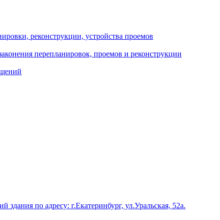
ировки, реконструкции, устройства проемов
узаконения перепланировок, проемов и реконструкции
ещений
 здания по адресу: г.Екатеринбург, ул.Уральская, 52а.