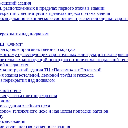
мещений здания
 расположенных в пределах первого этажа в здании
екрытий с лестницами в пределах первого этажа здания
обследования технического состояния и расчетной оценки строи
перекрытия над подвалом
ЮСШ "Олимп"
на кровле производственного корпуса
демонтажу существующих строительных конструкций незавершенн
роительных конструкций проходного тоннеля магистральной теп
ой кладки стен
х конструкций здания ТЦ «Палермо» в г.Полевской
ия здания котельной, дымовой трубы и газохода
ка перекрытия над подвалом
жной стене
ния участка плит перекрытия
 доме
ого здания хлебного цеха
ором тележечного цеха и над цехом покраски вагонов.
ну
обследования
й стене производственного здания