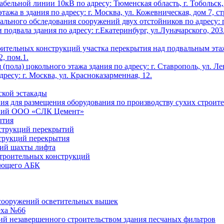
абельной линии 10кВ по адресу: Тюменская область, г. Тоболь
ажа в здания по адресу: г. Москва, ул. Кожевническая, дом 7, с
льного обследования сооружений двух отстойников по адресу: г.
одвала здания по адресу: г.Екатеринбург, ул.Луначарского, 20
оительных конструкций участка перекрытия над подвальным этаж
2, пом.1.
пола) цокольного этажа здания по адресу: г. Ставрополь, ул. Ле
ресу: г. Москва, ул. Красноказарменная, 12.
ской эстакады
я для размещения оборудования по производству сухих строит
ений ООО «СЛК Цемент»
ытия
струкций перекрытий
струкций перекрытия
ций шахты лифта
строительных конструкций
ующего АБК
 сооружений осветительных вышек
еха №66
ий незавершенного строительством здания песчаных фильтров