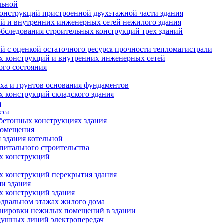
льной
конструкций пристроенной двухэтажной части здания
ий и внутренних инженерных сетей нежилого здания
обследования строительных конструкций трех зданий
й с оценкой остаточного ресурса прочности тепломагистрали
ых конструкций и внутренних инженерных сетей
ого состояния
ха и грунтов основания фундаментов
х конструкций складского здания
а
еса
бетонных конструкциях здания
помещения
 здания котельной
питального строительства
ых конструкций
х конструкций перекрытия здания
ши здания
х конструкций здания
двальном этажах жилого дома
ланировки нежилых помещений в здании
душных линий электропередач