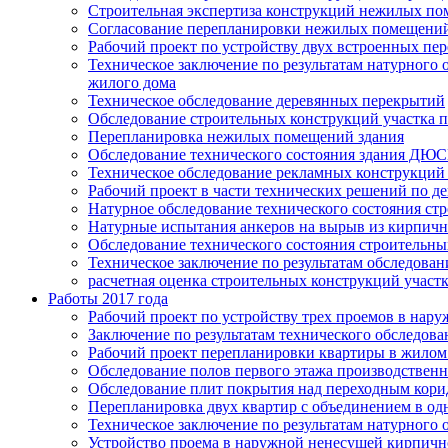
Строительная экспертиза конструкций нежилых по
Согласование перепланировки нежилых помещений,
Рабочий проект по устройству двух встроенных пер
Техническое заключение по результатам натурного 
жилого дома
Техническое обследование деревянных перекрытий
Обследование строительных конструкций участка 
Перепланировка нежилых помещений здания
Обследование технического состояния здания Д
Техническое обследование рекламных конструкций 
Рабочий проект в части технических решений по 
Натурное обследование технического состояния ст
Натурные испытания анкеров на вырыв из кирпичн
Обследование технического состояния строительны
Техническое заключение по результатам обследован
расчетная оценка строительных конструкций участ
Работы 2017 года
Рабочий проект по устройству трех проемов в нару
Заключение по результатам технического обследова
Рабочий проект перепланировки квартиры в жилом
Обследование полов первого этажа производственн
Обследование плит покрытия над переходным корид
Перепланировка двух квартир с объединением в од
Техническое заключение по результатам натурного 
Устройство проема в наружной ненесущей кирпично