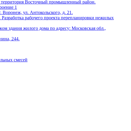
ск, территория Восточный промышленный район.
троение 1
 Воронеж, ул. Антокольского, д. 21.
3. Разработка рабочего проекта перепланировки нежилых
ом здания жилого дома по адресу: Московская обл.,
нина, 244.
ельных смесей