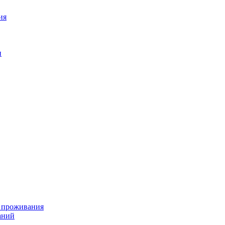
ия
н
я проживания
аний