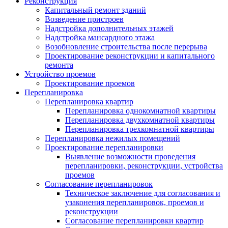
Реконструкция
Капитальный ремонт зданий
Возведение пристроев
Надстройка дополнительных этажей
Надстройка мансардного этажа
Возобновление строительства после перерыва
Проектирование реконструкции и капитального
ремонта
Устройство проемов
Проектирование проемов
Перепланировка
Перепланировка квартир
Перепланировка однокомнатной квартиры
Перепланировка двухкомнатной квартиры
Перепланировка трехкомнатной квартиры
Перепланировка нежилых помещений
Проектирование перепланировки
Выявление возможности проведения
перепланировки, реконструкции, устройства
проемов
Согласование перепланировок
Техническое заключение для согласования и
узаконения перепланировок, проемов и
реконструкции
Согласование перепланировки квартир