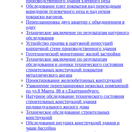
производственного здания хлебного цеха
Обследование плит покрытия над переходным
коридором тележечного цеха и над цехом
покраски вагонов.
Перепланировка двух квартир с объединением в
одну
Техническое заключение по результатам натурного
обследования
Устройство проема в наружной ненесущей
кирпичной стене производственного здания
Геотехнический мониторинг жилой застройки
Техническое заключение по результатам
обследования и оценки технического состояния
строительных конструкций покрытия
металлического ангара
Проектирование железобетонных контсрукций
Узаконение перепланировки нежилых помещений
по ул.8 Марта, 86 в г.Екатеринбурге.
Натурное обследование технического состояния
строительных конструкций здания
индивидуального жилого дома
Техническое обследование строительных
конструкций
Обследование несущих конструкций здания и
чаши бассейна