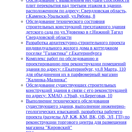
Обследование с выявлением несущей способности
плит перекрытия над третьим этажом в здании,
расположенном по адресу: Свердловская область,
г.Каменск-Уральский, ул.Рябова, 8
Обследование технического состояния
строительных конструкций трехэтажного здания
детского сада по ул.Удовенко в г.Нижний Тагил
Свердловской области
Разработка архитектурно-строительного проекта
индивидуального жилого дома в коттеджном
поселке "Галактика" г.Екатеринбурга
Комплекс работ по обследованию и
проектированию при реконструкции помещений
здания по адресу: г.Екатеринбург, ул.8 Марта, 110
для объединения их в парфюмерный магазин
"Калинка-Малинка"
Обследование существующих строительных
конструкций здания в связи с его реконструкцией
по адресу: ХМАО, г.Урай, ул.Береговая, 10
Выполнение технического обследования
существующего здания, выполнение инженерно-
геологических изысканий, разработка рабочего
проекта (разделы АР, КЖ, КМ, ВК, ОВ, ЭЛ, ГП) по
реконструкции торгового центра для размещения
магазина "Кировский"