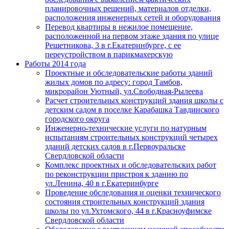
планировочных решений, материалов отделки,
расположения инженерных сетей и оборудования
Перевод квартиры в нежилое помещение,
расположенной на первом этаже здания по улице
Решетникова, 3 в г.Екатеринбурге, с ее
переустройством в парикмахерскую
Работы 2014 года
Проектные и обследовательские работы зданий
жилых домов по адресу: город Тамбов,
микрорайон Уютный, ул.Свободная-Рылеева
Расчет строительных конструкций здания школы с
детским садом в поселке Карабашка Тавдинского
городского округа
Инженерно-технические услуги по натурным
испытаниям строительных конструкций четырех
зданий детских садов в г.Первоуральске
Свердловской области
Комплекс проектных и обследовательских работ
по реконструкции пристроя к зданию по
ул.Ленина, 40 в г.Екатеринбурге
Проведение обследования и оценки технического
состояния строительных конструкций здания
школы по ул.Ухтомского, 44 в г.Красноуфимске
Свердловской области