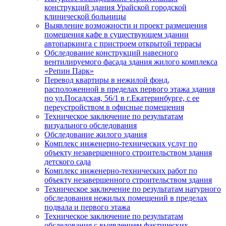
конструкций здания Урайской городской
клинической больницы
Выявление возможности и проект размещения
помещения кафе в существующем здании
автопаркинга с пристроем открытой террасы
Обследование конструкций навесного
вентилируемого фасада здания жилого комплекса
«Репин Парк»
Перевод квартиры в нежилой фонд,
расположенной в пределах первого этажа здания
по ул.Посадская, 56/1 в г.Екатеринбурге, с ее
переустройством в офисные помещения
Техническое заключение по результатам
визуального обследования
Обследование жилого здания
Комплекс инженерно-технических услуг по
объекту незавершенного строительством здания
детского сада
Комплекс инженерно-технических работ по
объекту незавершенного строительством здания
Техническое заключение по результатам натурного
обследования нежилых помещений в пределах
подвала и первого этажа
Техническое заключение по результатам
обследования с выявлением фактических