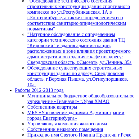
"Обследование технического состояния
строительных конструкций здания спортивного
комплекса по ул.Республиканская, 1А в
г.Екатеринбурге, а также с определением его
соответствия санитарно-эпидемиологическим
нормативам"
"Натурное обследование с определением
категории технического состояния здания ТЦ
"Кировский" и здания администрации,
расположенных в зоне влияния проектируемого
административного здания с кафе по адресу:
Свердловская область, г.Сысерть, ул.Ленина, 35а
Обследование существующих строительных
конструкций здания по адресу: Свердловская
область, г.Верхняя Пышма, ул.Огнеупорщиков,
10а.
Работы 2012-2013 года
Муниципальное бюджетное общеобразовательное
учреждение «Гимназия» г.Урая ХМАО
Собственник квартиры
МБУ «Управление зданиями Администрации
города Екатеринбурга»
Управляющая компания жилого дома
Собственник нежилого помещения
Приход во имя Святого Иоанна Предтечи г.Реже